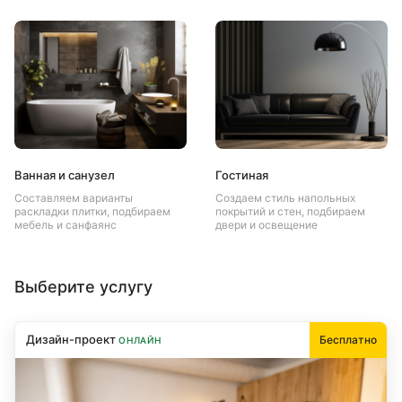
Ванная и санузел
Гостиная
Составляем варианты
Создаем стиль напольных
раскладки плитки, подбираем
покрытий и стен, подбираем
мебель и санфаянс
двери и освещение
Выберите услугу
Дизайн-проект
Бесплатно
ОНЛАЙН