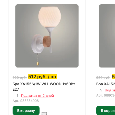
512
руб.
/ шт
5
920
руб.
920
руб.
Бра XA1556/1W WH+WOOD 1х60Вт
E27
5
Под з
Арт.
98803
5
Под заказ от 2 дней
Арт.
988384008
В корзину
В корзи