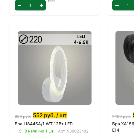
552
руб.
/ шт
950
руб.
1 100
руб.
Бра LI8445A/1 WT 12Вт LED
Бра XA1567B/1W BK+WOOD 1х60Вт
E14
5
В наличии 1 шт.
Арт.
988023482