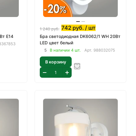
742
руб.
/ шт
1 240
руб.
Вт E14
Бра светодиодная DK6062/1 WH 20Вт
LED цвет белый
8367853
5
В наличии 4 шт.
Арт.
988032075
В корзину