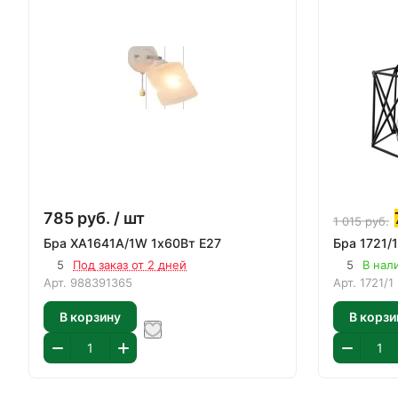
785
руб.
/ шт
1 015
руб.
Бра XA1641A/1W 1х60Вт E27
Бра 1721/
5
Под заказ от 2 дней
5
В нал
Арт.
988391365
Арт.
1721/1
В корзину
В корзи