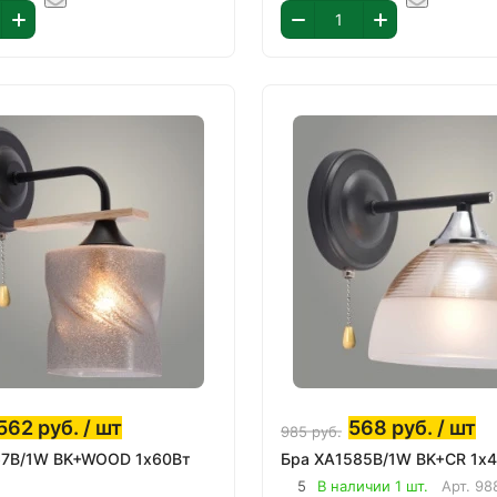
562
руб.
/ шт
568
руб.
/ шт
985
руб.
Бра XA1585B/1W BK+CR 1х4
5
В наличии 1 шт.
Арт.
98