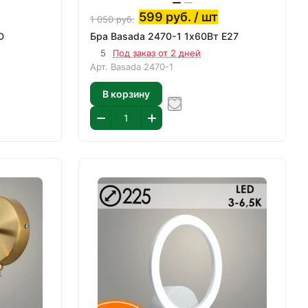
599
руб.
/ шт
1 050
руб.
D
Бра Basada 2470-1 1х60Вт E27
5
Под заказ от 2 дней
Арт.
Basada 2470-1
В корзину