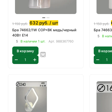
632
руб.
/ шт
1 150
руб.
1 150
руб.
Бра 74662/1W COP+BK медь/черный
Бра 74663
40Вт E14
5
В нали
5
В наличии 1 шт.
Арт.
988367760
В корзину
В корзи