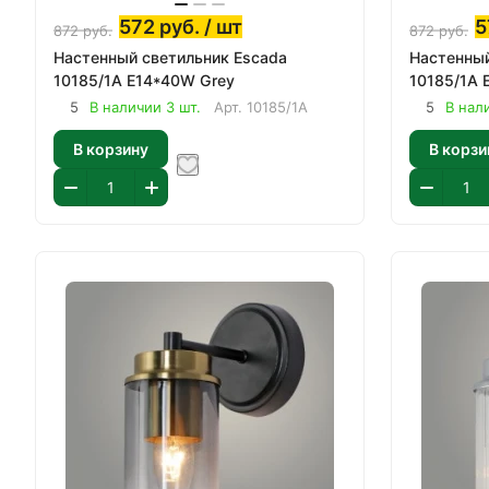
572
руб.
/ шт
5
872
руб.
872
руб.
Настенный светильник Escada
Настенный
10185/1A E14*40W Grey
10185/1A 
5
В наличии 3 шт.
Арт.
10185/1A
5
В нал
В корзину
В корзи