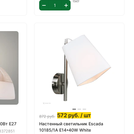
572
руб.
/ шт
872
руб.
0Вт E27
Настенный светильник Escada
10185/1A E14*40W White
8372851