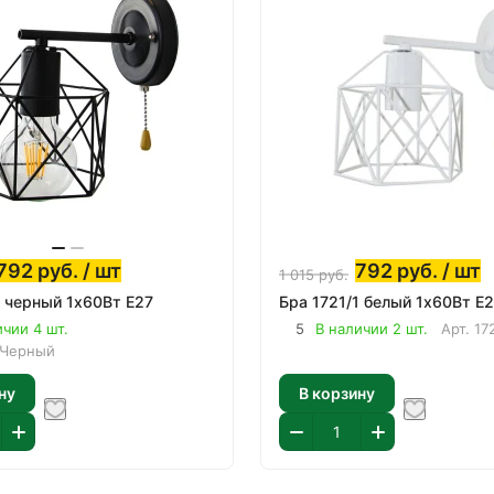
792
руб.
/ шт
792
руб.
/ шт
1 015
руб.
1 черный 1х60Вт E27
Бра 1721/1 белый 1х60Вт E
ичии 4 шт.
5
В наличии 2 шт.
Арт.
17
 Черный
ну
В корзину