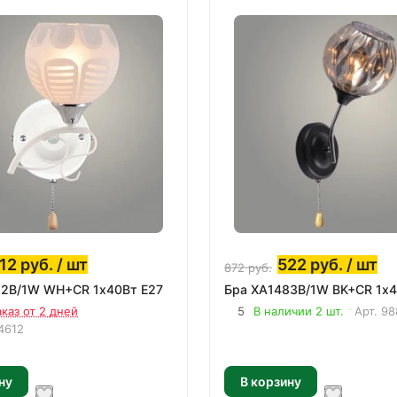
12
руб.
/ шт
522
руб.
/ шт
872
руб.
Бра XA1522B/1W WH+CR 1х40Вт E27
Бра XA1483B/1W BK+CR 1х4
аказ от 2 дней
5
В наличии 2 шт.
Арт.
98
4612
ну
В корзину