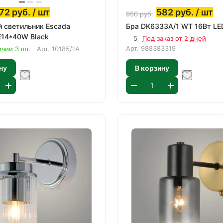
72
руб.
/ шт
582
руб.
/ шт
950
руб.
 светильник Escada
Бра DK6333A/1 WT 16Вт LE
E14*40W Black
5
Под заказ от 2 дней
Арт.
988383319
ичии 3 шт.
Арт.
10185/1A
ну
В корзину