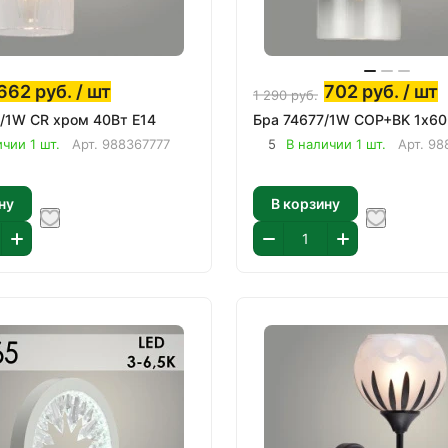
662
руб.
/ шт
702
руб.
/ шт
1 290
руб.
/1W CR хром 40Вт E14
Бра 74677/1W COP+BK 1х60
чии 1 шт.
Арт.
988367777
5
В наличии 1 шт.
Арт.
98
ну
В корзину