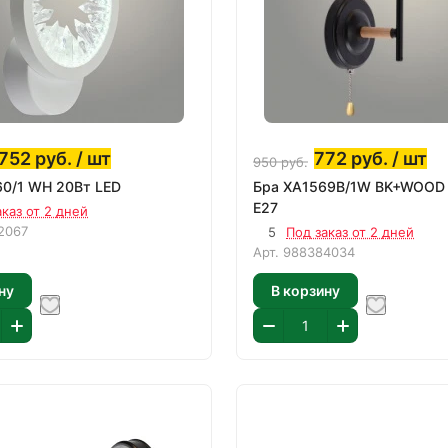
752
руб.
/ шт
772
руб.
/ шт
950
руб.
0/1 WH 20Вт LED
Бра XA1569B/1W BK+WOOD
E27
аказ от 2 дней
2067
5
Под заказ от 2 дней
Арт.
988384034
ну
В корзину