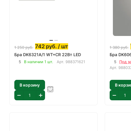
742
руб.
/ шт
1 250
руб.
1 380
руб.
Бра DK6321A/1 WT+CR 22Вт LED
Бра DK606
5
В наличии 1 шт.
Арт.
988371621
5
Под з
Арт.
98803
В корзину
В корзи