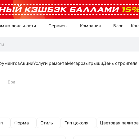
НЫЙ КЭШБЭК БАЛЛАМИ
15
амма лояльности
Сервисы
Компания
Блог
Кон
рументов
Акции
Услуги ремонта
Мегарозыгрыши
День строителя
Бра
мп
Форма
Стиль
Тип цоколя
Цветовая палитра