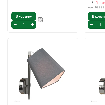
5
Под з
Арт.
98838
В корзину
В корзи