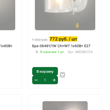
772
руб.
/ шт
1 350
руб.
 1х60Вт
Бра 06491/1W CH+WT 1х60Вт E27
5
В наличии 1 шт.
Арт.
988380724
В корзину