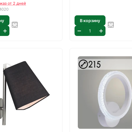
аказ от 2 дней
4020
ну
В корзину