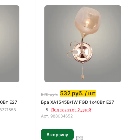
532
руб.
/ шт
920
руб.
0Вт E27
Бра XA1545B/1W FGD 1х40Вт E27
8371658
5
Под заказ от 2 дней
Арт.
988034652
В корзину