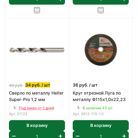
34
руб.
/ шт
36
руб.
/ шт
49
руб.
Сверло по металлу Heller
Круг отрезной Луга по
Super-Pro 1,2 мм
металлу Ф115х1,0х22,23
5
5
Под заказ от 2 дней
В наличии 43 шт.
Арт.
21123
Арт.
3612-115-1.0
В корзину
В корзину