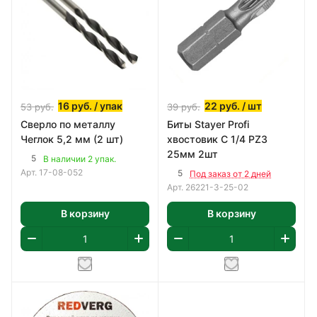
16
руб.
/ упак
22
руб.
/ шт
53
руб.
39
руб.
Сверло по металлу
Биты Stayer Profi
Чеглок 5,2 мм (2 шт)
хвостовик С 1/4 PZ3
25мм 2шт
5
В наличии 2 упак.
Арт.
17-08-052
5
Под заказ от 2 дней
Арт.
26221-3-25-02
В корзину
В корзину