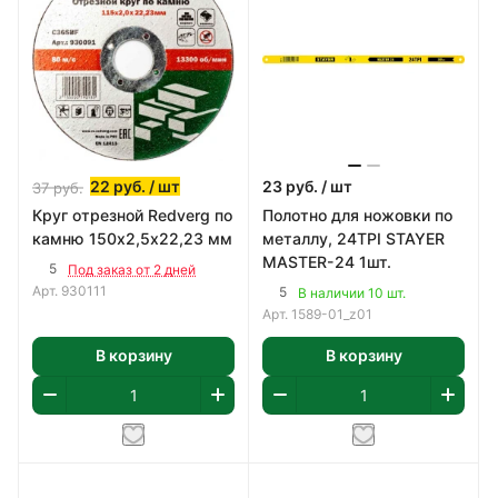
22
руб.
/ шт
23
руб.
/ шт
37
руб.
Круг отрезной Redverg по
Полотно для ножовки по
камню 150х2,5х22,23 мм
металлу, 24TPI STAYER
MASTER-24 1шт.
5
Под заказ от 2 дней
Арт.
930111
5
В наличии 10 шт.
Арт.
1589-01_z01
В корзину
В корзину