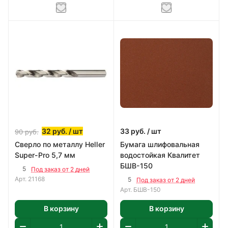
32
руб.
/ шт
33
руб.
/ шт
90
руб.
Сверло по металлу Heller
Бумага шлифовальная
Super-Pro 5,7 мм
водостойкая Квалитет
БШВ-150
5
Под заказ от 2 дней
Арт.
21168
5
Под заказ от 2 дней
Арт.
БШВ-150
В корзину
В корзину