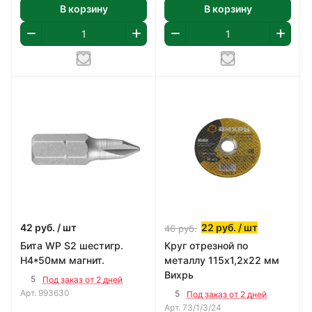
В корзину
В корзину
42
руб.
/ шт
22
руб.
/ шт
46
руб.
Бита WP S2 шестигр.
Круг отрезной по
H4*50мм магнит.
металлу 115х1,2х22 мм
Вихрь
5
Под заказ от 2 дней
Арт.
993630
5
Под заказ от 2 дней
Арт.
73/1/3/24