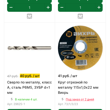
40
руб.
/ шт
41
руб.
/ шт
47
руб.
Сверло по металлу, класс
Круг отрезной по
А, сталь Р6М5, ЗУБР d=1
металлу 115х1,0х22 мм
мм
Вихрь
5
5
В наличии 4 шт.
Под заказ от 2 дней
Арт.
29625-1
Арт.
73/1/3/23