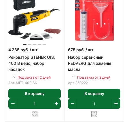
4 265
руб.
/ шт
675
руб.
/ шт
Реноватор STEHER OIS,
Набор сервисный
400 В кейс, набор
REDVERG для замены
насадок
масла
5
5
Под заказ от 2 дней
Под заказ от 2 дней
Арт.
MFT-400 SK
Арт.
860222
В корзину
В корзину