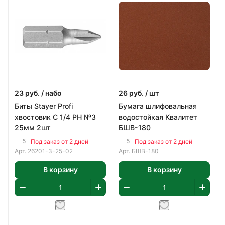
23
руб.
/ набо
26
руб.
/ шт
Биты Stayer Profi
Бумага шлифовальная
хвостовик C 1/4 PH №3
водостойкая Квалитет
25мм 2шт
БШВ-180
5
5
Под заказ от 2 дней
Под заказ от 2 дней
Арт.
26201-3-25-02
Арт.
БШВ-180
В корзину
В корзину