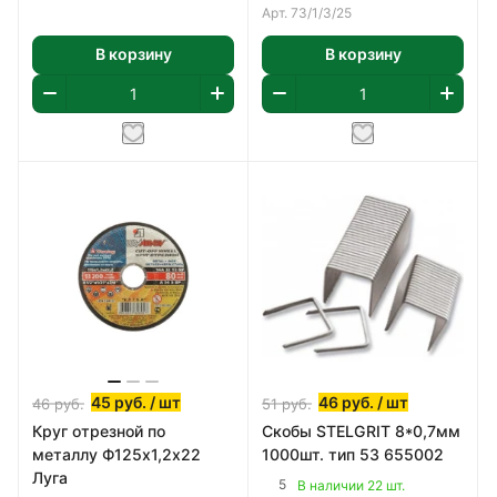
Арт.
73/1/3/25
В корзину
В корзину
45
руб.
/ шт
46
руб.
/ шт
46
руб.
51
руб.
Круг отрезной по
Скобы STELGRIT 8*0,7мм
металлу Ф125х1,2х22
1000шт. тип 53 655002
Луга
5
В наличии 22 шт.