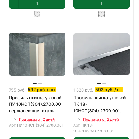
592
руб.
/ шт
592
руб.
/ шт
755
руб.
1 620
руб.
Профиль плитка угловой
Профиль плитка угловой
ПУ 10НСП(304).2700.001
ПК 18-
нержавеющая сталь
10НСП(304).2700.001
полированная
нержавеющая сталь
5
5
Под заказ от 2 дней
Под заказ от 2 дней
полированная
Арт.
ПУ 10НСП(304).2700.001
Арт.
ПК 18-
10НСП(304).2700.001