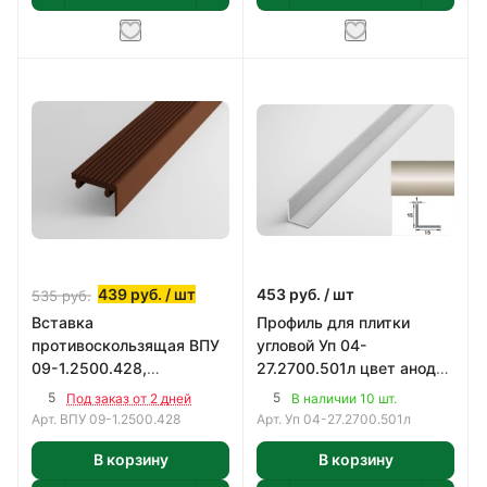
439
руб.
/ шт
453
руб.
/ шт
535
руб.
Вставка
Профиль для плитки
противоскользящая ВПУ
угловой Уп 04-
09-1.2500.428,
27.2700.501л цвет анод
коричневая, 2500мм
серебро
5
5
Под заказ от 2 дней
В наличии 10 шт.
Арт.
ВПУ 09-1.2500.428
Арт.
Уп 04-27.2700.501л
В корзину
В корзину