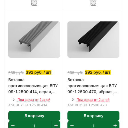
392
руб.
/ шт
392
руб.
/ шт
535
руб.
535
руб.
Вставка
Вставка
противоскользящая ВПУ
противоскользящая ВПУ
09-1.2500.414, серая,
09-1.2500.470, чёрная,
2500мм
2500мм
5
5
Под заказ от 2 дней
Под заказ от 2 дней
Арт.
ВПУ 09-1.2500.414
Арт.
ВПУ 09-1.2500.470
В корзину
В корзину