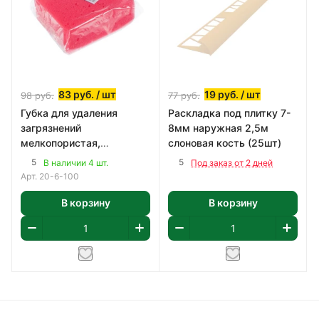
83
руб.
/ шт
19
руб.
/ шт
98
руб.
77
руб.
Губка для удаления
Раскладка под плитку 7-
загрязнений
8мм наружная 2,5м
мелкопористая,
слоновая кость (25шт)
140х110х60мм
5
5
В наличии 4 шт.
Под заказ от 2 дней
Арт.
20-6-100
В корзину
В корзину