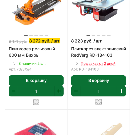
8 272
руб.
/ шт
8 223
руб.
/ шт
9 171
руб.
Плиткорез рельсовый
Плиткорез электрический
600 мм Вихрь
RedVerg RD-184103
5
5
В наличии 2 шт.
Под заказ от 2 дней
Арт.
73/3/5/4
Арт.
RD-184103
В корзину
В корзину