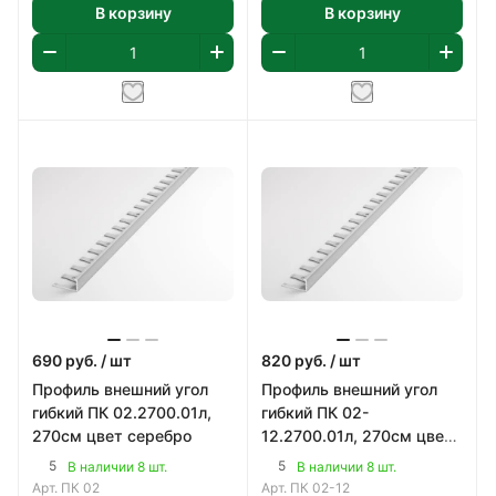
В корзину
В корзину
690
руб.
/ шт
820
руб.
/ шт
Профиль внешний угол
Профиль внешний угол
гибкий ПК 02.2700.01л,
гибкий ПК 02-
270см цвет серебро
12.2700.01л, 270см цвет
серебро
5
5
В наличии 8 шт.
В наличии 8 шт.
Арт.
ПК 02
Арт.
ПК 02-12