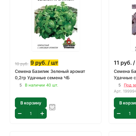
9
руб.
/ шт
11
руб.
/
10
руб.
Семена Базилик Зеленый аромат
Семена Ба
0,2гр Удачные семена ЧБ
Удачные 
5
В наличии 40 шт.
5
Под з
Арт.
19999
В корзину
В корзи