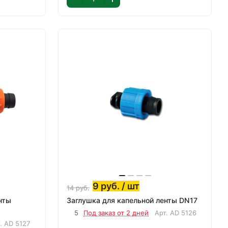
9
руб.
/ шт
14
руб.
нты
Заглушка для капельной ленты DN17
5
Под заказ от 2 дней
Арт.
AD 5126
т.
AD 5127