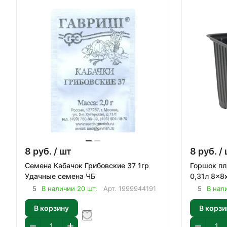
8
руб.
/ шт
8
руб.
/ 
Семена Кабачок Грибовские 37 1гр
Горшок пл
Удачные семена ЧБ
0,31л 8x8
5
В наличии 20 шт.
Арт.
1999944191
5
В нал
В корзину
В корзи