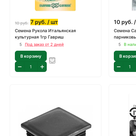
7
руб.
/ шт
10
руб.
/
10
руб.
Семена Рукола Итальянская
Семена С
культурная 1гр Гавриш
парниковы
5
Под заказ от 2 дней
5
В нал
В корзину
В корзи