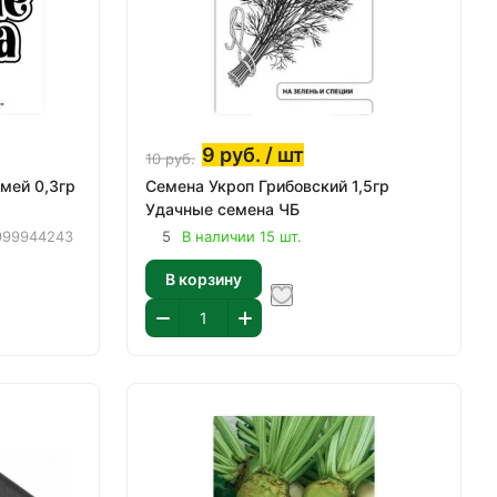
9
руб.
/ шт
10
руб.
мей 0,3гр
Семена Укроп Грибовский 1,5гр
Удачные семена ЧБ
999944243
5
В наличии 15 шт.
В корзину