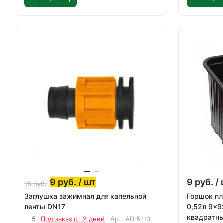
9
руб.
/ шт
9
руб.
/ 
15
руб.
Заглушка зажимная для капельной
Горшок пл
ленты DN17
0,52л 9x9
квадратны
5
Под заказ от 2 дней
Арт.
AD 5110