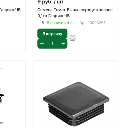
9
руб.
/ шт
 Гавриш ЧБ
Семена Томат Бычье сердце красное
0,1гр Гавриш ЧБ
5
В наличии 4 шт.
Арт.
10003255
В корзину