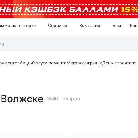
НЫЙ КЭШБЭК БАЛЛАМИ
15
амма лояльности
Сервисы
Компания
Блог
Кон
рументов
Акции
Услуги ремонта
Мегарозыгрыши
День строителя
 Волжске
1640 товаров