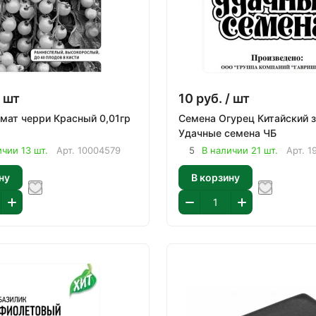
 шт
10
руб.
/ шт
мат черри Красный 0,01гр
Семена Огурец Китайский з
Удачные семена ЧБ
ичии 13 шт.
Арт.
10004579
5
В наличии 21 шт.
Арт.
1
ну
В корзину