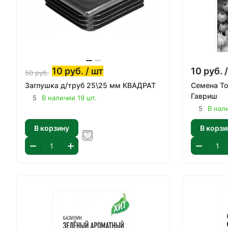
10
руб.
/ шт
10
руб.
/
50
руб.
Заглушка д/труб 25\25 мм КВАДРАТ
Семена То
Гавриш
5
В наличии 19 шт.
5
В нал
В корзину
В корзи