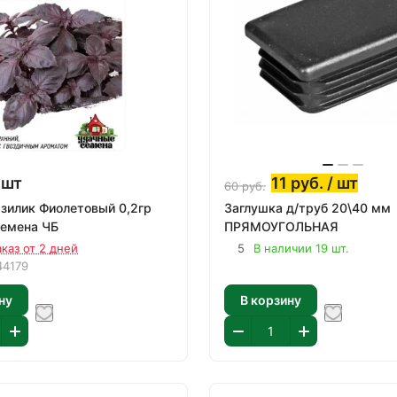
 шт
11
руб.
/ шт
60
руб.
зилик Фиолетовый 0,2гр
Заглушка д/труб 20\40 мм
семена ЧБ
ПРЯМОУГОЛЬНАЯ
аказ от 2 дней
5
В наличии 19 шт.
44179
ну
В корзину