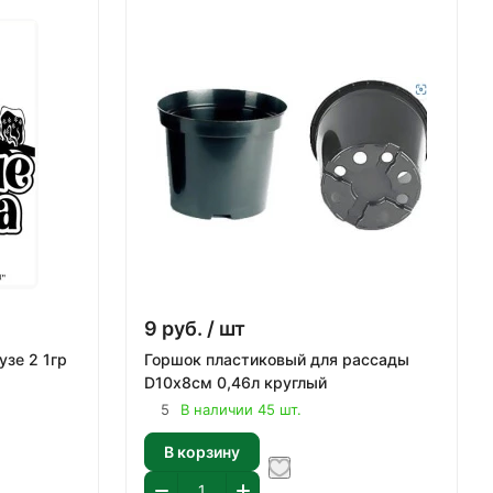
9
руб.
/ шт
зе 2 1гр
Горшок пластиковый для рассады
D10х8см 0,46л круглый
5
В наличии 45 шт.
В корзину