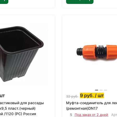
шт
9
руб.
/ шт
32
руб.
астиковый для рассады
Муфта-соединитель для ле
х9,5 пласт.(черный)
(ремонтная)DN17
й /1120 (РС) Россия
5
Под заказ от 2 дней
Ар