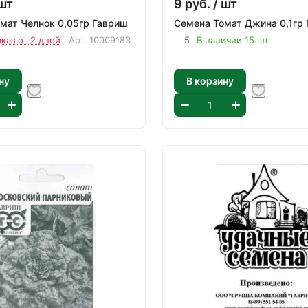
шт
9
руб.
/ шт
мат Челнок 0,05гр Гавриш
Семена Томат Джина 0,1гр
аказ от 2 дней
Арт.
10009183
5
В наличии 15 шт.
ну
В корзину