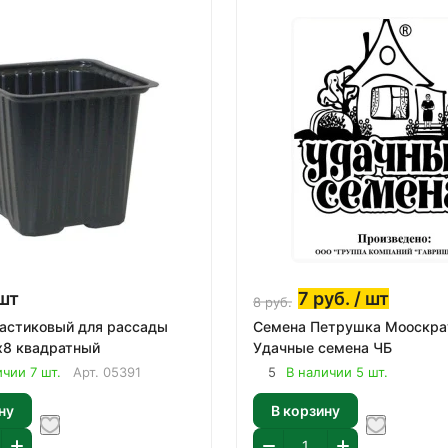
шт
7
руб.
/ шт
8
руб.
астиковый для рассады
Семена Петрушка Мооскрау
х8 квадратный
Удачные семена ЧБ
ичии 7 шт.
Арт.
05391
5
В наличии 5 шт.
ну
В корзину