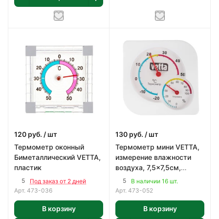
120
руб.
/ шт
130
руб.
/ шт
Термометр оконный
Термометр мини VETTA,
Биметаллический VETTA,
измерение влажности
пластик
воздуха, 7,5x7,5см,
пластик
5
5
Под заказ от 2 дней
В наличии 16 шт.
Арт.
473-036
Арт.
473-052
В корзину
В корзину