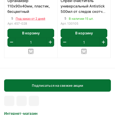
Органайзер
Спрей-очиститель
110х90х40мм, пластик,
универсальный Antistick
бесцветный
500мл от следов скотча,
маркера, жевательной
5
5
Под заказ от 2 дней
В наличии 15 шт.
резинки
Арт.
457-028
Арт.
130105
В корзину
В корзину
Подписаться на свежие акции
Интернет-магазин