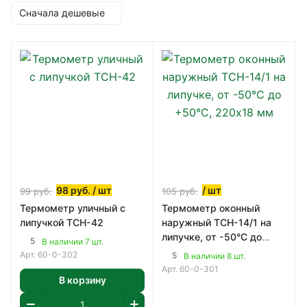
Сначала дешевые
98
руб.
/ шт
/ шт
99
руб.
105
руб.
Термометр уличный с
Термометр оконный
липучкой ТСН-42
наружный ТСН-14/1 на
липучке, от -50°C до
5
В наличии 7 шт.
+50°C, 220х18 мм
Арт.
60-0-302
5
В наличии 8 шт.
Арт.
60-0-301
В корзину