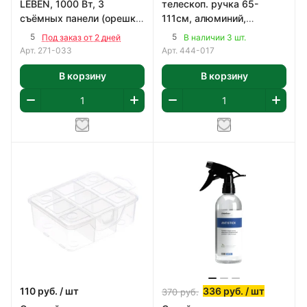
LEBEN, 1000 Вт, 3
телескоп. ручка 65-
съёмных панели (орешки,
111см, алюминий,
венские вафли, гриль)
водосгон ТПР 25см,
5
5
Под заказ от 2 дней
В наличии 3 шт.
поролон, цвет серый
Арт.
271-033
Арт.
444-017
В корзину
В корзину
110
руб.
/ шт
336
руб.
/ шт
370
руб.