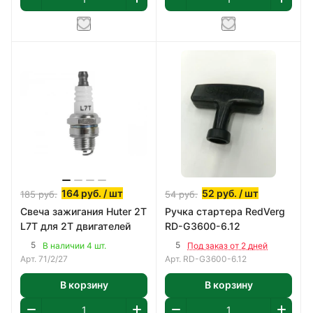
164
руб.
/ шт
52
руб.
/ шт
185
руб.
54
руб.
Свеча зажигания Huter 2T
Ручка стартера RedVerg
L7T для 2Т двигателей
RD-G3600-6.12
5
5
В наличии 4 шт.
Под заказ от 2 дней
Арт.
71/2/27
Арт.
RD-G3600-6.12
В корзину
В корзину