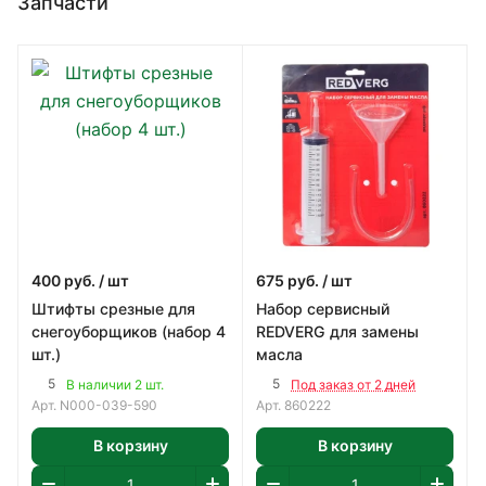
Запчасти
400
руб.
/ шт
675
руб.
/ шт
Штифты срезные для
Набор сервисный
снегоуборщиков (набор 4
REDVERG для замены
шт.)
масла
5
5
В наличии 2 шт.
Под заказ от 2 дней
Арт.
N000-039-590
Арт.
860222
В корзину
В корзину