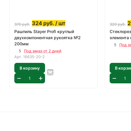
324
руб.
/ шт
2
370
руб.
320
руб.
Рашпиль Stayer Profi круглый
Стеклоре
двухкомпонентная рукоятка №2
элемента 
200мм
5
Под з
5
Под заказ от 2 дней
Арт.
16635-20-2
В корзину
В корзи