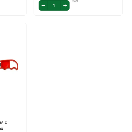
ая с
ax