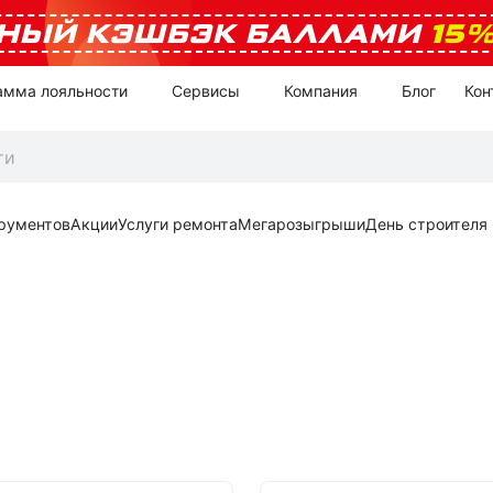
НЫЙ КЭШБЭК БАЛЛАМИ
15
амма лояльности
Сервисы
Компания
Блог
Кон
рументов
Акции
Услуги ремонта
Мегарозыгрыши
День строителя
и