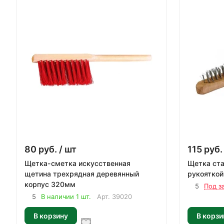
80
руб.
/ шт
115
руб.
Щетка-сметка искусственная
Щетка ста
щетина трехрядная деревянный
рукояткой
корпус 320мм
5
Под з
5
В наличии 1 шт.
Арт.
39020
В корзину
В корзи