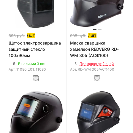
/ шт
/ шт
398
руб.
908
руб.
Щиток электросварщика
Маска сварщика
защитный стекло
хамелеон REDVERG RD-
100х90мм
WM 305 (АСФ100)
5
5
В наличии 3 шт.
Под заказ от 2 дней
Арт.
11080_z01, 11080
Арт.
RD-WM 305/АСФ100