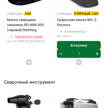
/ шт
2 653
руб.
/ шт
2 950
руб.
3 150
руб.
Маска сварщика
Сварочная маска МС-2
хамелеон RD-WM 605
Ресанта
(черный) RedVerg
5
В наличии 2 шт.
Арт.
65/14
5
Под заказ от 2 дней
Арт.
RD-WM 605/АСФ600G
В корзину
Сварочный инструмент