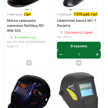
/ шт
1 575
руб.
/ шт
1 490
руб.
1 734
руб.
Маска сварщика
Сварочная маска МС-1
хамелеон RedVerg RD-
Ресанта
WM 505
5
Под заказ от 2 дней
Арт.
65/13
5
В наличии 2 шт.
Арт.
RD-WM 505/АСФ500S/
В корзину
АСФ777