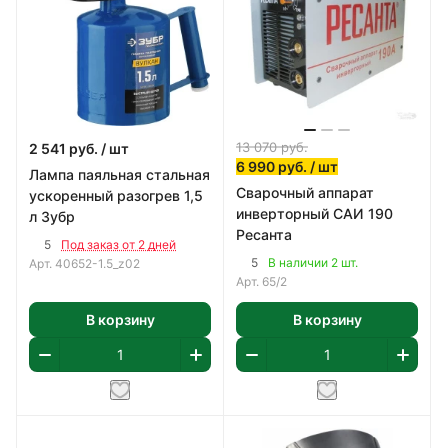
13 070
руб.
2 541
руб.
/ шт
6 990
руб.
/ шт
Лампа паяльная стальная
Сварочный аппарат
ускоренный разогрев 1,5
инверторный САИ 190
л Зубр
Ресанта
5
Под заказ от 2 дней
5
В наличии 2 шт.
Арт.
40652-1.5_z02
Арт.
65/2
В корзину
В корзину