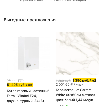
Выгодные предложения
54 990
руб.
1 390
руб.
/ м2
1 399
руб.
2 001.60 ₽ / упак
51 495
руб.
/ шт
Керамогранит Carrara
Котел газовый настенный
White 60х60см матовая
Ferroli Vitabel F24,
цвет белый 1,44 м2/уп
двухконтурный, 24кВт