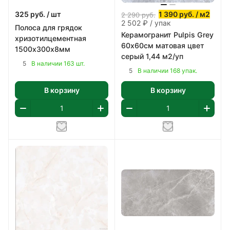
325
руб.
/ шт
1 390
руб.
/ м2
2 290
руб.
2 502 ₽ / упак
Полоса для грядок
Керамогранит Pulpis Grey
хризотилцементная
60х60см матовая цвет
1500х300х8мм
серый 1,44 м2/уп
5
В наличии 163 шт.
5
В наличии 168 упак.
В корзину
В корзину