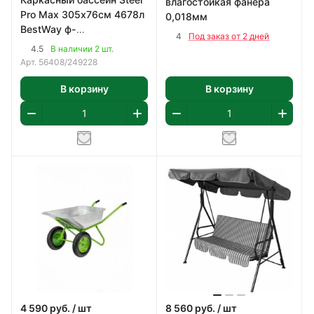
влагостойкая фанера
Pro Max 305х76см 4678л
0,018мм
BestWay ф-
4
Под заказ от 2 дней
насос,картридж 58093
4.5
В наличии 2 шт.
арт 56408
Арт.
56408/249228
В корзину
В корзину
4 590
руб.
/ шт
8 560
руб.
/ шт