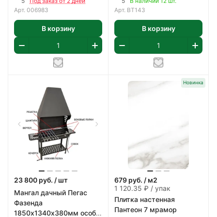
5
5
Под заказ от 2 дней
В наличии 12 шт.
Арт.
006983
Арт.
BT143
В корзину
В корзину
Новинка
23 800
руб.
/ шт
679
руб.
/ м2
1 120.35 ₽ / упак
Мангал дачный Пегас
Плитка настенная
Фазенда
Пантеон 7 мрамор
1850х1340х380мм особо