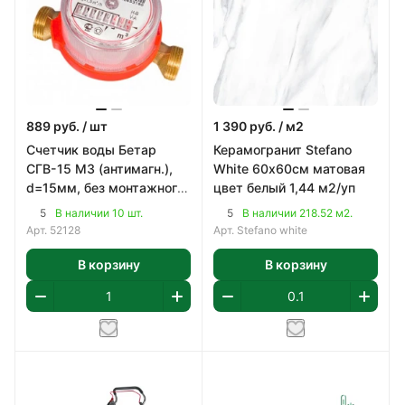
889
руб.
/ шт
1 390
руб.
/ м2
Счетчик воды Бетар
Керамогранит Stefano
СГВ-15 МЗ (антимагн.),
White 60х60см матовая
d=15мм, без монтажного
цвет белый 1,44 м2/уп
комплекта
5
5
В наличии 10 шт.
В наличии 218.52 м2.
Арт.
52128
Арт.
Stefano white
В корзину
В корзину