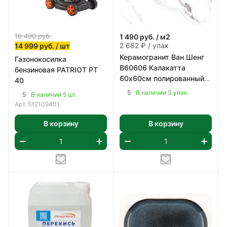
16 490
руб.
1 490
руб.
/ м2
2 682 ₽ / упак
14 999
руб.
/ шт
Керамогранит Ван Шенг
Газонокосилка
В60606 Калакатта
бензиновая PATRIOT PT
60х60см полированный
40
цвет бело-серый 1,8 м2/
5
В наличии 3 упак.
5
В наличии 5 шт.
уп
Арт.
512109401
В корзину
В корзину