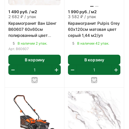
1 490
руб.
/ м2
1 990
руб.
/ м2
2 682 ₽ / упак
3 582 ₽ / упак
Керамогранит Ван Шенг
Керамогранит Pulpis Grey
В60607 60х60см
60х120см матовая цвет
полированный цвет
серый 1,44 м2/уп
бежево-коричневый 1,8
5
5
В наличии 2 упак.
В наличии 42 упак.
м2/уп
Арт.
В60607
В корзину
В корзину