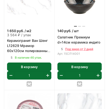
1 650
руб.
/ м2
140
руб.
/ шт
3 564 ₽ / упак
Салатник Премиум
Керамогранит Ван Шенг
d=14см керамика индиго
L12629 Мрамор
5
Под заказ от 2 дней
60х120см полированный
Арт.
15СЛ14001
цвет белый с коричнево-
5
В наличии 46 упак.
серым 2,16 м2/уп
В корзину
В корзину