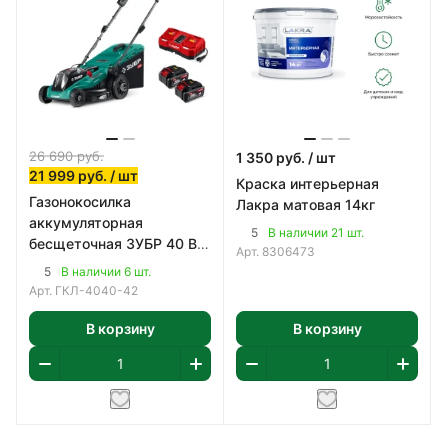
26 690
руб.
1 350
руб.
/ шт
21 999
руб.
/ шт
Краска интерьерная
Газонокосилка
Лакра матовая 14кг
аккумуляторная
5
В наличии 21 шт.
бесщеточная ЗУБР 40 В
Арт.
8306473
(2x20В), 400 мм
5
В наличии 6 шт.
Арт.
ГКЛ-4040-42
В корзину
В корзину