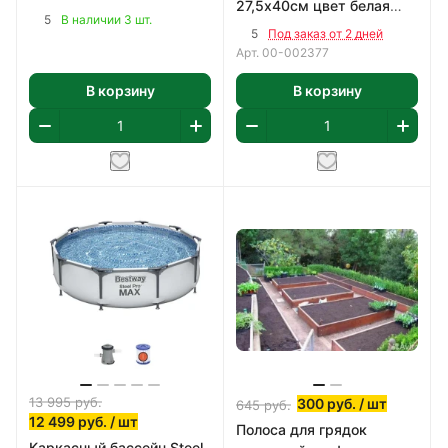
27,5х40см цвет белая
прочная котловая сталь
5
В наличии 3 шт.
1,65 м2/уп
(09Г2С) 2мм
5
Под заказ от 2 дней
Арт.
00-002377
В корзину
В корзину
13 995
руб.
300
руб.
/ шт
645
руб.
12 499
руб.
/ шт
Полоса для грядок
Каркасный бассейн Steel