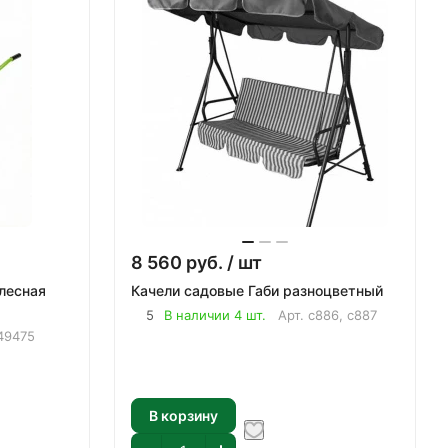
8 560
руб.
/ шт
лесная
Качели садовые Габи разноцветный
5
В наличии 4 шт.
Арт.
с886, с887
49475
В корзину