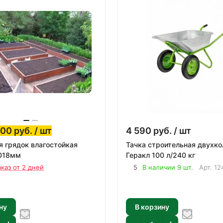
300
руб.
/ шт
4 590
руб.
/ шт
я грядок влагостойкая
Тачка строительная двухко
,018мм
Геракл 100 л/240 кг
аказ от 2 дней
5
В наличии 9 шт.
Арт.
12
ну
В корзину