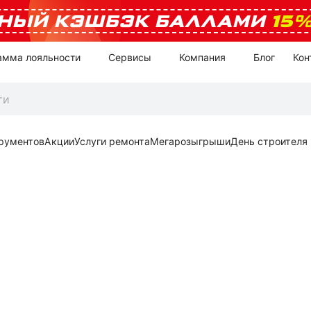
НЫЙ КЭШБЭК БАЛЛАМИ
15
амма лояльности
Сервисы
Компания
Блог
Кон
рументов
Акции
Услуги ремонта
Мегарозыгрыши
День строителя