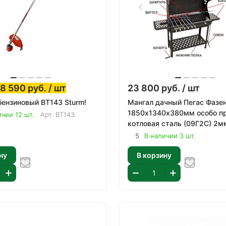
8 590
руб.
/ шт
23 800
руб.
/ шт
ензиновый BT143 Sturm!
Мангал дачный Пегас Фазе
1850х1340х380мм особо п
ичии 12 шт.
Арт.
BT143
котловая сталь (09Г2С) 2м
5
В наличии 3 шт.
ну
В корзину