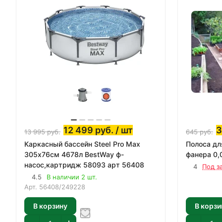
12 499
руб.
/ шт
13 995
руб.
645
руб.
Каркасный бассейн Steel Pro Max
Полоса дл
305х76см 4678л BestWay ф-
фанера 0
насос,картридж 58093 арт 56408
4
Под з
4.5
В наличии 2 шт.
Арт.
56408/249228
В корзину
В корзи