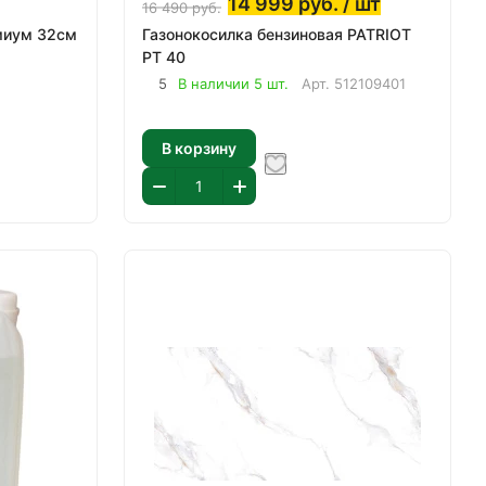
14 999
руб.
/ шт
16 490
руб.
миум 32см
Газонокосилка бензиновая PATRIOT
PT 40
5
В наличии 5 шт.
Арт.
512109401
В корзину