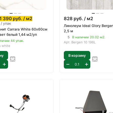
1 390
руб.
/ м2
828
руб.
/ м2
 / упак
Линолеум Ideal Glory Berge
нит Carrara White 60х60см
2,5 м
вет белый 1,44 м2/уп
5
В наличии 20.02 м2.
личии 44 упак.
Арт.
Bergen 10 196L
a white
ну
В корзину