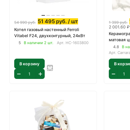
51 495
руб.
/ шт
54 990
руб.
1 399
руб.
2 001.60 ₽
Котел газовый настенный Ferroli
Керамогра
Vitabel F24, двухконтурный, 24кВт
матовая ц
5
В наличии 2 шт.
Арт.
НС-1603800
4.8
В на
Арт.
Carrar
В корзину
В корзи