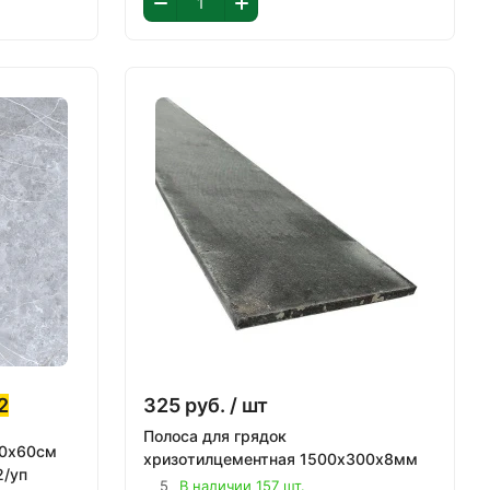
2
325
руб.
/ шт
Полоса для грядок
60х60см
хризотилцементная 1500х300х8мм
2/уп
5
В наличии 157 шт.