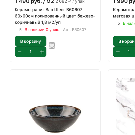
1 490
руб.
/ м2
1 990
ру
2 682 ₽ / упак
Керамогранит Ван Шенг В60607
Керамогра
60х60см полированный цвет бежево-
матовая ц
коричневый 1,8 м2/уп
5
В нал
5
В наличии 0 упак.
Арт.
В60607
В корзину
В корзи