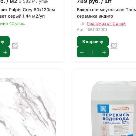
б.
/ м2
789
руб.
/ шт
3 582 ₽ / упак
нит Pulpis Grey 60х120см
Блюдо прямоугольное Пре
вет серый 1,44 м2/уп
керамика индиго
ичии 42 упак.
5
Под заказ от 2 дней
Арт.
15БП32001
ну
В корзину