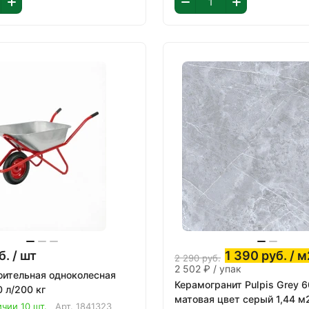
б.
/ шт
1 390
руб.
/ м
2 290
руб.
2 502 ₽ / упак
оительная одноколесная
Керамогранит Pulpis Grey 
0 л/200 кг
матовая цвет серый 1,44 м
ичии 10 шт.
Арт.
1841323