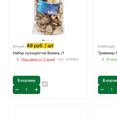
49
руб.
/ шт
93
руб.
9 000
руб.
Набор сухоцветов Ваниль /1
Триммер б
5
Под заказ от 2 дней
Арт.
006983
5
В нал
В корзину
В корзи