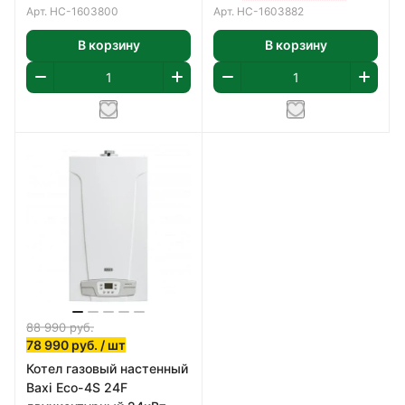
Арт.
НС-1603800
Арт.
НС-1603882
В корзину
В корзину
88 990
руб.
78 990
руб.
/ шт
Котел газовый настенный
Baxi Eco-4S 24F