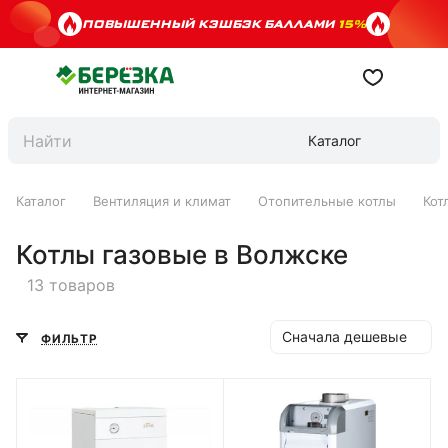
ПОВЫШЕННЫЙ КЭШБЭК БАЛЛАМИ
15%
Каталог
Каталог
Вентиляция и климат
Отопительные котлы
Кот
Котлы газовые в Волжске
13 товаров
Сначала дешевые
ФИЛЬТР