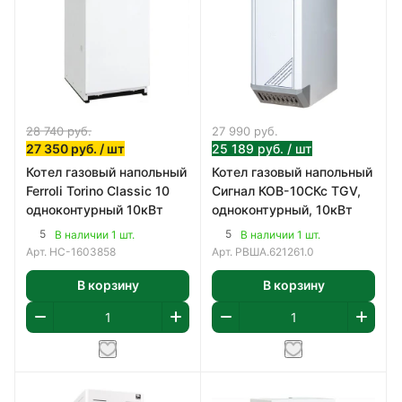
28 740
руб.
27 990
руб.
27 350
руб.
/ шт
25 189
руб.
/ шт
Котел газовый напольный
Котел газовый напольный
Ferroli Torino Classic 10
Сигнал КОВ-10СКс TGV,
одноконтурный 10кВт
одноконтурный, 10кВт
5
5
В наличии 1 шт.
В наличии 1 шт.
Арт.
НС-1603858
Арт.
РВША.621261.0
В корзину
В корзину