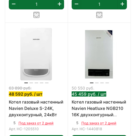
63 890
руб.
50 550
руб.
48 592
руб.
/ шт
45 459
руб.
/ шт
Котел газовый настенный
Котел газовый настенный
Navien Deluxe S-24К,
Navien Heatluxe NGB210
двухконтурный, 24кВт
16K двухконтурный
коаксиальный 16кВт
5
5
Под заказ от 2 дней
Под заказ от 2 дней
Арт.
НС-1205510
Арт.
НС-1440818