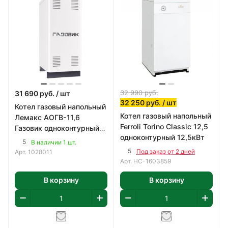
32 990
руб.
31 690
руб.
/ шт
32 250
руб.
/ шт
Котел газовый напольный
Котел газовый напольный
Лемакс АОГВ-11,6
Ferroli Torino Classic 12,5
Газовик одноконтурный
одноконтурный 12,5кВт
11,6кВт
5
В наличии 1 шт.
5
Под заказ от 2 дней
Арт.
1028011
Арт.
НС-1603859
В корзину
В корзину