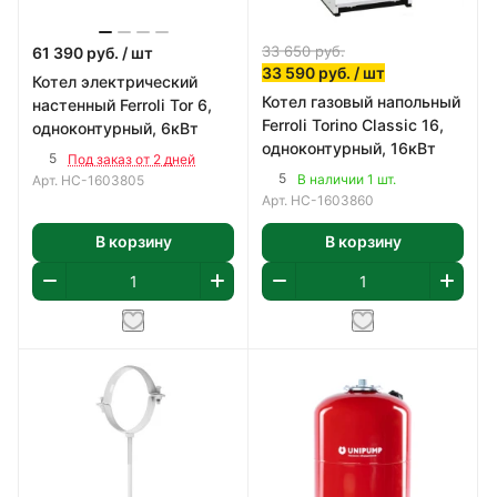
33 650
руб.
61 390
руб.
/ шт
33 590
руб.
/ шт
Котел электрический
Котел газовый напольный
настенный Ferroli Tor 6,
Ferroli Torino Classic 16,
одноконтурный, 6кВт
одноконтурный, 16кВт
5
Под заказ от 2 дней
5
В наличии 1 шт.
Арт.
НС-1603805
Арт.
НС-1603860
В корзину
В корзину