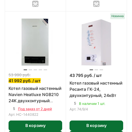
Новинка
53 990
руб.
43 795
руб.
/ шт
41 992
руб.
/ шт
Котел газовый настенный
Котел газовый настенный
Ресанта ГК-24,
Navien Heatluxe NGB210
двухконтурный, 24кВт
24K двухконтурный
5
В наличии 1 шт.
коаксиальный 24кВт
5
Под заказ от 2 дней
Арт.
74/9/4
Арт.
НС-1440822
В корзину
В корзину