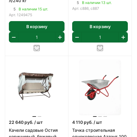
л/240 кг
5
В наличии 13 шт.
Арт.
с886, с887
5
В наличии 15 шт.
Арт.
1249475
В корзину
В корзину
22 640
руб.
/ шт
4 110
руб.
/ шт
Качели садовые Остия
Тачка строительная
коричневый, бежевый
одноколесная Атлант 100