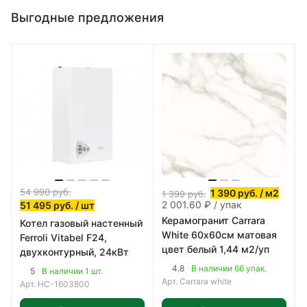
Выгодные предложения
54 990
руб.
1 390
руб.
/ м2
1 399
руб.
2 001.60 ₽ / упак
51 495
руб.
/ шт
Керамогранит Carrara
Котел газовый настенный
White 60х60см матовая
Ferroli Vitabel F24,
цвет белый 1,44 м2/уп
двухконтурный, 24кВт
4.8
В наличии 66 упак.
5
В наличии 1 шт.
Арт.
Carrara white
Арт.
НС-1603800