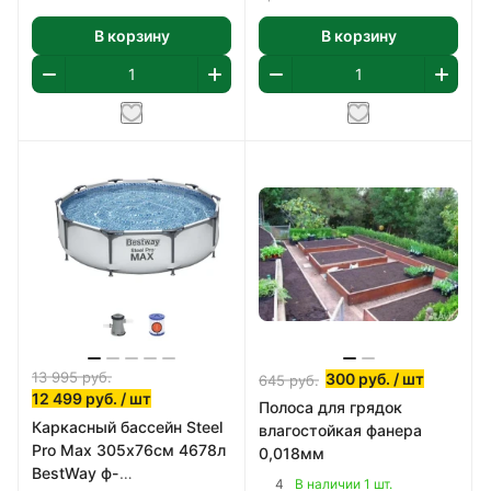
В корзину
В корзину
13 995
руб.
300
руб.
/ шт
645
руб.
12 499
руб.
/ шт
Полоса для грядок
Каркасный бассейн Steel
влагостойкая фанера
Pro Max 305х76см 4678л
0,018мм
BestWay ф-
4
В наличии 1 шт.