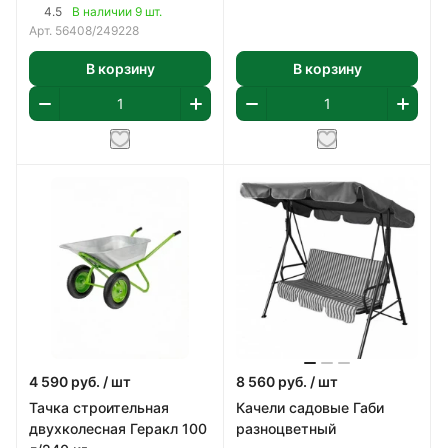
насос,картридж 58093
4.5
В наличии 9 шт.
арт 56408
Арт.
56408/249228
В корзину
В корзину
4 590
руб.
/ шт
8 560
руб.
/ шт
Тачка строительная
Качели садовые Габи
двухколесная Геракл 100
разноцветный