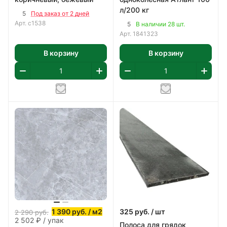
л/200 кг
5
Под заказ от 2 дней
Арт.
с1538
5
В наличии 28 шт.
Арт.
1841323
В корзину
В корзину
1 390
руб.
/ м2
325
руб.
/ шт
2 290
руб.
2 502 ₽ / упак
Полоса для грядок