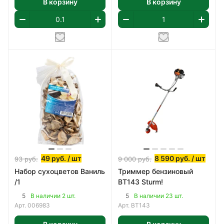
В корзину
В корзину
49
руб.
/ шт
8 590
руб.
/ шт
93
руб.
9 000
руб.
Набор сухоцветов Ваниль
Триммер бензиновый
/1
BT143 Sturm!
5
5
В наличии 2 шт.
В наличии 23 шт.
Арт.
006983
Арт.
BT143