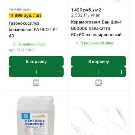
16 490
руб.
1 490
руб.
/ м2
2 682 ₽ / упак
14 999
руб.
/ шт
Керамогранит Ван Шенг
Газонокосилка
В60606 Калакатта
бензиновая PATRIOT PT
60х60см полированный
40
цвет бело-серый 1,8 м2/
5
В наличии 28 упак.
5
В наличии 7 шт.
уп
Арт.
512109401
В корзину
В корзину