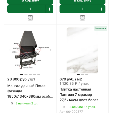
В корзину
В корзину
Новинка
23 800
руб.
/ шт
679
руб.
/ м2
1 120.35 ₽ / упак
Мангал дачный Пегас
Плитка настенная
Фазенда
Пантеон 7 мрамор
1850х1340х380мм особо
27,5х40см цвет белая
прочная котловая сталь
5
В наличии 2 шт.
1,65 м2/уп
(09Г2С) 2мм
5
В наличии 35 упак.
Арт.
00-002377