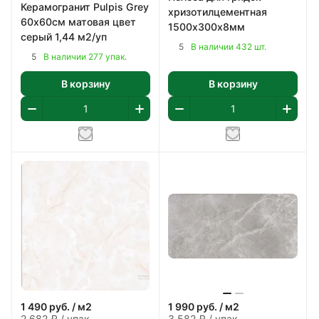
Керамогранит Pulpis Grey
хризотилцементная
60х60см матовая цвет
1500х300х8мм
серый 1,44 м2/уп
5
В наличии 432 шт.
5
В наличии 277 упак.
В корзину
В корзину
1 490
руб.
/ м2
1 990
руб.
/ м2
2 682 ₽ / упак
3 582 ₽ / упак