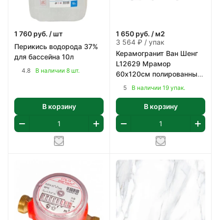
1 760
руб.
/ шт
1 650
руб.
/ м2
3 564 ₽ / упак
Перикись водорода 37%
Керамогранит Ван Шенг
для бассейна 10л
L12629 Мрамор
4.8
В наличии 8 шт.
60х120см полированный
цвет белый с коричнево-
5
В наличии 19 упак.
серым 2,16 м2/уп
В корзину
В корзину