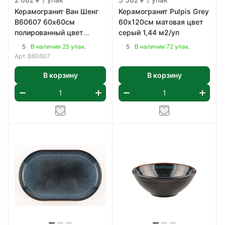
Керамогранит Ван Шенг
Керамогранит Pulpis Grey
В60607 60х60см
60х120см матовая цвет
полированный цвет
серый 1,44 м2/уп
бежево-коричневый 1,8
5
5
В наличии 25 упак.
В наличии 72 упак.
м2/уп
Арт.
В60607
В корзину
В корзину