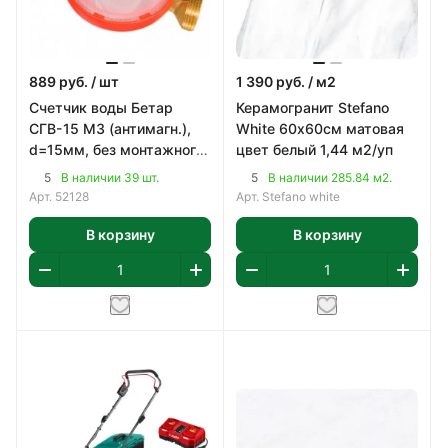
889
руб.
/ шт
1 390
руб.
/ м2
Счетчик воды Бетар
Керамогранит Stefano
СГВ-15 МЗ (антимагн.),
White 60х60см матовая
d=15мм, без монтажного
цвет белый 1,44 м2/уп
комплекта
5
5
В наличии 39 шт.
В наличии 285.84 м2.
Арт.
52128
Арт.
Stefano white
В корзину
В корзину