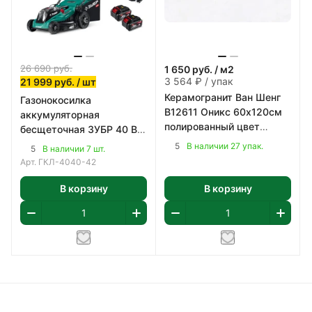
26 690
руб.
1 650
руб.
/ м2
3 564 ₽ / упак
21 999
руб.
/ шт
Керамогранит Ван Шенг
Газонокосилка
B12611 Оникс 60х120см
аккумуляторная
полированный цвет
бесщеточная ЗУБР 40 В
светло-серый 2,16 м2/уп
(2x20В), 400 мм
5
В наличии 27 упак.
5
В наличии 7 шт.
Арт.
ГКЛ-4040-42
В корзину
В корзину