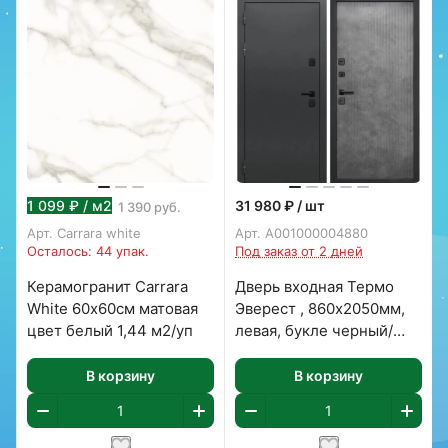
1 099 ₽ / м2
31 980 ₽ / шт
1 390
руб.
Арт.
Carrara white
Арт.
А001000004880
Осталось: 44 упак.
Под заказ от 2 дней
Керамогранит Carrara
Дверь входная Термо
White 60х60см матовая
Эверест , 860х2050мм,
цвет белый 1,44 м2/уп
левая, букле черный/
бетон лофт грей
В корзину
В корзину