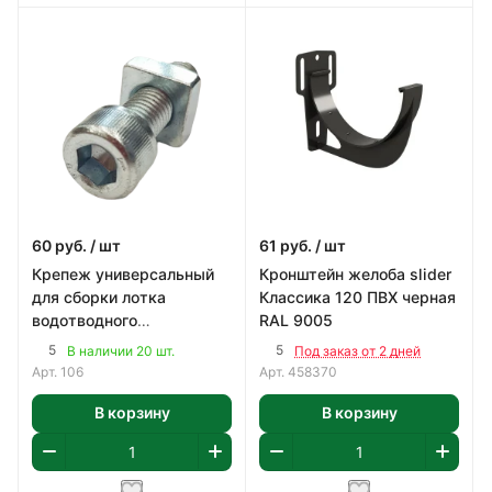
60
руб.
/ шт
61
руб.
/ шт
Крепеж универсальный
Кронштейн желоба slider
для сборки лотка
Классика 120 ПВХ черная
водотводного
RAL 9005
пластикового
5
5
В наличии 20 шт.
Под заказ от 2 дней
Арт.
106
Арт.
458370
В корзину
В корзину