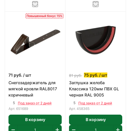
Повышенный бонус 15%
71
руб.
/ шт
75
руб.
/ шт
81
руб.
Снегозадержатель для
Заглушка желоба
мягкой кровли RAL8017
Классика 120мм ПВХ GL
коричневый
черная RAL 9005
5
5
Под заказ от 2 дней
Под заказ от 2 дней
Арт.
651689
Арт.
458365
В корзину
В корзину