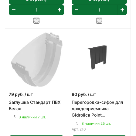
79
руб.
/ шт
80
руб.
/ шт
Заглушка Стандарт ПВХ
Перегородка-сифон для
Белая
дождеприемника
Gidrolica Point
5
В наличии 7 шт.
250х2.5х242мм -
5
В наличии 25 шт.
пластиковая
Арт.
210