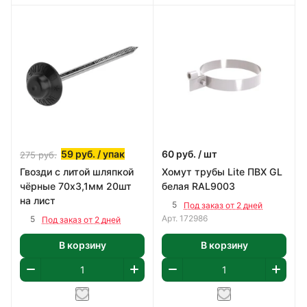
59
руб.
/ упак
60
руб.
/ шт
275
руб.
Гвозди с литой шляпкой
Хомут трубы Lite ПВХ GL
чёрные 70х3,1мм 20шт
белая RAL9003
на лист
5
Под заказ от 2 дней
Арт.
172986
5
Под заказ от 2 дней
В корзину
В корзину