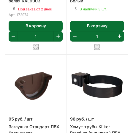
белая RAL9003
Белый
5
5
Под заказ от 2 дней
В наличии 3 шт.
Арт.
172974
В корзину
В корзину
95
руб.
/ шт
96
руб.
/ шт
Заглушка Стандарт ПВХ
Хомут трубы Kliker
Коричневая
Premium (инд.упак.) ПВХ