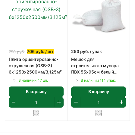
706
руб.
/ шт
253
руб.
/ упак
750
руб.
Плита ориентированно-
Мешок для
стружечная (OSB-3)
строительного мусора
6х1250х2500мм/3,125м²
ПВХ 55х95см белый
10шт. в рулоне
5
5
В наличии 47 шт.
В наличии 114 упак.
В корзину
В корзину