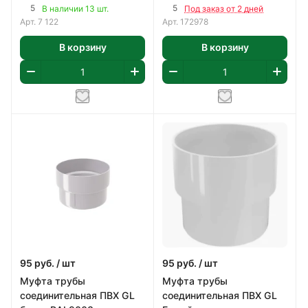
0,142х0,130х0,042м
5
5
В наличии 13 шт.
Под заказ от 2 дней
Арт.
7 122
Арт.
172978
В корзину
В корзину
95
руб.
/ шт
95
руб.
/ шт
Муфта трубы
Муфта трубы
соединительная ПВХ GL
соединительная ПВХ GL