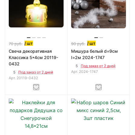
/ шт
/ шт
70
руб.
90
руб.
Свеча декоративная
Мишура белый d=9см
Классика 5*4см 20119-
l=2м 2024-1747
0432
5
Под заказ от 2 дней
Арт.
2024-1747
5
Под заказ от 2 дней
Арт.
20119-0432