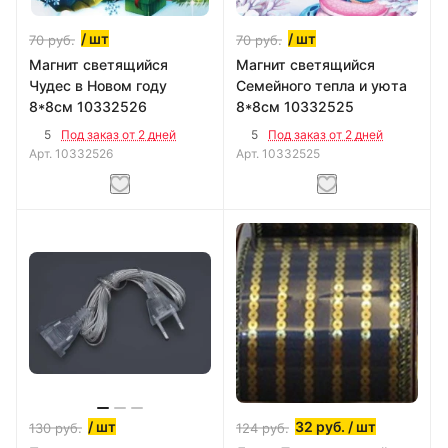
/ шт
/ шт
70
руб.
70
руб.
Магнит светящийся
Магнит светящийся
Чудес в Новом году
Семейного тепла и уюта
8*8см 10332526
8*8см 10332525
5
5
Под заказ от 2 дней
Под заказ от 2 дней
Арт.
10332526
Арт.
10332525
/ шт
32
руб.
/ шт
130
руб.
124
руб.