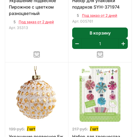
Украшение подвесное
Набор для упаковки
Пирожное с цветком
подарков SYH-371974
разноцветный
5
Под заказ от 2 дней
Арт.
005761
5
Под заказ от 2 дней
Арт.
35313
В корзину
/ шт
/ шт
199
руб.
217
руб.
Украшение подвесное Еж
Набор для творчества