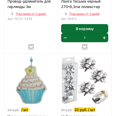
Провод-удлинитель для
Лента Тесьма черный
гирлянды 3м
270*6,3см полиэстер
5
5
Под заказ от 2 дней
Под заказ от 2 дней
Арт.
10121-3359
Арт.
80812
В корзину
/ шт
32
руб.
/ шт
54
руб.
91
руб.