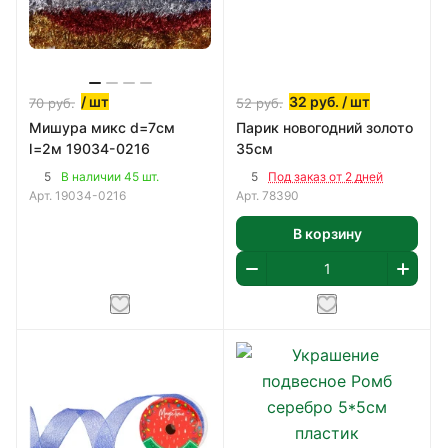
/ шт
32
руб.
/ шт
70
руб.
52
руб.
Мишура микс d=7см
Парик новогодний золото
l=2м 19034-0216
35см
5
5
В наличии 45 шт.
Под заказ от 2 дней
Арт.
19034-0216
Арт.
78390
В корзину