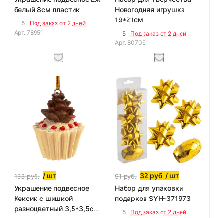
белый 8см пластик
Новогодняя игрушка
19*21см
5
Под заказ от 2 дней
Арт.
78951
5
Под заказ от 2 дней
Арт.
80709
/ шт
32
руб.
/ шт
193
руб.
91
руб.
Украшение подвесное
Набор для упаковки
Кексик с шишкой
подарков SYH-371973
разноцветный 3,5*3,5см
5
Под заказ от 2 дней