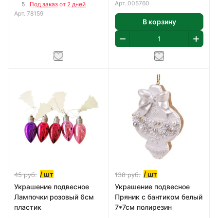
пластик
Арт.
005760
5
Под заказ от 2 дней
Арт.
78159
В корзину
/ шт
/ шт
45
руб.
138
руб.
Украшение подвесное
Украшение подвесное
Лампочки розовый 6см
Пряник с бантиком белый
пластик
7*7см полирезин