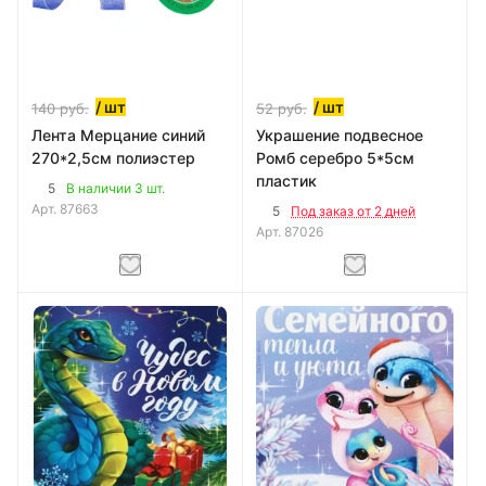
/ шт
/ шт
140
руб.
52
руб.
Лента Мерцание синий
Украшение подвесное
270*2,5см полиэстер
Ромб серебро 5*5см
пластик
5
В наличии 3 шт.
Арт.
87663
5
Под заказ от 2 дней
Арт.
87026