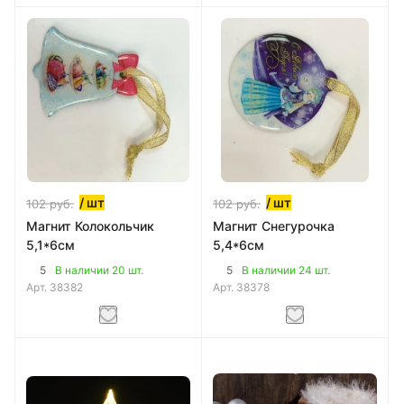
/ шт
/ шт
102
руб.
102
руб.
Магнит Колокольчик
Магнит Снегурочка
5,1*6см
5,4*6см
5
5
В наличии 20 шт.
В наличии 24 шт.
Арт.
38382
Арт.
38378