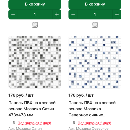
В корзину
В корзину
176
руб.
/ шт
176
руб.
/ шт
Панель ПВХ на клеевой
Панель ПВХ на клеевой
основе Мозаика Сатин
основе Мозаика
473х473 мм
Северное сияние
473х473 мм
5
5
Под заказ от 2 дней
Под заказ от 2 дней
Арт.
Мозаика Сатин
Арт.
Мозаика Северное