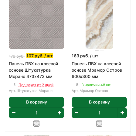
107
руб.
/ шт
163
руб.
/ шт
176
руб.
Панель ПВХ на клеевой
Панель ПВХ на клеевой
основе Штукатурка
основе Мрамор Остров
Морано 473х473 мм
600х300 мм
5
5
Под заказ от 2 дней
В наличии 48 шт.
Арт.
Штукатурка Морано
Арт.
Мрамор Остров
В корзину
В корзину