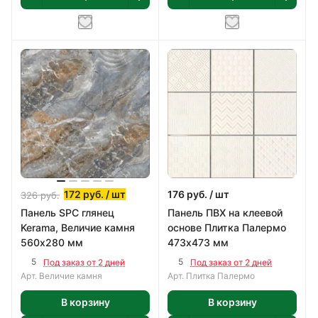
172
руб.
/ шт
176
руб.
/ шт
326
руб.
Панель SPC глянец
Панель ПВХ на клеевой
Kerama, Величие камня
основе Плитка Палермо
560х280 мм
473х473 мм
5
5
Под заказ от 2 дней
Под заказ от 2 дней
Арт.
Величие камня
Арт.
Плитка Палермо
В корзину
В корзину