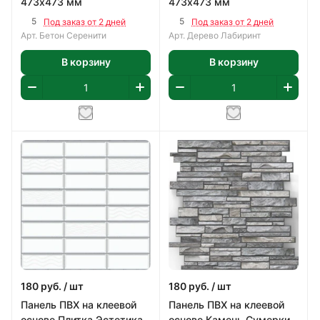
473х473 мм
473х473 мм
5
5
Под заказ от 2 дней
Под заказ от 2 дней
Арт.
Бетон Серенити
Арт.
Дерево Лабиринт
В корзину
В корзину
180
руб.
/ шт
180
руб.
/ шт
Панель ПВХ на клеевой
Панель ПВХ на клеевой
основе Плитка Эстетика
основе Камень Сумерки