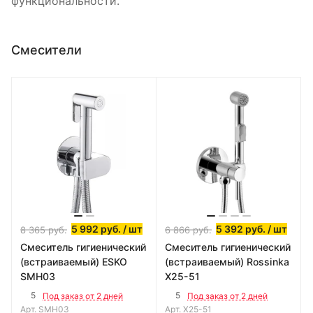
функциональности.
Смесители
5 992
руб.
/ шт
5 392
руб.
/ шт
8 365
руб.
6 866
руб.
Смеситель гигиенический
Смеситель гигиенический
(встраиваемый) ESKO
(встраиваемый) Rossinka
SMH03
X25-51
5
5
Под заказ от 2 дней
Под заказ от 2 дней
Арт.
SMH03
Арт.
X25-51