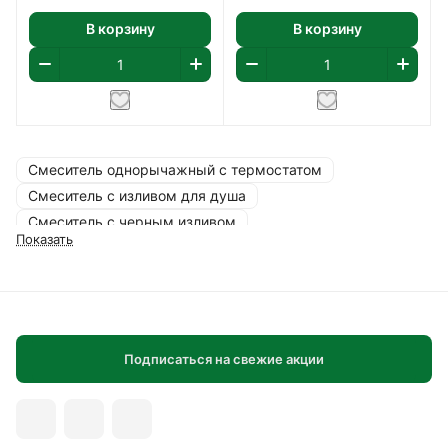
В корзину
В корзину
Смеситель однорычажный с термостатом
Смеситель с изливом для душа
Смеситель с черным изливом
Показать
Смеситель хромированный матовый
Хромированный смеситель для душевой системы
Хромированный смеситель с гигиеническим душем
Цена смесителя Hansgrohe
Черный смеситель для душевой системы
Подписаться на свежие акции
Душ для ванной комнаты
Душ для ванны с термостатом
Душ Hansgrohe с термостатом