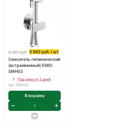
5 992
руб.
/ шт
8 365
руб.
Смеситель гигиенический
(встраиваемый) ESKO
SMH03
5
Под заказ от 2 дней
Арт.
SMH03
В корзину