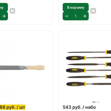
ну
В корзину
88
руб.
/ шт
543
руб.
/ набо