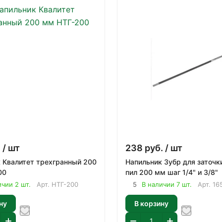
.
/ шт
238
руб.
/ шт
 Квалитет трехгранный 200
Напильник Зубр для заточк
00
пил 200 мм шаг 1/4" и 3/8"
ичии 2 шт.
Арт.
НТГ-200
5
В наличии 7 шт.
Арт.
16
ну
В корзину