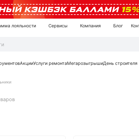
НЫЙ КЭШБЭК БАЛЛАМИ
15
амма лояльности
Сервисы
Компания
Блог
Кон
рументов
Акции
Услуги ремонта
Мегарозыгрыши
День строителя
ьники
оваров