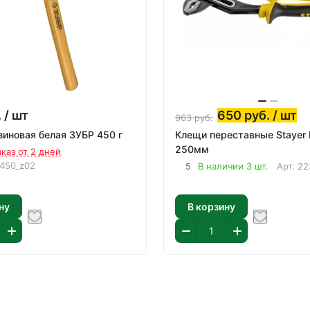
.
/ шт
650
руб.
/ шт
963
руб.
зиновая белая ЗУБР 450 г
Клещи переставные Stayer 
250мм
аказ от 2 дней
-450_z02
5
В наличии 3 шт.
Арт.
22
ну
В корзину