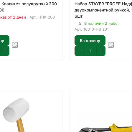
 Квалитет полукруглый 200
Набор STAYER "PROFI" Надф
00
двухкомпонентной ручкой,
6шт
аказ от 2 дней
Арт.
НПК-200
5
В наличии 2 набо.
Арт.
16010-H6_z01
ну
В корзину