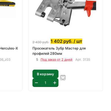
1 402
руб.
/ шт
2 430
руб.
Hercules-X
Просекатель Зубр Мастер для
профилей 280мм
36_z03
5
Под заказ от 2 дней
Арт.
3135
В корзину