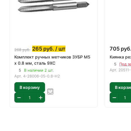
265
руб.
/ шт
705
руб
268
руб.
Комплект ручных метчиков ЗУБР М5
Киянка ре
x 0.8 мм, сталь 9ХС
5
Под з
Арт.
20511
5
В наличии 2 шт.
Арт.
4-28006-05-0.8-H2
В корзину
В корзи