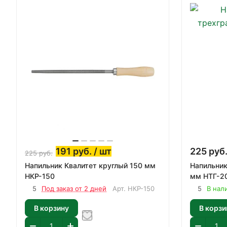
191
руб.
/ шт
225
руб
225
руб.
Напильник Квалитет круглый 150 мм
Напильник
НКР-150
мм НТГ-2
5
Под заказ от 2 дней
Арт.
НКР-150
5
В нал
В корзину
В корзи