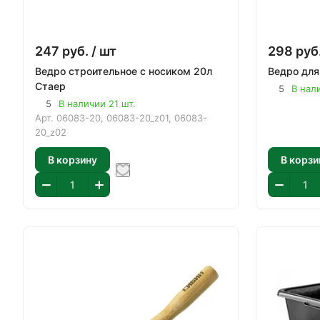
247
руб.
/ шт
298
руб
Ведро строительное с носиком 20л
Стаер
5
В нал
5
В наличии 21 шт.
Арт.
06083-20, 06083-20_z01, 06083-
20_z02
В корзину
В корзи