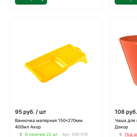
95
руб.
/ шт
108
руб
Ванночка малярная 150*270мм
Чаша для ги
400мл Акор
Декор
5
В наличии 22 шт.
Арт.
530-576
5
Под з