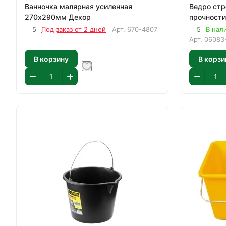
Ванночка малярная усиленная
Ведро стр
270х290мм Декор
5
Под заказ от 2 дней
Арт.
670-4807
5
В нал
Арт.
06083
В корзину
В корзи