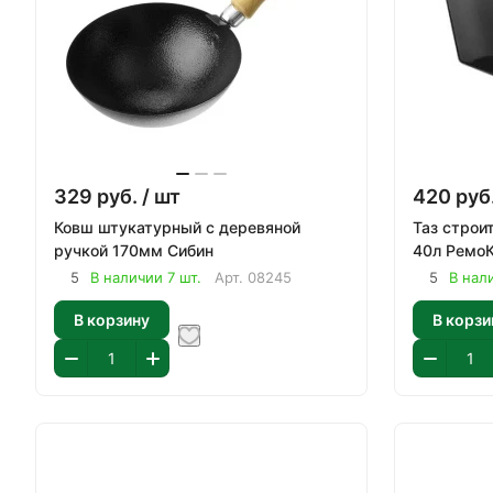
329
руб.
/ шт
420
руб
Ковш штукатурный с деревяной
Таз строи
ручкой 170мм Сибин
40л Ремо
5
В наличии 7 шт.
Арт.
08245
5
В нал
В корзину
В корзи