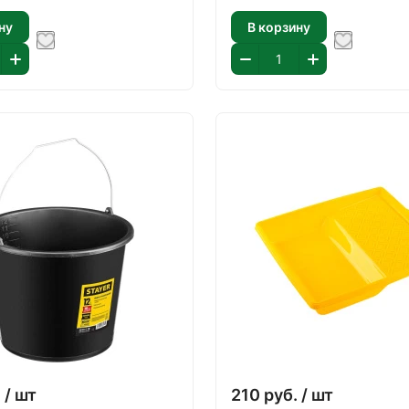
ну
В корзину
.
/ шт
210
руб.
/ шт