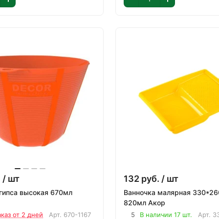
.
/ шт
132
руб.
/ шт
пса высокая 670мл
Ванночка малярная 330*260мм
820мл Акор
аказ от 2 дней
Арт.
670-1167
5
В наличии 17 шт.
Арт.
3