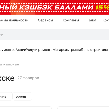
НЫЙ КЭШБЭК БАЛЛАМИ
15
амма лояльности
Сервисы
Компания
Блог
Кон
рументов
Акции
Услуги ремонта
Мегарозыгрыши
День строителя
и малярные
жске
27 товаров
ина
Бренд