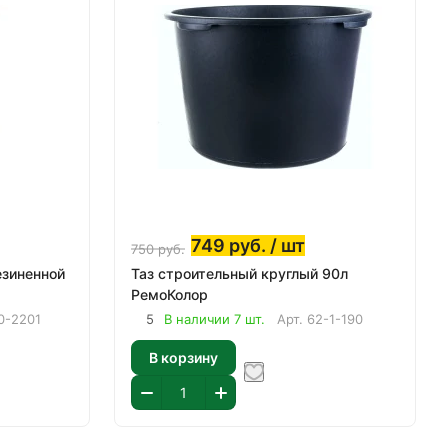
749
руб.
/ шт
750
руб.
езиненной
Таз строительный круглый 90л
РемоКолор
0-2201
5
В наличии 7 шт.
Арт.
62-1-190
В корзину