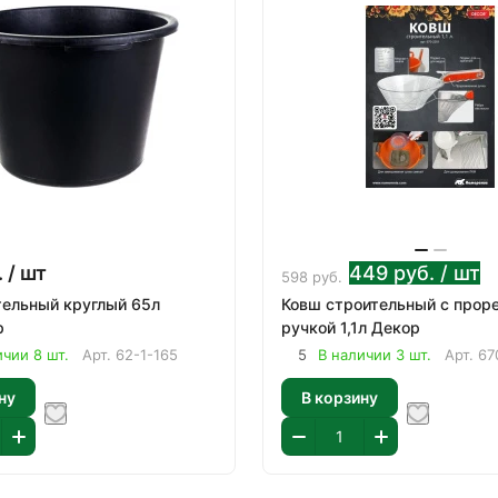
.
/ шт
449
руб.
/ шт
598
руб.
ельный круглый 65л
Ковш строительный с прор
р
ручкой 1,1л Декор
ичии 8 шт.
Арт.
62-1-165
5
В наличии 3 шт.
Арт.
67
ну
В корзину