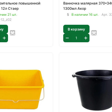
оительное повышенной
Ванночка малярная 370*340мм
прочности 12л Стаер
1300мл Акор
ичии 21 шт.
5
В наличии 16 шт.
Арт.
3
-12_z02
ну
В корзину