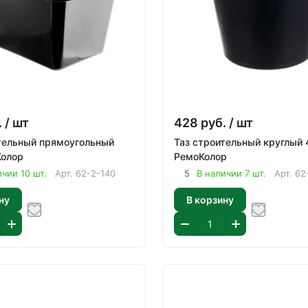
.
/ шт
428
руб.
/ шт
тельный прямоугольный
Таз строительный круглый 40л
Колор
РемоКолор
ичии 10 шт.
Арт.
62-2-140
5
В наличии 7 шт.
Арт.
62
ну
В корзину