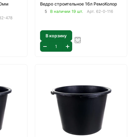
Ведро строительное 16л РемоКолор
5
В наличии 19 шт.
Арт.
62-0-116
32-478
В корзину