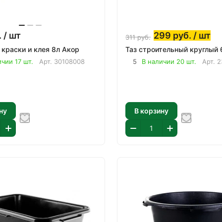
.
/ шт
299
руб.
/ шт
311
руб.
Ведро для краски и клея 8л Акор
Таз 
ичии 17 шт.
Арт.
30108008
5
В наличии 20 шт.
Арт.
2
ну
В корзину