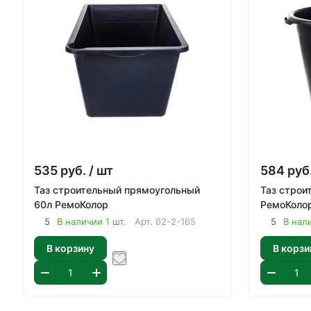
535
руб.
/ шт
584
руб
Таз строительный прямоугольный
Таз строит
60л РемоКолор
РемоКоло
5
В наличии 1 шт.
Арт.
62-2-165
5
В нал
В корзину
В корзи