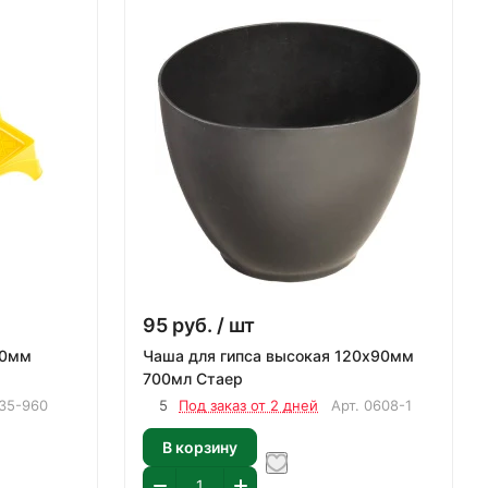
95
руб.
/ шт
Чаша для гипса высокая 120х90мм
700мл Стаер
35-960
5
Под заказ от 2 дней
Арт.
0608-1
В корзину