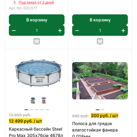
1,65 м2/уп
(09Г2С) 2мм
5
Под заказ от 2 дней
Арт.
00-002377
В корзину
В корзину
13 995
руб.
300
руб.
/ шт
645
руб.
12 499
руб.
/ шт
Полоса для грядок
Каркасный бассейн Steel
влагостойкая фанера
Pro Max 305х76см 4678л
0,018мм