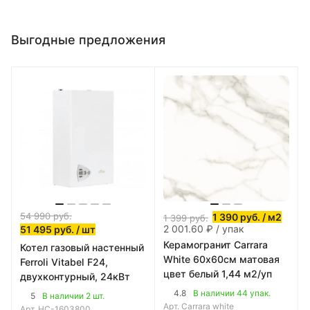
Выгодные предложения
54 990
руб.
1 390
руб.
/ м2
1 399
руб.
2 001.60 ₽ / упак
51 495
руб.
/ шт
Керамогранит Carrara
Котел газовый настенный
White 60х60см матовая
Ferroli Vitabel F24,
цвет белый 1,44 м2/уп
двухконтурный, 24кВт
4.8
В наличии 44 упак.
5
В наличии 2 шт.
Арт.
Carrara white
Арт.
НС-1603800