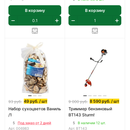
В корзину
В корзину
49
руб.
/ шт
8 590
руб.
/ шт
93
руб.
9 000
руб.
Набор сухоцветов Ваниль
Триммер бензиновый
/1
BT143 Sturm!
5
5
Под заказ от 2 дней
В наличии 12 шт.
Арт.
006983
Арт.
BT143