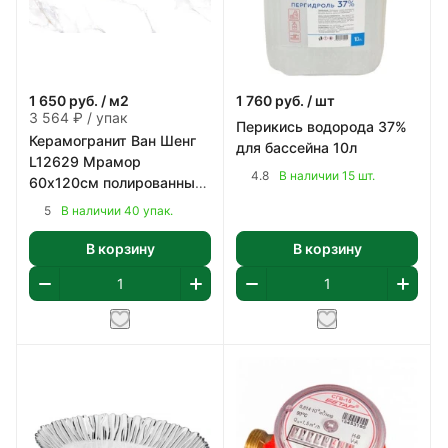
1 650
руб.
/ м2
1 760
руб.
/ шт
3 564 ₽ / упак
Перикись водорода 37%
Керамогранит Ван Шенг
для бассейна 10л
L12629 Мрамор
4.8
В наличии 15 шт.
60х120см полированный
цвет белый с коричнево-
5
В наличии 40 упак.
серым 2,16 м2/уп
В корзину
В корзину