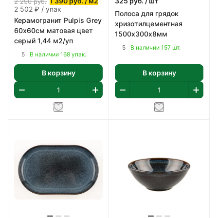
1 390
руб.
/ м2
325
руб.
/ шт
2 290
руб.
2 502 ₽ / упак
Полоса для грядок
Керамогранит Pulpis Grey
хризотилцементная
60х60см матовая цвет
1500х300х8мм
серый 1,44 м2/уп
5
В наличии 157 шт.
5
В наличии 168 упак.
В корзину
В корзину