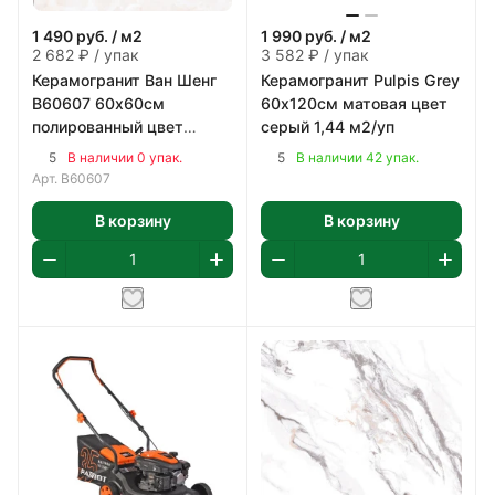
1 490
руб.
/ м2
1 990
руб.
/ м2
2 682 ₽ / упак
3 582 ₽ / упак
Керамогранит Ван Шенг
Керамогранит Pulpis Grey
В60607 60х60см
60х120см матовая цвет
полированный цвет
серый 1,44 м2/уп
бежево-коричневый 1,8
5
5
В наличии 0 упак.
В наличии 42 упак.
м2/уп
Арт.
В60607
В корзину
В корзину