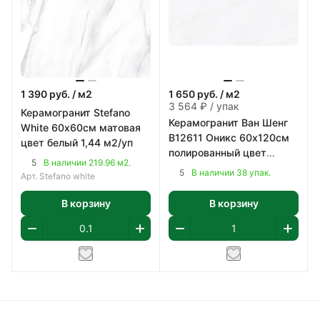
1 390
руб.
/ м2
1 650
руб.
/ м2
3 564 ₽ / упак
Керамогранит Stefano
Керамогранит Ван Шенг
White 60х60см матовая
B12611 Оникс 60х120см
цвет белый 1,44 м2/уп
полированный цвет
5
В наличии 219.96 м2.
светло-серый 2,16 м2/уп
5
В наличии 38 упак.
Арт.
Stefano white
В корзину
В корзину