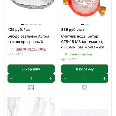
425
руб.
/ шт
889
руб.
/ шт
Блюдо овальное Avrora
Счетчик воды Бетар
стекло прозрачный
СГВ-15 МЗ (антимагн.),
d=15мм, без монтажного
5
Под заказ от 2 дней
комплекта
Арт.
10547B
5
В наличии 8 шт.
Арт.
52128
В корзину
В корзину