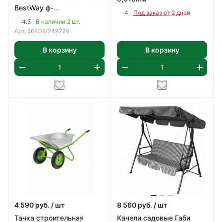
BestWay ф-
4
Под заказ от 2 дней
насос,картридж 58093
4.5
В наличии 2 шт.
арт 56408
Арт.
56408/249228
В корзину
В корзину
4 590
руб.
/ шт
8 560
руб.
/ шт
Тачка строительная
Качели садовые Габи