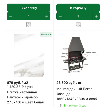
В корзину
В корзину
Новинка
679
руб.
/ м2
23 800
руб.
/ шт
1 120.35 ₽ / упак
Мангал дачный Пегас
Плитка настенная
Фазенда
Пантеон 7 мрамор
1850х1340х380мм особо
27,5х40см цвет белая
прочная котловая сталь
5
В наличии 3 шт.