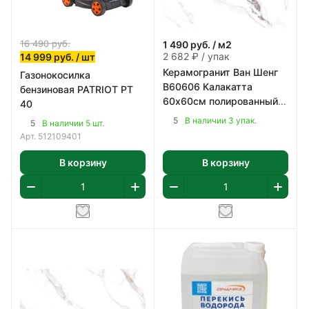
16 490
руб.
1 490
руб.
/ м2
2 682 ₽ / упак
14 999
руб.
/ шт
Керамогранит Ван Шенг
Газонокосилка
В60606 Калакатта
бензиновая PATRIOT PT
60х60см полированный
40
цвет бело-серый 1,8 м2/
5
В наличии 3 упак.
5
В наличии 5 шт.
уп
Арт.
512109401
В корзину
В корзину