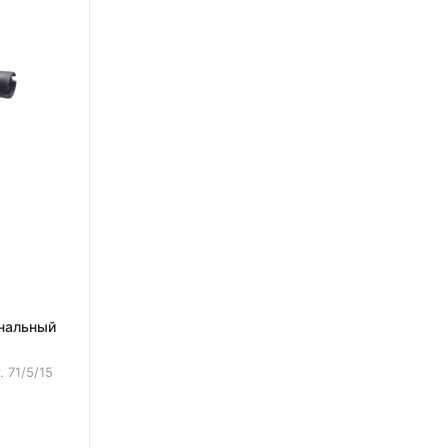
нальный
т.
71/5/15