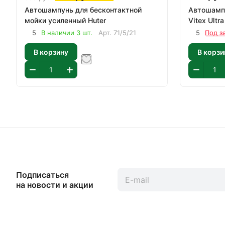
Автошампунь для бесконтактной
Автошампу
мойки усиленный Huter
Vitex Ultr
5
В наличии 3 шт.
Арт.
71/5/21
5
Под з
В корзину
В корзи
Подписаться
на новости и акции