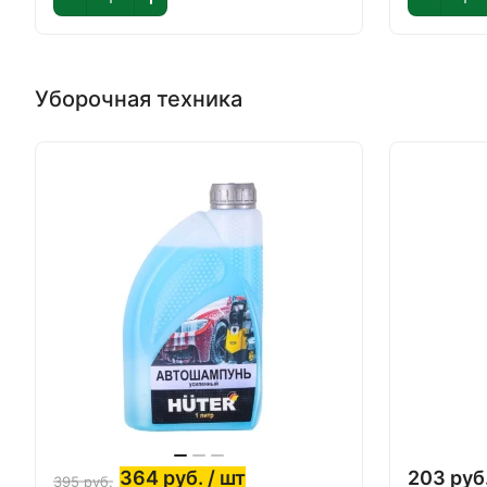
Уборочная техника
364
руб.
/ шт
203
руб
395
руб.