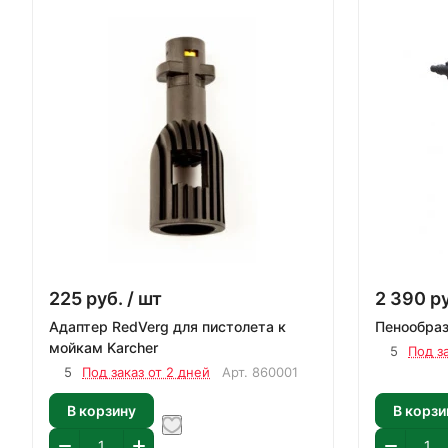
225
руб.
/ шт
2 390
р
Адаптер RedVerg для пистолета к
Пенообраз
мойкам Karcher
5
Под з
5
Под заказ от 2 дней
Арт.
860001
В корзину
В корзи