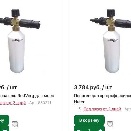
уб.
/ шт
3 784
руб.
/ шт
ователь RedVerg для моек
Пеногенератор профессило
Huter
аказ от 2 дней
Арт.
860271
5
Под заказ от 2 дней
Ар
ну
В корзину