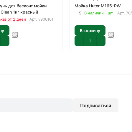
нь для бесконт.мойки
Мойка Huter M165-PW
a Clean 1кг красный
5
В наличии 1 шт.
Арт.
70/
аказ от 2 дней
Арт.
v900101
ну
В корзину
Подписаться