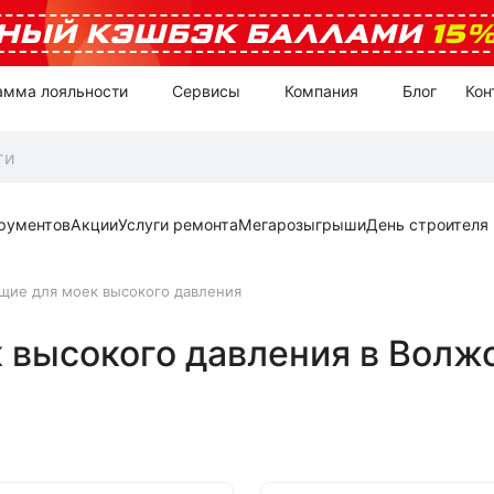
НЫЙ КЭШБЭК БАЛЛАМИ
15
амма лояльности
Сервисы
Компания
Блог
Кон
рументов
Акции
Услуги ремонта
Мегарозыгрыши
День строителя
щие для моек высокого давления
 высокого давления в Волж