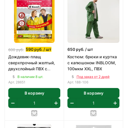
590
руб.
/ шт
650
руб.
/ шт
600
руб.
Дождевик-плащ
Костюм: брюки и куртка
сверхпрочный желтый,
с капюшоном INBLOOM,
двухслойный ПВХ с
100мкм XXL, ПВХ
капюшоном (на кнопках),
5
5
В наличии 8 шт.
Под заказ от 2 дней
150 мк, Komfi
Арт.
28651
Арт.
188-106
В корзину
В корзину