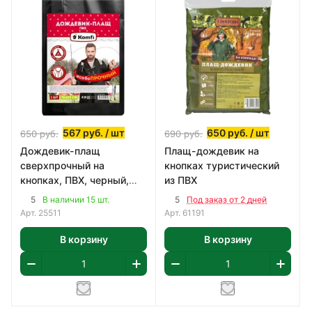
567
руб.
/ шт
650
руб.
/ шт
650
руб.
690
руб.
Дождевик-плащ
Плащ-дождевик на
сверхпрочный на
кнопках туристический
кнопках, ПВХ, черный,
из ПВХ
150 мк, Komfi
5
5
В наличии 15 шт.
Под заказ от 2 дней
Арт.
25511
Арт.
61191
В корзину
В корзину