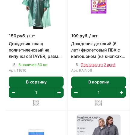
150
руб.
/ шт
199
руб.
/ шт
Дождевик-плащ
Дождевик детский (6
полиэтиленовый на
лет) фиолетовый ПВХ с
липучках STAYER, размер
капюшоном (на кнопках),
S-XL зеленый
Komfi/50
5
5
В наличии 30 шт.
Под заказ от 2 дней
Арт.
11610
Арт.
RAIN06
В корзину
В корзину