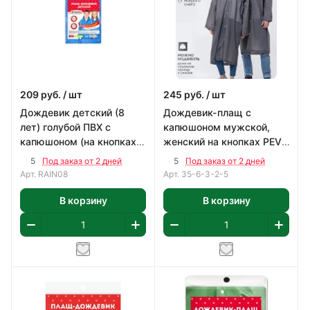
209
руб.
/ шт
245
руб.
/ шт
Дождевик детский (8
Дождевик-плащ с
лет) голубой ПВХ с
капюшоном мужской,
капюшоном (на кнопках),
женский на кнопках PEVA
Komfi/50
серый, р.54-62
5
5
Под заказ от 2 дней
Под заказ от 2 дней
Арт.
RAIN08
Арт.
35-6-3-2-5
В корзину
В корзину