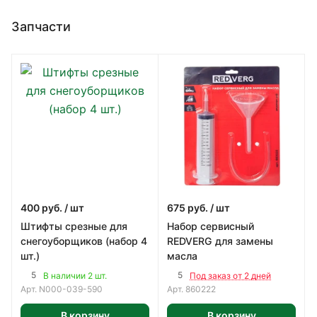
Запчасти
400
руб.
/ шт
675
руб.
/ шт
Штифты срезные для
Набор сервисный
снегоуборщиков (набор 4
REDVERG для замены
шт.)
масла
5
5
В наличии 2 шт.
Под заказ от 2 дней
Арт.
N000-039-590
Арт.
860222
В корзину
В корзину