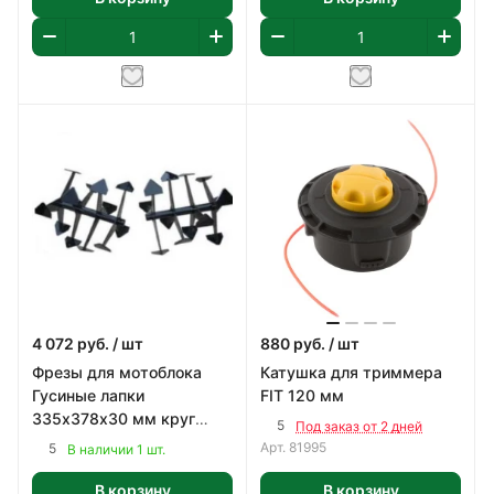
4 072
руб.
/ шт
880
руб.
/ шт
Фрезы для мотоблока
Катушка для триммера
Гусиные лапки
FIT 120 мм
335х378х30 мм круг
5
Под заказ от 2 дней
(2шт)
Арт.
81995
5
В наличии 1 шт.
В корзину
В корзину