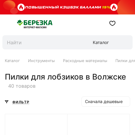
ПОВЫШЕННЫЙ КЭШБЭК БАЛЛАМИ
15%
Каталог
Каталог
Инструменты
Расходные материалы
Пилки дл
Пилки для лобзиков в Волжске
40 товаров
Сначала дешевые
ФИЛЬТР