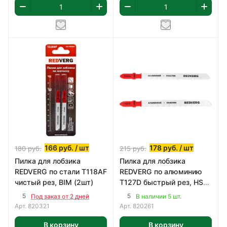
166
руб.
/ шт
178
руб.
/ шт
180
руб.
215
руб.
Пилка для лобзика
Пилка для лобзика
REDVERG по стали T118AF
REDVERG по алюминию
чистый рез, BIM (2шт)
T127D быстрый рез, HSS
(2шт)
5
5
Под заказ от 2 дней
В наличии 5 шт.
Арт.
820321
Арт.
820261
В корзину
В корзину