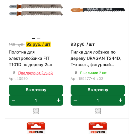
92
руб.
/ шт
93
руб.
/ шт
155
руб.
Полотна для
Пилка для лобзика по
электролобзика FIT
дереву URAGAN T244D,
T101D по дереву 2шт
T-хвост., фигурный
резHCS (2шт)
5
5
Под заказ от 2 дней
В наличии 2 шт.
Арт.
40950
Арт.
159477-4_z02
В корзину
В корзину