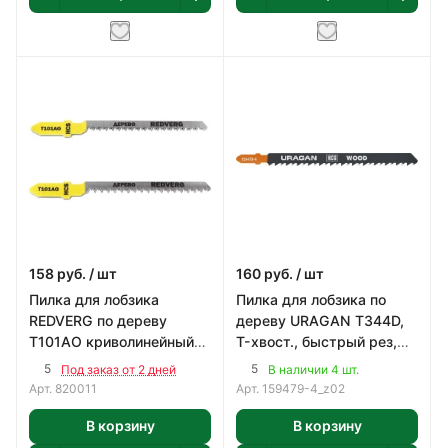
158
руб.
/ шт
160
руб.
/ шт
Пилка для лобзика
Пилка для лобзика по
REDVERG по дереву
дереву URAGAN T344D,
T101AO криволинейный
T-хвост., быстрый рез,
рез, HCS (2шт)
HCS (2шт)
5
5
Под заказ от 2 дней
В наличии 4 шт.
Арт.
820011
Арт.
159479-4_z02
В корзину
В корзину