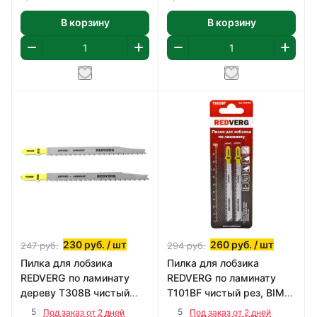
В корзину
В корзину
230
руб.
/ шт
260
руб.
/ шт
247
руб.
294
руб.
Пилка для лобзика
Пилка для лобзика
REDVERG по ламинату
REDVERG по ламинату
дереву Т308B чистый
T101BF чистый рез, BIM
рез, HCS (2шт)
(2шт)
5
5
Под заказ от 2 дней
Под заказ от 2 дней