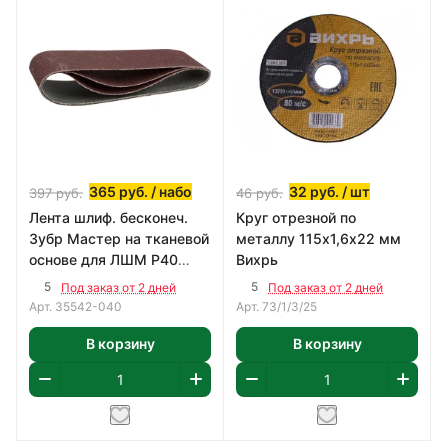
365
руб.
/ набо
32
руб.
/ шт
397
руб.
46
руб.
Лента шлиф. бесконеч.
Круг отрезной по
Зубр Мастер на тканевой
металлу 115х1,6х22 мм
основе для ЛШМ P40
Вихрь
75х533мм 3шт
5
5
Под заказ от 2 дней
Под заказ от 2 дней
Арт.
35542-040
Арт.
73/1/3/25
В корзину
В корзину