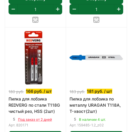
166
руб.
/ шт
181
руб.
/ шт
180
руб.
183
руб.
Пилка для лобзика
Пилка для лобзика по
REDVERG по стали T118G
металлу URAGAN T118A,
чистый рез, HSS (2шт)
T-хвост(2шт)
5
5
Под заказ от 2 дней
В наличии 4 шт.
Арт.
820171
Арт.
159485-1.2_z02