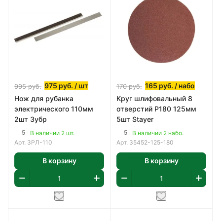
975
руб.
/ шт
165
руб.
/ набо
995
руб.
170
руб.
Нож для рубанка
Круг шлифовальный 8
электрического 110мм
отверстий Р180 125мм
2шт Зубр
5шт Stayer
5
5
В наличии 2 шт.
В наличии 2 набо.
Арт.
ЗРЛ-110
Арт.
35452-125-180
В корзину
В корзину