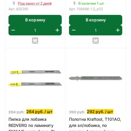
(2шт)
5
5
Под заказ от 2 дней
В наличии 1 шт.
Арт.
820361
Арт.
159486-1.2_z02
В корзину
В корзину
264
руб.
/ шт
292
руб.
/ шт
284
руб.
390
руб.
Пилка для лобзика
Полотна Kraftool, T101AO,
REDVERG по ламинату
для эл/лобзика, по