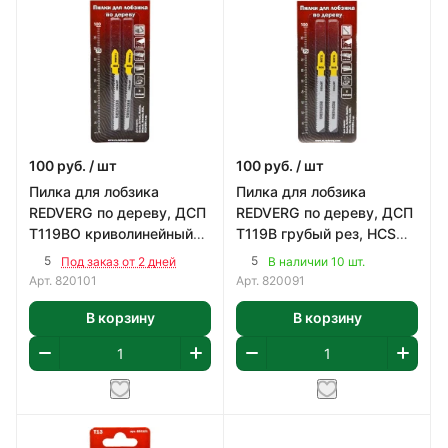
100
руб.
/ шт
100
руб.
/ шт
Пилка для лобзика
Пилка для лобзика
REDVERG по дереву, ДСП
REDVERG по дереву, ДСП
T119BO криволинейный
T119B грубый рез, HCS
рез, HCS (2шт)
(2шт)
5
5
Под заказ от 2 дней
В наличии 10 шт.
Арт.
820101
Арт.
820091
В корзину
В корзину