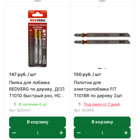
147
руб.
/ шт
150
руб.
/ шт
Пилка для лобзика
Полотна для
REDVERG по дереву, ДСП
электролобзика FIT
T101D быстрый рез, HCS
T101BR по дереву 2шт
(2шт)
5
5
В наличии 4 шт.
Под заказ от 2 дней
Арт.
820041
Арт.
40949
В корзину
В корзину