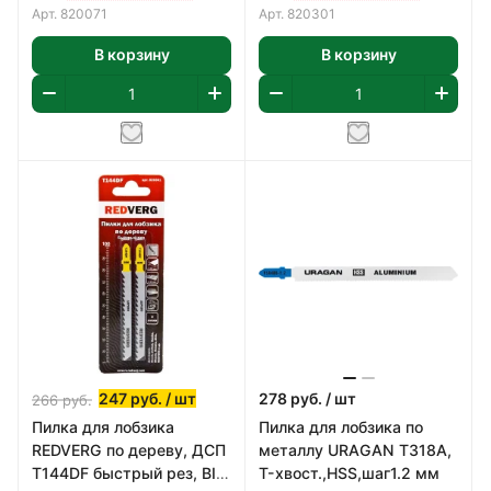
Арт.
820071
Арт.
820301
В корзину
В корзину
247
руб.
/ шт
278
руб.
/ шт
266
руб.
Пилка для лобзика
Пилка для лобзика по
REDVERG по дереву, ДСП
металлу URAGAN T318A,
T144DF быстрый рез, BIM
T-хвост.,HSS,шаг1.2 мм