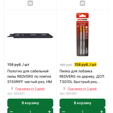
156
руб.
/ шт
158
руб.
/ шт
180
руб.
Полотно для сабельной
Пилка для лобзика
пилы REDVERG по плитке
REDVERG по дереву, ДСП
S150RIFF чистый рез, HM
T301DL быстрый рез,
HCS (2шт)
5
5
Под заказ от 2 дней
Под заказ от 2 дней
Арт.
820531
Арт.
820061
В корзину
В корзину