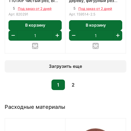
T101AIF чистый рез, BIM
дереву, фигурный рез
(2шт)
2шт
5
5
Под заказ от 2 дней
Под заказ от 2 дней
Арт.
820291
Арт.
159514-2.5
В корзину
В корзину
Загрузить еще
1
2
Расходные материалы