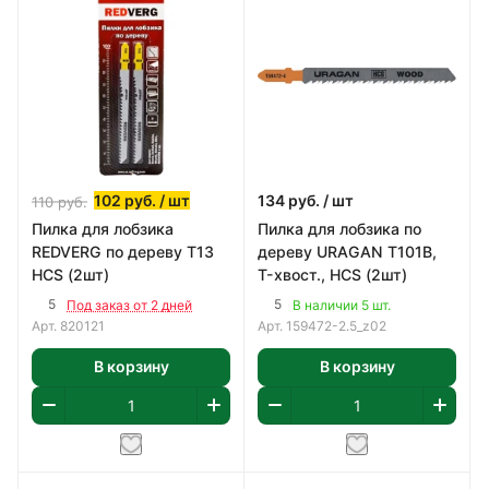
102
руб.
/ шт
134
руб.
/ шт
110
руб.
Пилка для лобзика
Пилка для лобзика по
REDVERG по дереву T13
дереву URAGAN T101B,
HCS (2шт)
T-хвост., HCS (2шт)
5
5
Под заказ от 2 дней
В наличии 5 шт.
Арт.
820121
Арт.
159472-2.5_z02
В корзину
В корзину