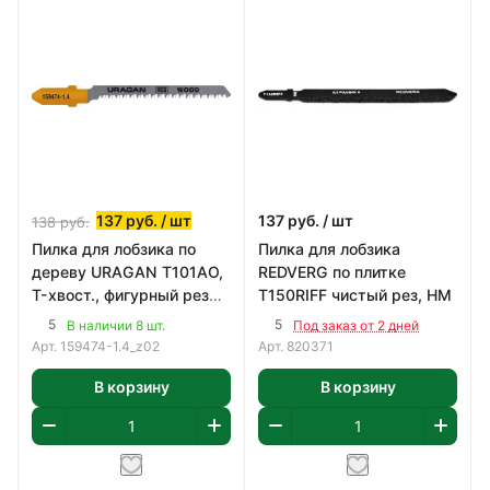
137
руб.
/ шт
137
руб.
/ шт
138
руб.
Пилка для лобзика по
Пилка для лобзика
дереву URAGAN T101AO,
REDVERG по плитке
T-хвост., фигурный рез
T150RIFF чистый рез, HM
(2шт)
5
5
В наличии 8 шт.
Под заказ от 2 дней
Арт.
159474-1.4_z02
Арт.
820371
В корзину
В корзину