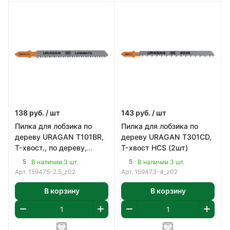
138
руб.
/ шт
143
руб.
/ шт
Пилка для лобзика по
Пилка для лобзика по
дереву URAGAN T101BR,
дереву URAGAN T301CD,
T-хвост., по дереву,
T-хвост HCS (2шт)
HCS(2шт)
5
5
В наличии 3 шт.
В наличии 3 шт.
Арт.
159475-2.5_z02
Арт.
159473-4_z02
В корзину
В корзину