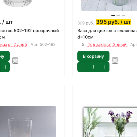
.
/ шт
395
руб.
/ шт
899
руб.
цветов 502-192 прозрачный
Ваза для цветов стеклянна
см
d=10см
аказ от 2 дней
Арт.
502-192
5
Под заказ от 2 дней
Ар
ну
В корзину