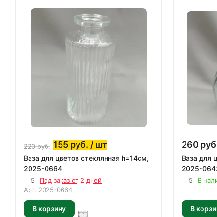
155
руб.
/ шт
260
руб
220
руб.
Ваза для цветов стеклянная h=14см,
Ваза для 
2025-0664
2025-064
5
Под заказ от 2 дней
5
В нал
Арт.
2025-0664
В корзину
В корзи