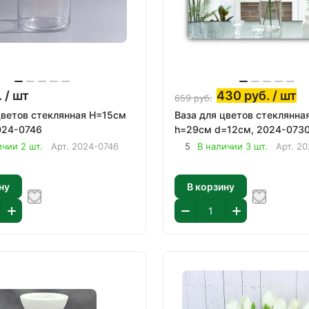
.
/ шт
430
руб.
/ шт
659
руб.
цветов стеклянная H=15см
Ваза для цветов стеклянна
024-0746
h=29см d=12см, 2024-073
ичии 2 шт.
Арт.
2024-0746
5
В наличии 3 шт.
Арт.
20
ну
В корзину