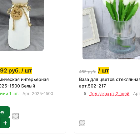
392
руб.
/ шт
/ шт
485
руб.
мическая интерьерная
Ваза для цветов стеклянная
025-1500 Белый
арт.502-217
чии 1 шт.
Арт.
2025-1500
5
Под заказ от 2 дней
Ар
ну