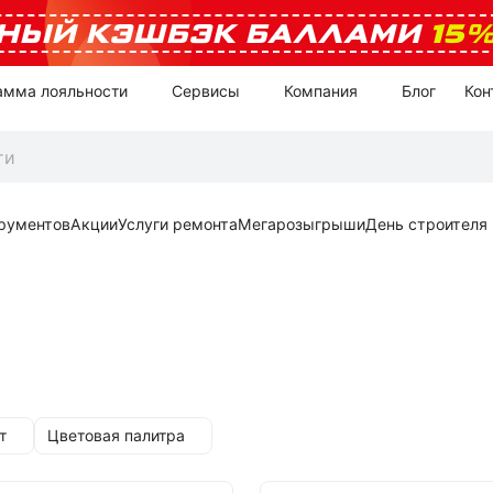
НЫЙ КЭШБЭК БАЛЛАМИ
15
амма лояльности
Сервисы
Компания
Блог
Кон
рументов
Акции
Услуги ремонта
Мегарозыгрыши
День строителя
т
Цветовая палитра