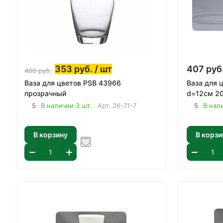
353
руб.
/ шт
407
руб
400
руб.
Ваза для цветов PSB 43966
Ваза для 
прозрачный
d=12см 2
5
В наличии 3 шт.
Арт.
26-71-7
5
В нал
В корзину
В корзи