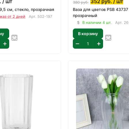
.
/ шт
352
руб.
/ шт
380
руб.
9,5 см, стекло, прозрачная
Ваза для цветов PSB 43737
прозрачный
аказ от 2 дней
Арт.
502-197
5
В наличии 4 шт.
Арт.
26
ну
В корзину