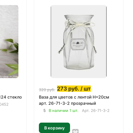
273
руб.
/ шт
320
руб.
24 стекло
Ваза для цветов с лентой H=20см
арт. 26-71-3-2 прозрачный
0452
5
В наличии 1 шт.
Арт.
26-71-3-2
В корзину