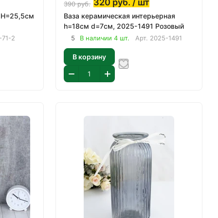
320
руб.
/ шт
390
руб.
 Н=25,5см
Ваза керамическая интерьерная
h=18см d=7см, 2025-1491 Розовый
-71-2
5
В наличии 4 шт.
Арт.
2025-1491
В корзину