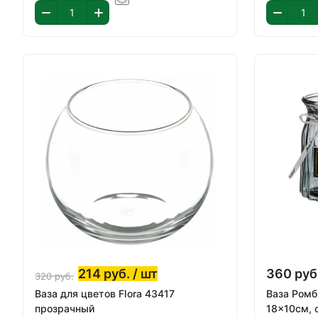
214
руб.
/ шт
360
руб
320
руб.
Ваза для цветов Flora 43417
Ваза Ромб
прозрачный
18x10см, 