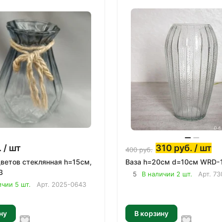
.
/ шт
310
руб.
/ шт
400
руб.
цветов стеклянная h=15см,
Ваза h=20см d=10см WRD-1
3
5
В наличии 2 шт.
Арт.
73
ичии 5 шт.
Арт.
2025-0643
ну
В корзину