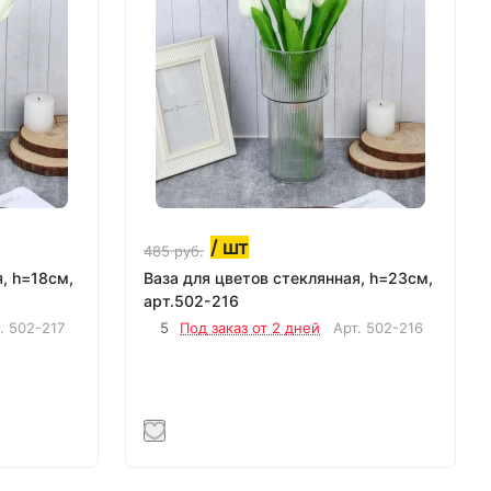
/ шт
485
руб.
, h=18см,
Ваза для цветов стеклянная, h=23см,
арт.502-216
т.
502-217
5
Под заказ от 2 дней
Арт.
502-216