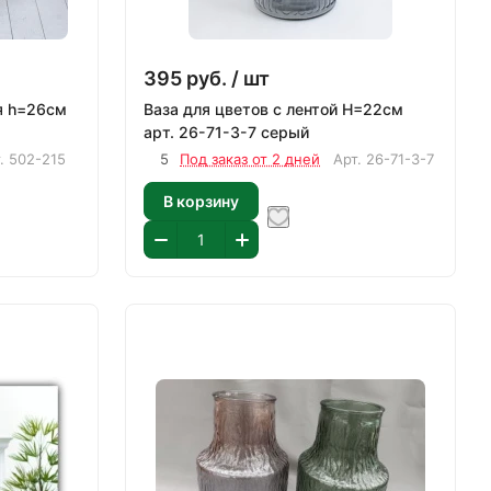
395
руб.
/ шт
я h=26см
Ваза для цветов с лентой H=22см
арт. 26-71-3-7 серый
т.
502-215
5
Под заказ от 2 дней
Арт.
26-71-3-7
В корзину