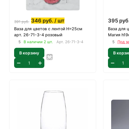
346
руб.
/ шт
395
руб
391
руб.
Ваза для цветов с лентой H=25см
Ваза для 
арт. 26-71-3-4 розовый
Магия h19
5
В наличии 2 шт.
Арт.
26-71-3-4
5
Под з
В корзину
В корзи