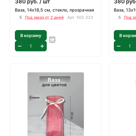
380
руб.
/ шт
380
руб
Ваза, 14х18,5 см, стекло, прозрачная
Ваза, 13х1
5
Под заказ от 2 дней
Арт.
502-223
5
Под з
В корзину
В корзи