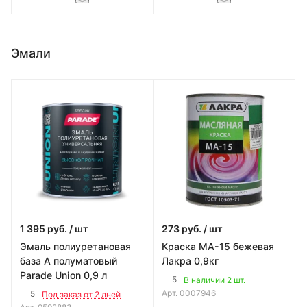
Эмали
1 395
руб.
/ шт
273
руб.
/ шт
Эмаль полиуретановая
Краска МА-15 бежевая
база А полуматовый
Лакра 0,9кг
Parade Union 0,9 л
5
В наличии 2 шт.
Арт.
0007946
5
Под заказ от 2 дней