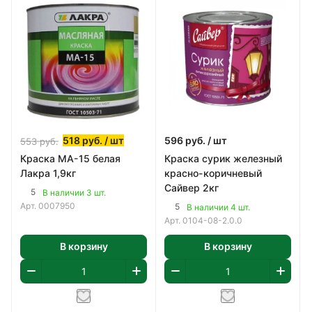
518
руб.
/ шт
596
руб.
/ шт
553
руб.
Краска МА-15 белая
Краска сурик железный
Лакра 1,9кг
красно-коричневый
Сайвер 2кг
5
В наличии 3 шт.
Арт.
0007950
5
В наличии 4 шт.
Арт.
0104-08-2.0.0
В корзину
В корзину