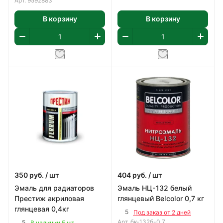
Арт.
9592883
В корзину
В корзину
350
руб.
/ шт
404
руб.
/ шт
Эмаль для радиаторов
Эмаль НЦ-132 белый
Престиж акриловая
глянцевый Belcolor 0,7 кг
глянцевая 0,4кг
5
Под заказ от 2 дней
Арт.
бк-132б-0.7
5
В наличии 5 шт.