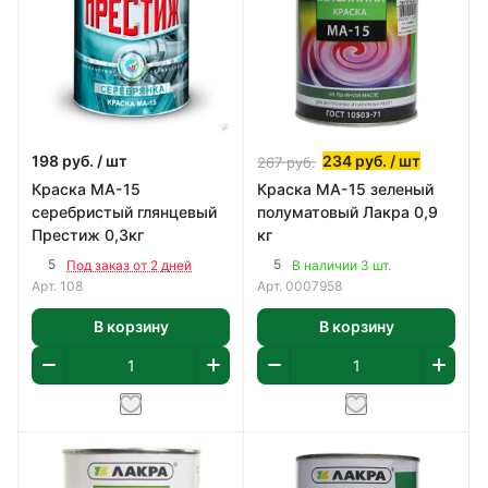
198
руб.
/ шт
234
руб.
/ шт
267
руб.
Краска МА-15
Краска МА-15 зеленый
серебристый глянцевый
полуматовый Лакра 0,9
Престиж 0,3кг
кг
5
5
Под заказ от 2 дней
В наличии 3 шт.
Арт.
108
Арт.
0007958
В корзину
В корзину