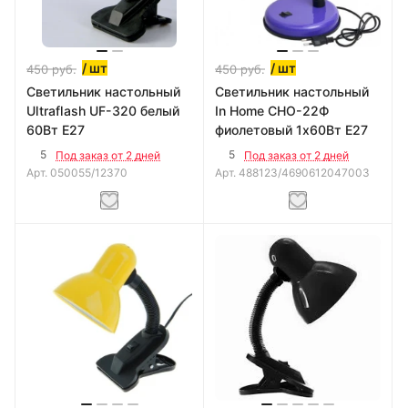
/ шт
/ шт
450
руб.
450
руб.
Светильник настольный
Светильник настольный
Ultraflash UF-320 белый
In Home CHO-22Ф
60Вт E27
фиолетовый 1х60Вт E27
5
5
Под заказ от 2 дней
Под заказ от 2 дней
Арт.
050055/12370
Арт.
488123/4690612047003