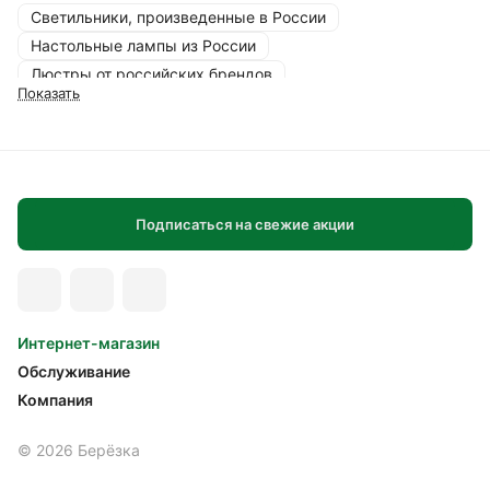
Светильники, произведенные в России
Настольные лампы из России
Люстры от российских брендов
Показать
Светодиодные лампы, произведенные в России
Светильники Luce для спальни
Люстры Luce с хрустальными элементами
Потолочные светильники Luce для гостиной
Настольные лампы Luce с декоративным дизайном
Подписаться на свежие акции
Светодиодная лампа для спальни
Настольная лампа с сенсорным выключателем
Лампа с регулировкой яркости
Лампа в стиле модерн для офиса
Интернет-магазин
Дизайнерская лампа с плафоном
Обслуживание
Лампа для чтения с диммером
Компания
Белая лампа для гостиной
Лампа с тканевым абажуром
© 2026 Берёзка
Лампа в стиле лофт для спальни