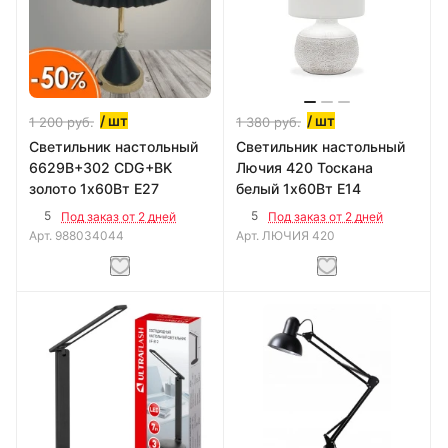
/ шт
/ шт
1 200
руб.
1 380
руб.
Светильник настольный
Светильник настольный
6629B+302 CDG+BK
Лючия 420 Тоскана
золото 1х60Вт E27
белый 1х60Вт E14
5
5
Под заказ от 2 дней
Под заказ от 2 дней
Арт.
988034044
Арт.
ЛЮЧИЯ 420