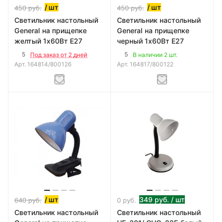
/ шт
/ шт
450
руб.
450
руб.
Светильник настольный
Светильник настольный
General на прищепке
General на прищепке
желтый 1х60Вт E27
черный 1х60Вт E27
5
5
Под заказ от 2 дней
В наличии 2 шт.
Арт.
164814/800126
Арт.
164817/800122
/ шт
349
руб.
/ шт
640
руб.
0
руб.
Светильник настольный
Светильник настольный