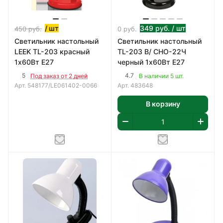
/ шт
349
руб.
/ шт
450
руб.
0
руб.
Светильник настольный
Светильник настольный
LEEK TL-203 красный
TL-203 B/ СHО-22Ч
1х60Вт E27
черный 1х60Вт E27
5
4.7
Под заказ от 2 дней
В наличии 5 шт.
Арт.
548177/LE061402-0066
Арт.
483648
В корзину