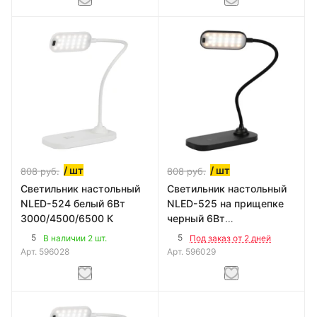
/ шт
/ шт
808
руб.
808
руб.
Светильник настольный
Светильник настольный
NLED-524 белый 6Вт
NLED-525 на прищепке
3000/4500/6500 К
черный 6Вт
3000/4500/6500 К
5
5
В наличии 2 шт.
Под заказ от 2 дней
Арт.
596028
Арт.
596029