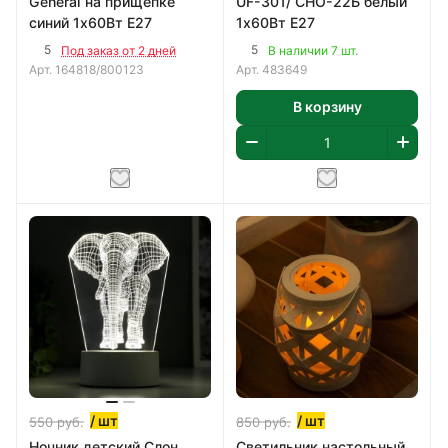
General на прищепке
UF-301/ CHO-22Б белый
синий 1х60Вт E27
1х60Вт E27
5
5
Под заказ от 2 дней
В наличии 7 шт.
Арт.
164818/800123
Арт.
483649
В корзину
/ шт
/ шт
550
руб.
850
руб.
Ночник детский Слон
Светильник настольный