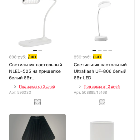
/ шт
/ шт
808
руб.
850
руб.
Светильник настольный
Светильник настольный
NLED-525 на прищепке
Ultraflash UF-806 белый
белый 6Вт
6Вт LED
3000/4500/6500 К
5
5
Под заказ от 2 дней
Под заказ от 2 дней
Арт.
596030
Арт.
508885/15168