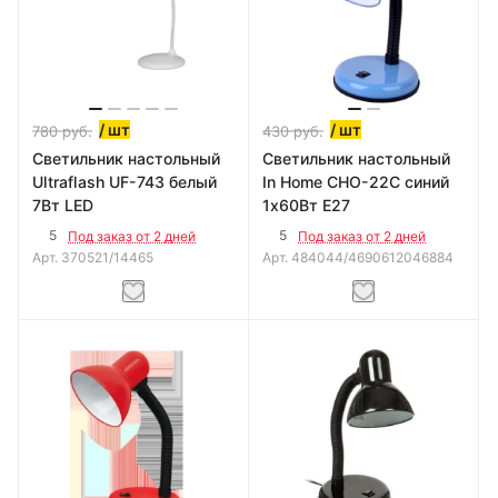
/ шт
/ шт
780
руб.
430
руб.
Светильник настольный
Светильник настольный
Ultraflash UF-743 белый
In Home CHO-22С синий
7Вт LED
1х60Вт E27
5
5
Под заказ от 2 дней
Под заказ от 2 дней
Арт.
370521/14465
Арт.
484044/4690612046884