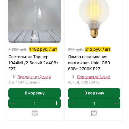
1 192
руб.
/ шт
212
руб.
/ шт
2 700
руб.
373
руб.
Светильник Торшер
Лампа накаливания
1044ML/2 Белый 2x40Вт
винтажная Uniel G80
E27
60Вт 2700К Е27
5
5
Под заказ от 2 дней
Под заказ от 2 дней
Арт.
1044/2 Белый
Арт.
UL-00000478
В корзину
В корзину