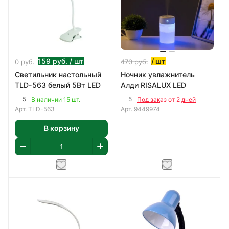
159
руб.
/ шт
/ шт
0
руб.
470
руб.
Светильник настольный
Ночник увлажнитель
TLD-563 белый 5Вт LED
Алди RISALUX LED
5
5
В наличии 15 шт.
Под заказ от 2 дней
Арт.
TLD-563
Арт.
9449974
В корзину