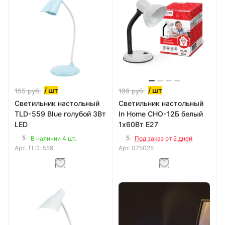
/ шт
/ шт
155
руб.
199
руб.
Светильник настольный
Светильник настольный
TLD-559 Blue голубой 3Вт
In Home CHO-12Б белый
LED
1х60Вт E27
5
5
В наличии 4 шт.
Под заказ от 2 дней
Арт.
TLD-559
Арт.
075025