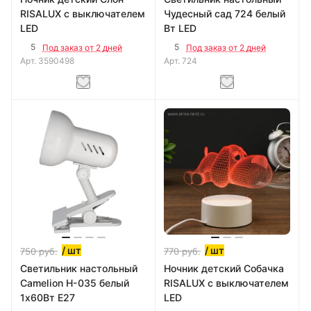
RISALUX с выключателем
Чудесный сад 724 белый
LED
Вт LED
5
5
Под заказ от 2 дней
Под заказ от 2 дней
Арт.
3590498
Арт.
724
/ шт
/ шт
750
руб.
770
руб.
Светильник настольный
Ночник детский Собачка
Camelion H-035 белый
RISALUX с выключателем
1х60Вт E27
LED