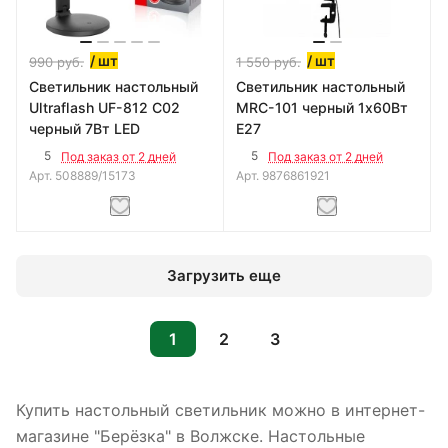
/ шт
/ шт
990
руб.
1 550
руб.
Светильник настольный
Светильник настольный
Ultraflash UF-812 С02
MRC-101 черный 1х60Вт
черный 7Вт LED
E27
5
5
Под заказ от 2 дней
Под заказ от 2 дней
Арт.
508889/15173
Арт.
9876861921
Загрузить еще
1
2
3
Купить настольный светильник можно в интернет-
магазине "Берёзка" в Волжске. Настольные