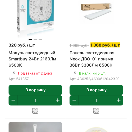
320
руб.
/ шт
1 068
руб.
/ шт
1 069
руб.
Модуль светодиодный
Панель светодиодная
Smartbuy 24Вт 2160Лм
Neox ДВО-01 призма
6500К
36Вт 3300Лм 6500К
5
5
Под заказ от 2 дней
В наличии 5 шт.
Арт.
541357
Арт.
436252/4690612042329
В корзину
В корзину