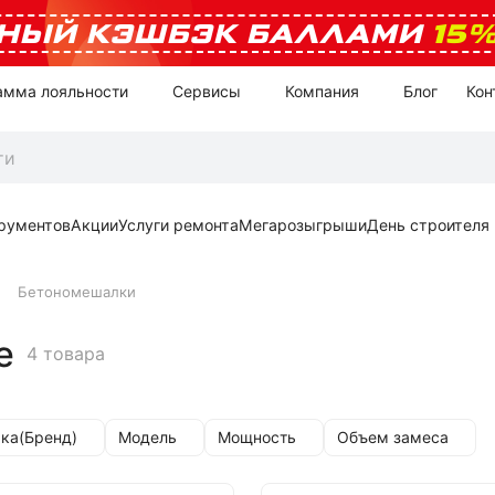
НЫЙ КЭШБЭК БАЛЛАМИ
15
амма лояльности
Сервисы
Компания
Блог
Кон
рументов
Акции
Услуги ремонта
Мегарозыгрыши
День строителя
Бетономешалки
е
4 товара
ка(Бренд)
Модель
Мощность
Объем замеса