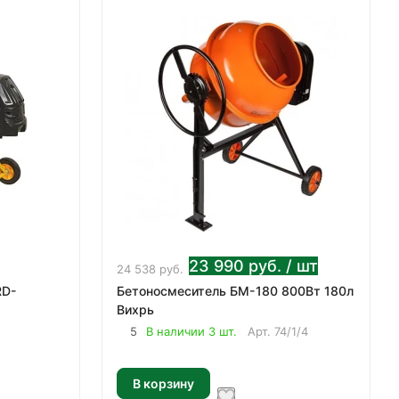
23 990
руб.
/ шт
24 538
руб.
RD-
Бетоносмеситель БМ-180 800Вт 180л
Вихрь
5
В наличии 3 шт.
Арт.
74/1/4
В корзину