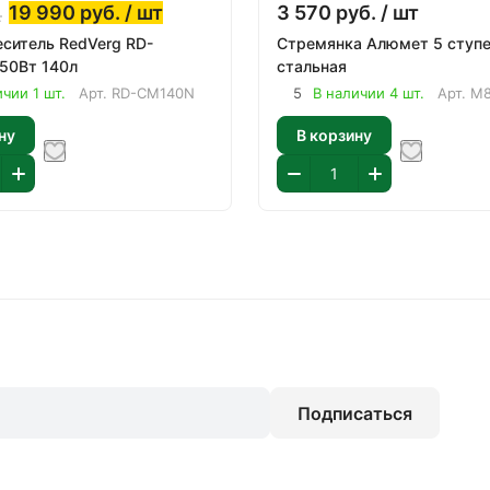
19 990
руб.
/ шт
3 570
руб.
/ шт
.
ситель RedVerg RD-
Стремянка Алюмет 5 ступ
50Вт 140л
стальная
чии 1 шт.
Арт.
RD-CM140N
5
В наличии 4 шт.
Арт.
М8
ну
В корзину
Подписаться