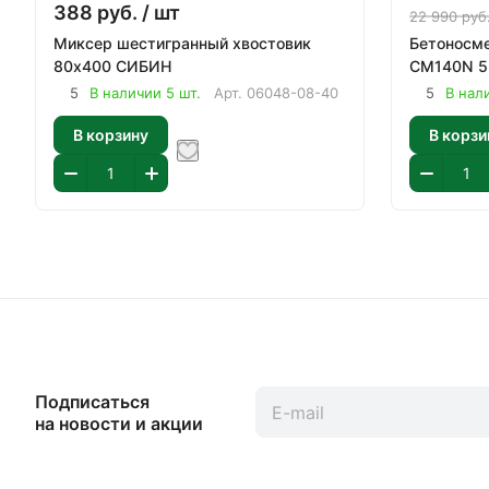
388
руб.
/ шт
22 990
руб
Миксер шестигранный хвостовик
Бетоносме
80х400 СИБИН
CM140N 5
5
В наличии 5 шт.
Арт.
06048-08-40
5
В нали
В корзину
В корзи
Подписаться
на новости и акции