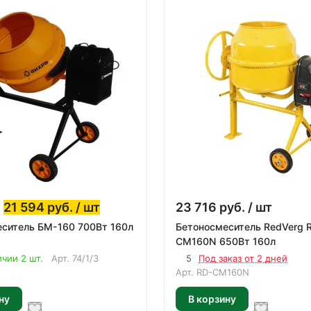
21 594
руб.
/ шт
23 716
руб.
/ шт
ситель БМ-160 700Вт 160л
Бетоносмеситель RedVerg 
CM160N 650Вт 160л
ичии 2 шт.
Арт.
74/1/3
5
Под заказ от 2 дней
Арт.
RD-CM160N
ну
В корзину