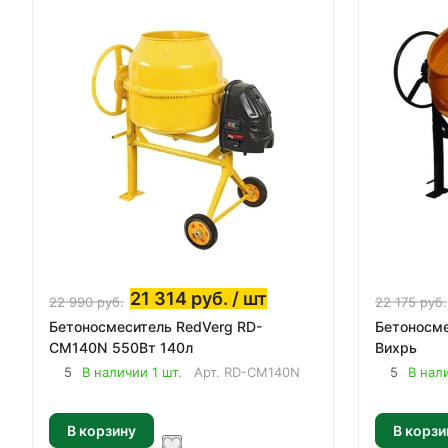
21 314
руб.
/ шт
22 990
руб.
22 175
руб.
Бетоносмеситель RedVerg RD-
Бетоносме
CM140N 550Вт 140л
Вихрь
5
В наличии 1 шт.
Арт.
RD-CM140N
5
В нал
В корзину
В корзи