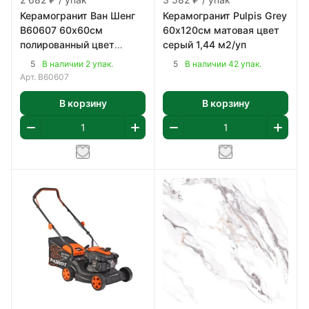
Керамогранит Ван Шенг
Керамогранит Pulpis Grey
В60607 60х60см
60х120см матовая цвет
полированный цвет
серый 1,44 м2/уп
бежево-коричневый 1,8
5
5
В наличии 2 упак.
В наличии 42 упак.
м2/уп
Арт.
В60607
В корзину
В корзину