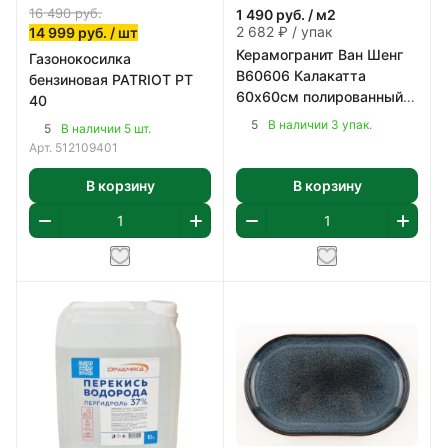
16 490
руб.
1 490
руб.
/ м2
2 682 ₽ / упак
14 999
руб.
/ шт
Керамогранит Ван Шенг
Газонокосилка
В60606 Калакатта
бензиновая PATRIOT PT
60х60см полированный
40
цвет бело-серый 1,8 м2/
5
В наличии 3 упак.
5
В наличии 5 шт.
уп
Арт.
512109401
В корзину
В корзину