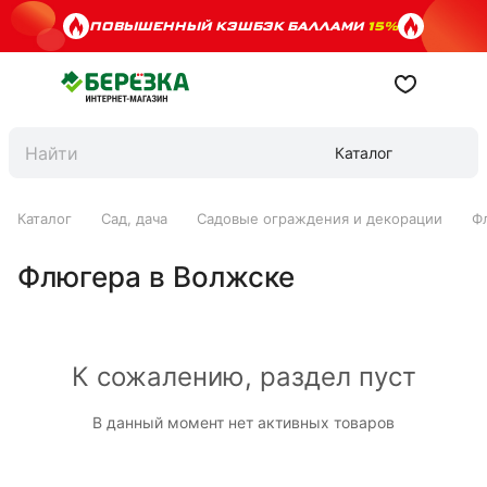
ПОВЫШЕННЫЙ КЭШБЭК БАЛЛАМИ
15%
Каталог
Каталог
Сад, дача
Садовые ограждения и декорации
Ф
Флюгера в Волжске
К сожалению, раздел пуст
В данный момент нет активных товаров