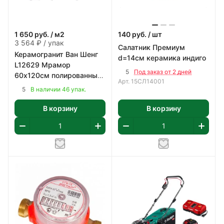
1 650
руб.
/ м2
140
руб.
/ шт
3 564 ₽ / упак
Салатник Премиум
Керамогранит Ван Шенг
d=14см керамика индиго
L12629 Мрамор
5
Под заказ от 2 дней
60х120см полированный
Арт.
15СЛ14001
цвет белый с коричнево-
5
В наличии 46 упак.
серым 2,16 м2/уп
В корзину
В корзину