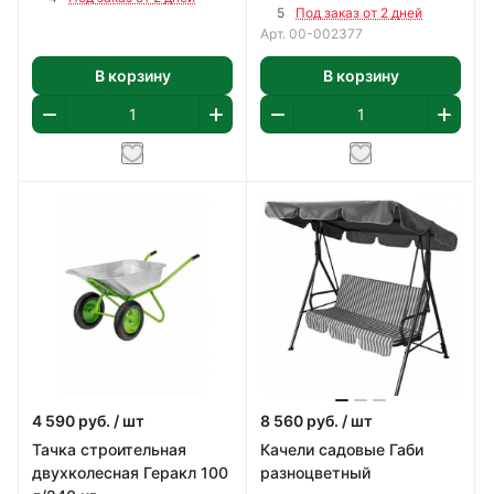
1,65 м2/уп
5
Под заказ от 2 дней
Арт.
00-002377
В корзину
В корзину
4 590
руб.
/ шт
8 560
руб.
/ шт
Тачка строительная
Качели садовые Габи
двухколесная Геракл 100
разноцветный