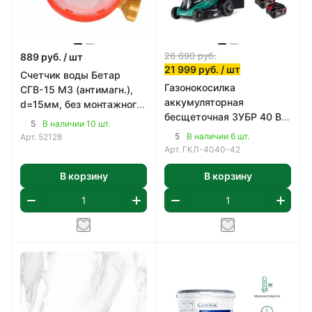
26 690
руб.
889
руб.
/ шт
21 999
руб.
/ шт
Счетчик воды Бетар
Газонокосилка
СГВ-15 МЗ (антимагн.),
аккумуляторная
d=15мм, без монтажного
бесщеточная ЗУБР 40 В
комплекта
5
В наличии 10 шт.
(2x20В), 400 мм
5
В наличии 6 шт.
Арт.
52128
Арт.
ГКЛ-4040-42
В корзину
В корзину