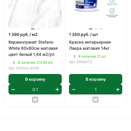
1 390
руб.
/ м2
1 350
руб.
/ шт
Керамогранит Stefano
Краска интерьерная
White 60х60см матовая
Лакра матовая 14кг
цвет белый 1,44 м2/уп
5
В наличии 21 шт.
Арт.
8306473
5
В наличии 219.96 м2.
Арт.
Stefano white
В корзину
В корзину