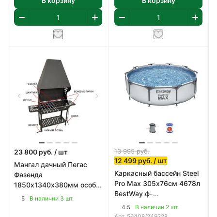
В корзину
В корзину
13 995
руб.
23 800
руб.
/ шт
12 499
руб.
/ шт
Мангал дачный Пегас
Каркасный бассейн Steel
Фазенда
Pro Max 305х76см 4678л
1850х1340х380мм особо
BestWay ф-
прочная котловая сталь
5
В наличии 3 шт.
насос,картридж 58093
(09Г2С) 2мм
4.5
В наличии 2 шт.
арт 56408
Арт.
56408/249228