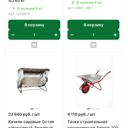
л/240 кг
5
В наличии 4 шт.
Арт.
с886, с887
5
В наличии 9 шт.
Арт.
1249475
В корзину
В корзину
22 640
руб.
/ шт
4 110
руб.
/ шт
Качели садовые Остия
Тачка строительная
коричневый, бежевый
одноколесная Атлант 100