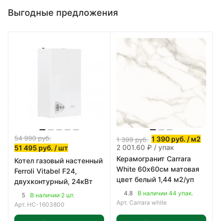
Выгодные предложения
54 990
руб.
1 390
руб.
/ м2
1 399
руб.
2 001.60 ₽ / упак
51 495
руб.
/ шт
Керамогранит Carrara
Котел газовый настенный
White 60х60см матовая
Ferroli Vitabel F24,
цвет белый 1,44 м2/уп
двухконтурный, 24кВт
4.8
В наличии 44 упак.
5
В наличии 2 шт.
Арт.
Carrara white
Арт.
НС-1603800