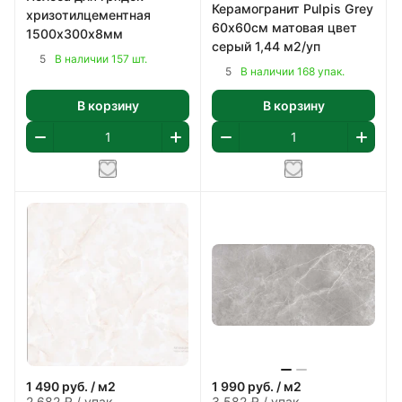
Керамогранит Pulpis Grey
хризотилцементная
60х60см матовая цвет
1500х300х8мм
серый 1,44 м2/уп
5
В наличии 157 шт.
5
В наличии 168 упак.
В корзину
В корзину
1 490
руб.
/ м2
1 990
руб.
/ м2
2 682 ₽ / упак
3 582 ₽ / упак