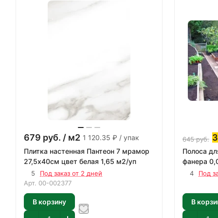
679
руб.
/ м2
1 120.35 ₽ / упак
645
руб.
Плитка настенная Пантеон 7 мрамор
Полоса дл
27,5х40см цвет белая 1,65 м2/уп
фанера 0
5
Под заказ от 2 дней
4
Под з
Арт.
00-002377
В корзину
В корзи