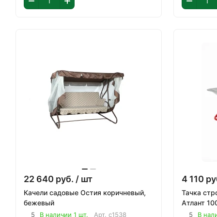
22 640
руб.
/ шт
4 110
ру
Качели садовые Остия коричневый,
Тачка стр
бежевый
Атлант 10
5
В наличии 1 шт.
Арт.
с1538
5
В нал