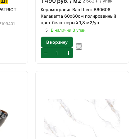
 шт
1 490
руб.
/ м2
2 682 ₽ / упак
PATRIOT
Керамогранит Ван Шенг В60606
Калакатта 60х60см полированный
цвет бело-серый 1,8 м2/уп
2109401
5
В наличии 3 упак.
В корзину