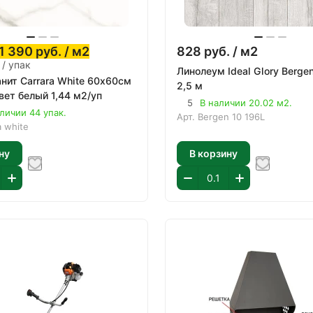
1 390
руб.
/ м2
828
руб.
/ м2
 / упак
Линолеум Ideal Glory Berge
нит Carrara White 60х60см
2,5 м
вет белый 1,44 м2/уп
5
В наличии 20.02 м2.
личии 44 упак.
Арт.
Bergen 10 196L
a white
ну
В корзину