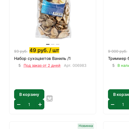
49
руб.
/ шт
93
руб.
9 000
руб.
Набор сухоцветов Ваниль /1
Триммер б
5
Под заказ от 2 дней
Арт.
006983
5
В нал
В корзину
В корзи
Новинка