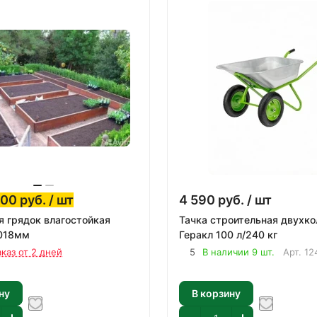
300
руб.
/ шт
4 590
руб.
/ шт
я грядок влагостойкая
Тачка строительная двухко
,018мм
Геракл 100 л/240 кг
аказ от 2 дней
5
В наличии 9 шт.
Арт.
12
ну
В корзину