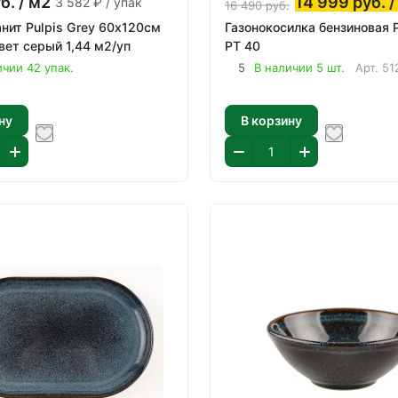
б.
/ м2
14 999
руб.
/
3 582 ₽ / упак
16 490
руб.
нит Pulpis Grey 60х120см
Газонокосилка бензиновая 
вет серый 1,44 м2/уп
PT 40
ичии 42 упак.
5
В наличии 5 шт.
Арт.
51
ну
В корзину