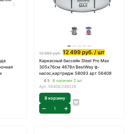
12 499
руб.
/ шт
13 995
руб.
нда
Каркасный бассейн Steel Pro Max
рочная
305х76см 4678л BestWay ф-
м
насос,картридж 58093 арт 56408
4.5
В наличии 2 шт.
Арт.
56408/249228
В корзину