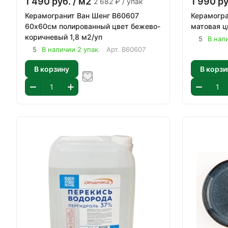
1 490
руб.
/ м2
1 990
ру
2 682 ₽ / упак
Керамогранит Ван Шенг В60607
Керамогра
60х60см полированный цвет бежево-
матовая ц
коричневый 1,8 м2/уп
5
В нал
5
В наличии 2 упак.
Арт.
В60607
В корзину
В корзи