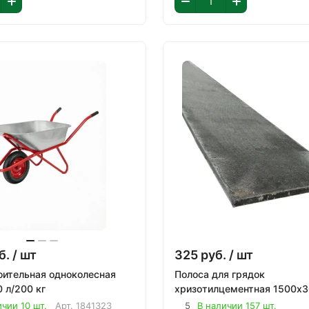
б.
/ шт
325
руб.
/ шт
оительная одноколесная
Полоса для грядок
0 л/200 кг
хризотилцементная 1500х
ичии 10 шт.
Арт.
1841323
5
В наличии 157 шт.