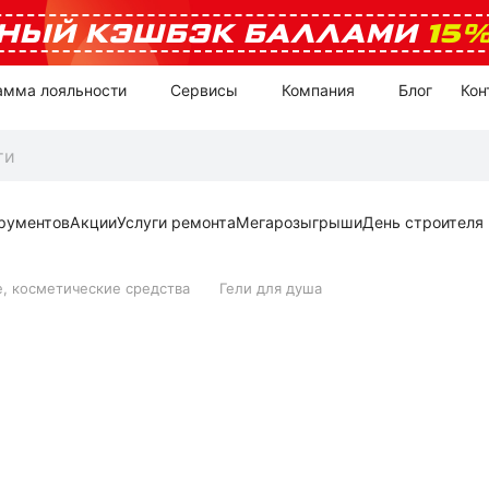
НЫЙ КЭШБЭК БАЛЛАМИ
15
амма лояльности
Сервисы
Компания
Блог
Кон
рументов
Акции
Услуги ремонта
Мегарозыгрыши
День строителя
е, косметические средства
Гели для душа