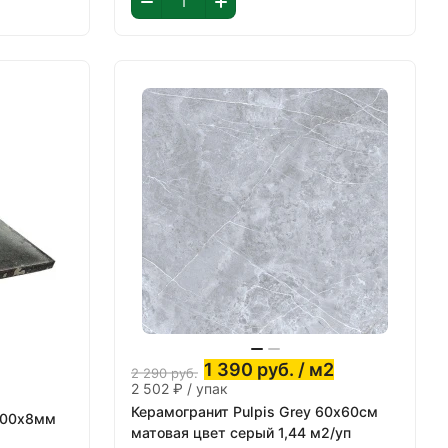
1 390
руб.
/ м2
2 290
руб.
2 502 ₽ / упак
Керамогранит Pulpis Grey 60х60см
300х8мм
матовая цвет серый 1,44 м2/уп