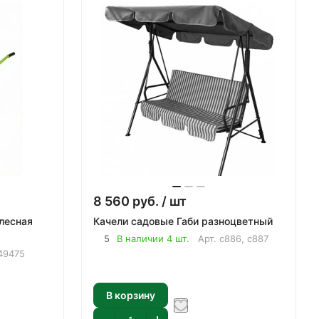
8 560
руб.
/ шт
лесная
Качели садовые Габи разноцветный
5
В наличии 4 шт.
Арт.
с886, с887
49475
В корзину