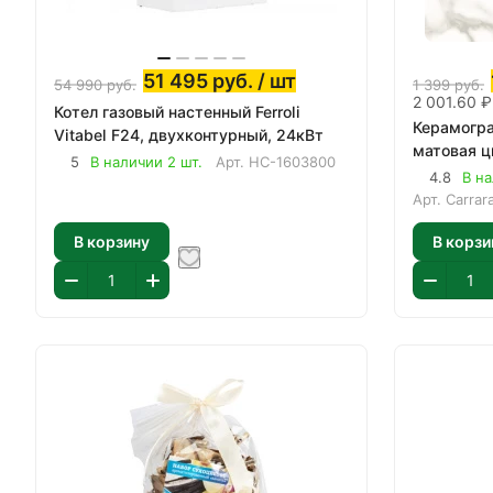
51 495
руб.
/ шт
54 990
руб.
1 399
руб.
2 001.60 ₽
Котел газовый настенный Ferroli
Керамогра
Vitabel F24, двухконтурный, 24кВт
матовая ц
5
В наличии 2 шт.
Арт.
НС-1603800
4.8
В на
Арт.
Carrar
В корзину
В корзи