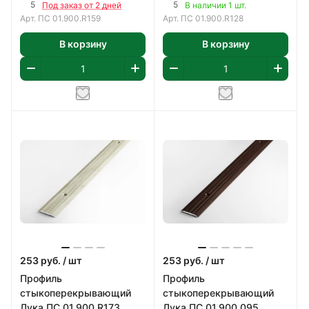
900х25 мм
900х25 мм
5
5
Под заказ от 2 дней
В наличии 1 шт.
Арт.
ПС 01.900.R159
Арт.
ПС 01.900.R128
В корзину
В корзину
253
руб.
/ шт
253
руб.
/ шт
Профиль
Профиль
стыкоперекрывающий
стыкоперекрывающий
Лука ПС 01.900.R173
Лука ПС 01.900.095