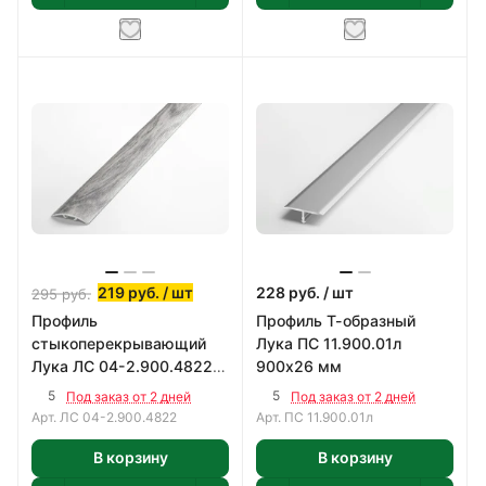
219
руб.
/ шт
228
руб.
/ шт
295
руб.
Профиль
Профиль Т-образный
стыкоперекрывающий
Лука ПС 11.900.01л
Лука ЛС 04-2.900.4822
900х26 мм
900х30 мм
5
5
Под заказ от 2 дней
Под заказ от 2 дней
Арт.
ЛС 04-2.900.4822
Арт.
ПС 11.900.01л
В корзину
В корзину