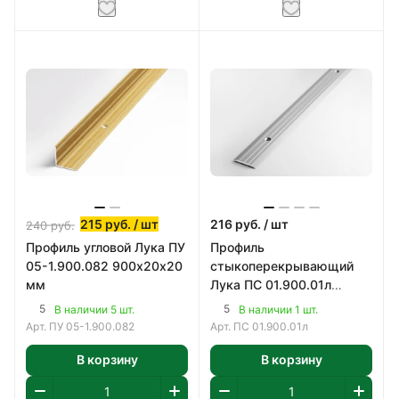
215
руб.
/ шт
216
руб.
/ шт
240
руб.
Профиль угловой Лука ПУ
Профиль
05-1.900.082 900х20х20
стыкоперекрывающий
мм
Лука ПС 01.900.01л
900х25 мм
5
5
В наличии 5 шт.
В наличии 1 шт.
Арт.
ПУ 05-1.900.082
Арт.
ПС 01.900.01л
В корзину
В корзину