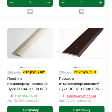
232
руб.
/ шт
252
руб.
/ шт
326
руб.
765
руб.
Профиль
Профиль
стыкоперекрывающий
стыкоперекрывающий
Лука ПС 04-3.900.089
Лука ПС 07-1.1800.095
900х35 мм
1800х60 мм
5
5
В наличии 5 шт.
Под заказ от 2 дней
Арт.
ПС 04-3.900.089
Арт.
ПС 07-1.1800.095
В корзину
В корзину