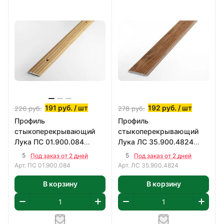
191
руб.
/ шт
192
руб.
/ шт
226
руб.
278
руб.
Профиль
Профиль
стыкоперекрывающий
стыкоперекрывающий
Лука ПС 01.900.084
Лука ЛС 35.900.4824
900х25 мм
900х35 мм
5
5
Под заказ от 2 дней
Под заказ от 2 дней
Арт.
ПС 01.900.084
Арт.
ЛС 35.900.4824
В корзину
В корзину