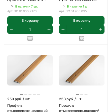
900х25 мм
900х25 мм
5
5
В наличии 7 шт.
В наличии 1 шт.
Арт.
ПС 01.900.R173
Арт.
ПС 01.900.095
В корзину
В корзину
253
руб.
/ шт
253
руб.
/ шт
Профиль
Профиль
стыкоперекрывающий
стыкоперекрывающий