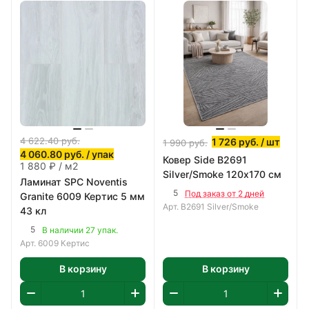
4 622.40
руб.
1 726
руб.
/ шт
1 990
руб.
4 060.80
руб.
/ упак
Ковер Side B2691
1 880 ₽ / м2
Silver/Smoke 120х170 см
Ламинат SPC Noventis
5
Под заказ от 2 дней
Granite 6009 Кертис 5 мм
Арт.
B2691 Silver/Smoke
43 кл
5
В наличии 27 упак.
Арт.
6009 Кертис
В корзину
В корзину