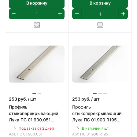
В корзину
В корзину
253
руб.
/ шт
253
руб.
/ шт
Профиль
Профиль
стыкоперекрывающий
стыкоперекрывающий
Лука ПС 01.900.051
Лука ПС 01.900.R195
900х25 мм
900х25 мм
5
5
Под заказ от 2 дней
В наличии 7 шт.
Арт.
ПС 01.900.051
Арт.
ПС 01.900.R195