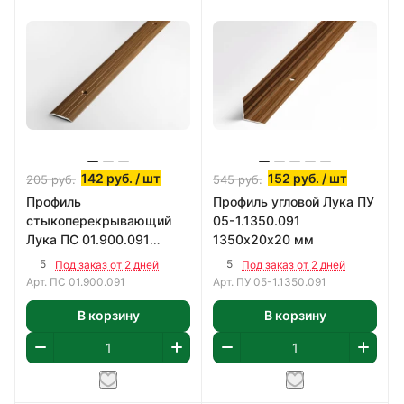
142
руб.
/ шт
152
руб.
/ шт
205
руб.
545
руб.
Профиль
Профиль угловой Лука ПУ
стыкоперекрывающий
05-1.1350.091
Лука ПС 01.900.091
1350х20х20 мм
900х25 мм
5
5
Под заказ от 2 дней
Под заказ от 2 дней
Арт.
ПС 01.900.091
Арт.
ПУ 05-1.1350.091
В корзину
В корзину