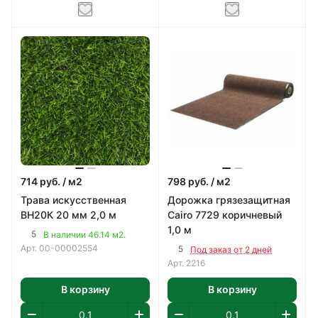
714
руб.
/ м2
798
руб.
/ м2
Трава искусственная
Дорожка грязезащитная
BH20К 20 мм 2,0 м
Cairo 7729 коричневый
1,0 м
5
В наличии 46.14 м2.
Арт.
00-00002554
5
Под заказ от 2 дней
Арт.
2216
В корзину
В корзину