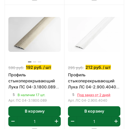
192
руб.
/ шт
212
руб.
/ шт
590
руб.
295
руб.
Профиль
Профиль
стыкоперекрывающий
стыкоперекрывающий
Лука ПС 04-3.1800.089
Лука ЛС 04-2.900.4040
1800х35 мм
900х30 мм
5
5
В наличии 17 шт.
Под заказ от 2 дней
Арт.
ПС 04-3.1800.089
Арт.
ЛС 04-2.900.4040
В корзину
В корзину