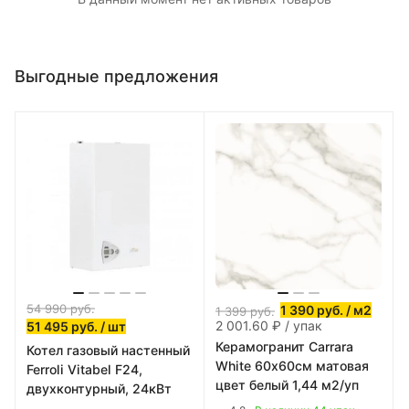
Выгодные предложения
54 990
руб.
1 390
руб.
/ м2
1 399
руб.
2 001.60 ₽ / упак
51 495
руб.
/ шт
Керамогранит Carrara
Котел газовый настенный
White 60х60см матовая
Ferroli Vitabel F24,
цвет белый 1,44 м2/уп
двухконтурный, 24кВт