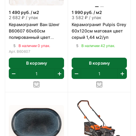
1 490
руб.
/ м2
1 990
руб.
/ м2
2 682 ₽ / упак
3 582 ₽ / упак
Керамогранит Ван Шенг
Керамогранит Pulpis Grey
В60607 60х60см
60х120см матовая цвет
полированный цвет
серый 1,44 м2/уп
бежево-коричневый 1,8
5
5
В наличии 0 упак.
В наличии 42 упак.
м2/уп
Арт.
В60607
В корзину
В корзину