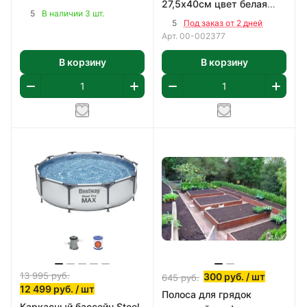
27,5х40см цвет белая
прочная котловая сталь
5
В наличии 3 шт.
1,65 м2/уп
(09Г2С) 2мм
5
Под заказ от 2 дней
Арт.
00-002377
В корзину
В корзину
13 995
руб.
300
руб.
/ шт
645
руб.
12 499
руб.
/ шт
Полоса для грядок
Каркасный бассейн Steel