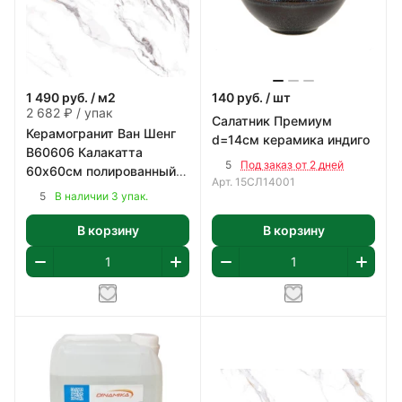
1 490
руб.
/ м2
140
руб.
/ шт
2 682 ₽ / упак
Салатник Премиум
Керамогранит Ван Шенг
d=14см керамика индиго
В60606 Калакатта
5
Под заказ от 2 дней
60х60см полированный
Арт.
15СЛ14001
цвет бело-серый 1,8 м2/
5
В наличии 3 упак.
уп
В корзину
В корзину