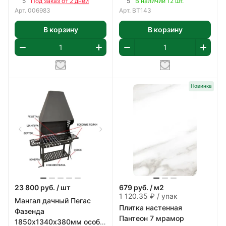
5
5
Под заказ от 2 дней
В наличии 12 шт.
Арт.
006983
Арт.
BT143
В корзину
В корзину
Новинка
23 800
руб.
/ шт
679
руб.
/ м2
1 120.35 ₽ / упак
Мангал дачный Пегас
Плитка настенная
Фазенда
Пантеон 7 мрамор
1850х1340х380мм особо