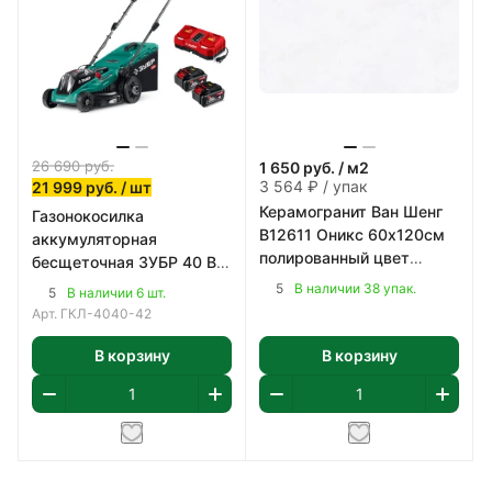
26 690
руб.
1 650
руб.
/ м2
3 564 ₽ / упак
21 999
руб.
/ шт
Керамогранит Ван Шенг
Газонокосилка
B12611 Оникс 60х120см
аккумуляторная
полированный цвет
бесщеточная ЗУБР 40 В
светло-серый 2,16 м2/уп
(2x20В), 400 мм
5
В наличии 38 упак.
5
В наличии 6 шт.
Арт.
ГКЛ-4040-42
В корзину
В корзину