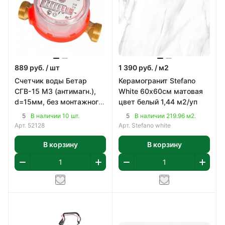
889
руб.
/ шт
1 390
руб.
/ м2
Счетчик воды Бетар
Керамогранит Stefano
СГВ-15 МЗ (антимагн.),
White 60х60см матовая
d=15мм, без монтажного
цвет белый 1,44 м2/уп
комплекта
5
5
В наличии 10 шт.
В наличии 219.96 м2.
Арт.
52128
Арт.
Stefano white
В корзину
В корзину