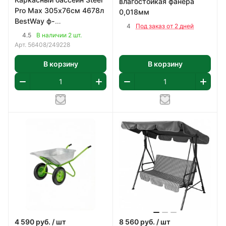
влагостойкая фанера
Pro Max 305х76см 4678л
0,018мм
BestWay ф-
4
Под заказ от 2 дней
насос,картридж 58093
4.5
В наличии 2 шт.
арт 56408
Арт.
56408/249228
В корзину
В корзину
4 590
руб.
/ шт
8 560
руб.
/ шт