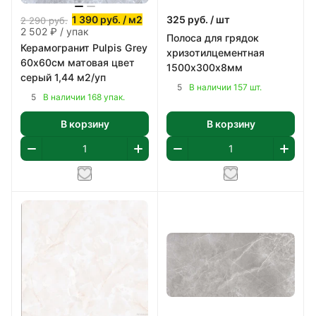
1 390
руб.
/ м2
325
руб.
/ шт
2 290
руб.
2 502 ₽ / упак
Полоса для грядок
Керамогранит Pulpis Grey
хризотилцементная
60х60см матовая цвет
1500х300х8мм
серый 1,44 м2/уп
5
В наличии 157 шт.
5
В наличии 168 упак.
В корзину
В корзину