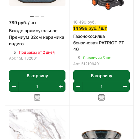
16 490
руб.
789
руб.
/ шт
14 999
руб.
/ шт
Блюдо прямоугольное
Газонокосилка
Премиум 32см керамика
бензиновая PATRIOT PT
индиго
40
5
Под заказ от 2 дней
5
В наличии 5 шт.
Арт.
15БП32001
Арт.
512109401
В корзину
В корзину