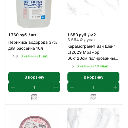
1 760
руб.
/ шт
1 650
руб.
/ м2
3 564 ₽ / упак
Перикись водорода 37%
Керамогранит Ван Шенг
для бассейна 10л
L12629 Мрамор
4.8
В наличии 15 шт.
60х120см полированный
цвет белый с коричнево-
5
В наличии 40 упак.
серым 2,16 м2/уп
В корзину
В корзину