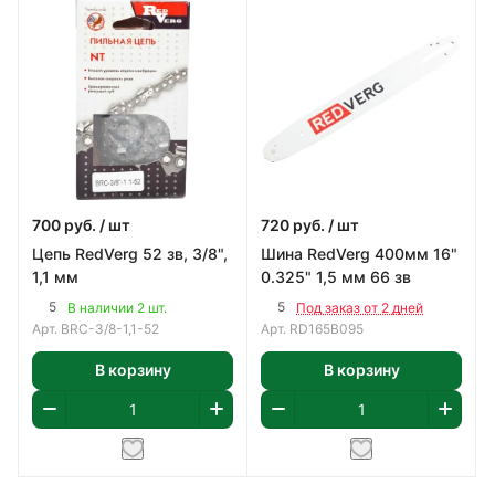
700
руб.
/ шт
720
руб.
/ шт
Цепь RedVerg 52 зв, 3/8",
Шина RedVerg 400мм 16"
1,1 мм
0.325" 1,5 мм 66 зв
5
5
В наличии 2 шт.
Под заказ от 2 дней
Арт.
BRC-3/8-1,1-52
Арт.
RD165B095
В корзину
В корзину