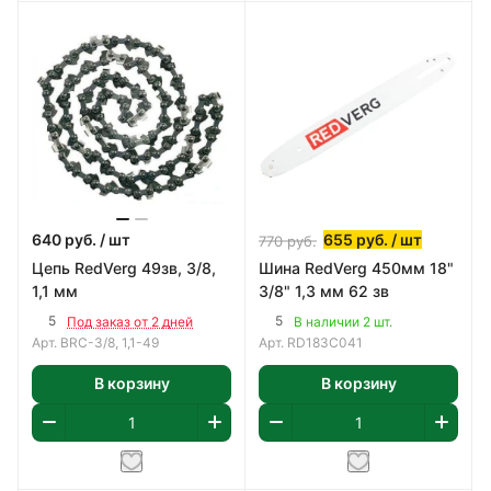
640
руб.
/ шт
655
руб.
/ шт
770
руб.
Цепь RedVerg 49зв, 3/8,
Шина RedVerg 450мм 18"
1,1 мм
3/8" 1,3 мм 62 зв
5
5
Под заказ от 2 дней
В наличии 2 шт.
Арт.
BRC-3/8, 1,1-49
Арт.
RD183C041
В корзину
В корзину