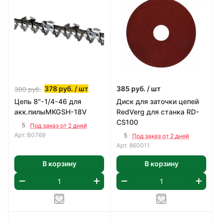
378
руб.
/ шт
385
руб.
/ шт
390
руб.
Цепь 8"-1/4-46 для
Диск для заточки цепей
акк.пилыMKGSH-18V
RedVerg для станка RD-
CS100
5
Под заказ от 2 дней
Арт.
B0769
5
Под заказ от 2 дней
Арт.
860011
В корзину
В корзину