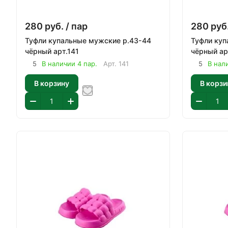
280
руб.
/ пар
280
руб
Туфли купальные мужские р.43-44
Туфли купал
чёрный арт.141
чёрн
5
В наличии 4 пар.
Арт.
141
5
В нал
В корзину
В корзи