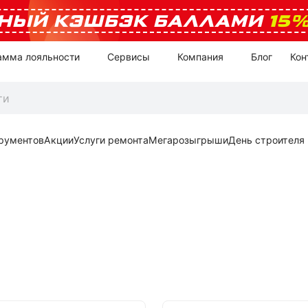
НЫЙ КЭШБЭК БАЛЛАМИ
15
амма лояльности
Сервисы
Компания
Блог
Кон
рументов
Акции
Услуги ремонта
Мегарозыгрыши
День строителя