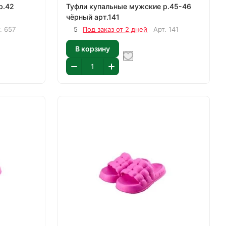
Туфли купальные мужские р.45-46
чёрный арт.141
т.
657
5
Под заказ от 2 дней
Арт.
141
В корзину