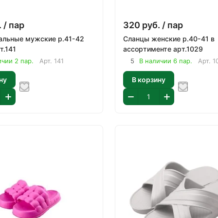
.
/ пар
320
руб.
/ пар
ьные мужские р.41-42
Сланцы женские р.40-41 в
ый арт.141
ассортименте арт.1029
ичии 2 пар.
Арт.
141
5
В наличии 6 пар.
Арт.
1
ну
В корзину