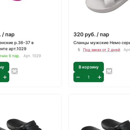
.
/ пар
320
руб.
/ пар
 р.36-37 в
Сланцы мужские Н
ассортименте арт.1029
5
Под заказ от 2 дней
Ар
ичии 6 пар.
Арт.
1029
ну
В корзину