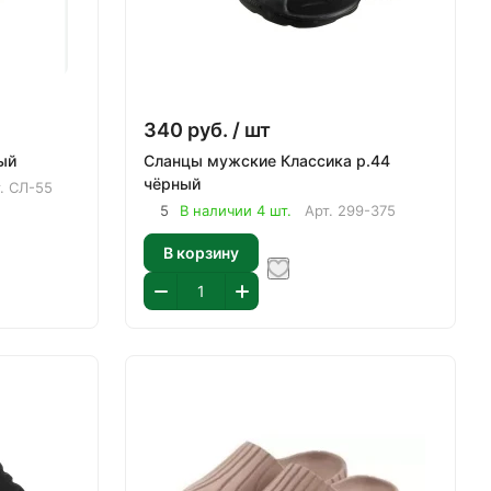
340
руб.
/ шт
емо серый
Сланцы мужские Классика р.44
чёрный
т.
СЛ-55
5
В наличии 4 шт.
Арт.
299-375
В корзину