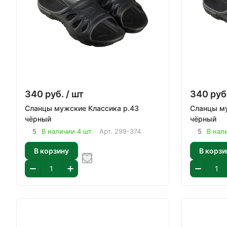
340
руб.
/ шт
340
руб
Сланцы мужские Классика р.43
Сланцы му
чёрный
чёрный
5
В наличии 4 шт.
Арт.
299-374
5
В нал
В корзину
В корзи