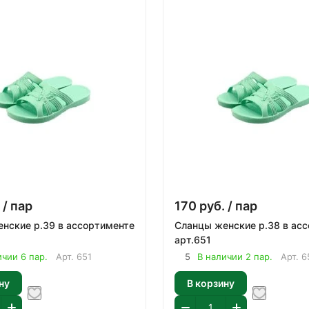
/ пар
170
руб.
/ пар
в ассортименте
Сланцы женские р.38 в ассортименте
арт.651
ичии 6 пар.
Арт.
651
5
В наличии 2 пар.
Арт.
6
ну
В корзину