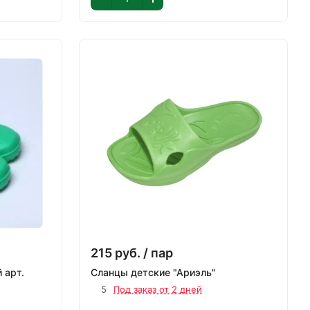
215
руб.
/ пар
Сабо женские Алва зелёный арт.
Сланцы детские "Ариэль"
5
Под заказ от 2 дней