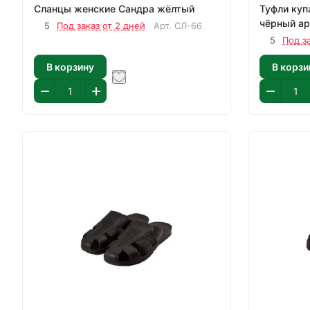
Сланцы женские Сандра жёлтый
Туфли купа
чёрн
5
Под заказ от 2 дней
Арт.
СЛ-66
5
Под з
В корзину
В корзи