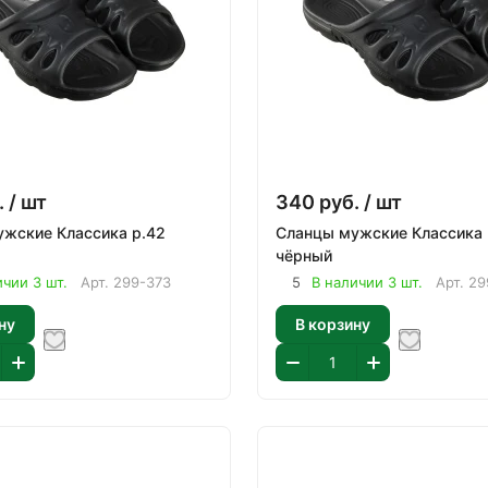
.
/ шт
340
руб.
/ шт
жские Классика р.42
Сланцы мужские Классика 
чёрный
ичии 3 шт.
Арт.
299-373
5
В наличии 3 шт.
Арт.
29
ну
В корзину