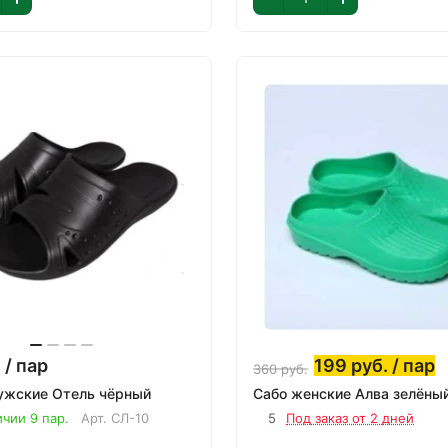
.
/ пар
199
руб.
/ пар
360
руб.
Сланцы мужские Отель чёрный
ичии 9 пар.
Арт.
СЛ-10
5
Под заказ от 2 дней