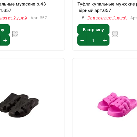
льные мужские р.43
Туфли купальные мужские р.42
ый арт.657
чёрный арт.657
аказ от 2 дней
Арт.
657
5
Под заказ от 2 дней
Ар
ну
В корзину