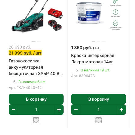
26 690
руб.
1 350
руб.
/ шт
21 999
руб.
/ шт
Краска интерьерная
Газонокосилка
Лакра матовая 14кг
аккумуляторная
5
В наличии 19 шт.
бесщеточная ЗУБР 40 В
Арт.
8306473
(2x20В), 400 мм
5
В наличии 6 шт.
Арт.
ГКЛ-4040-42
В корзину
В корзину