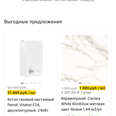
Выгодные предложения
54 990
руб.
1 390
руб.
/ м2
1 399
руб.
2 001.60 ₽ / упак
51 495
руб.
/ шт
Керамогранит Carrara
Котел газовый настенный
White 60х60см матовая
Ferroli Vitabel F24,
цвет белый 1,44 м2/уп
двухконтурный, 24кВт