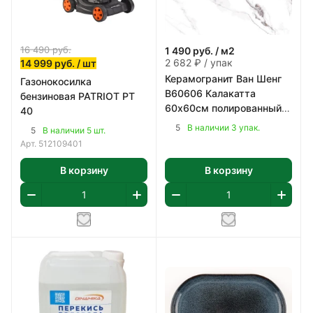
16 490
руб.
1 490
руб.
/ м2
2 682 ₽ / упак
14 999
руб.
/ шт
Керамогранит Ван Шенг
Газонокосилка
В60606 Калакатта
бензиновая PATRIOT PT
60х60см полированный
40
цвет бело-серый 1,8 м2/
5
В наличии 3 упак.
5
В наличии 5 шт.
уп
Арт.
512109401
В корзину
В корзину