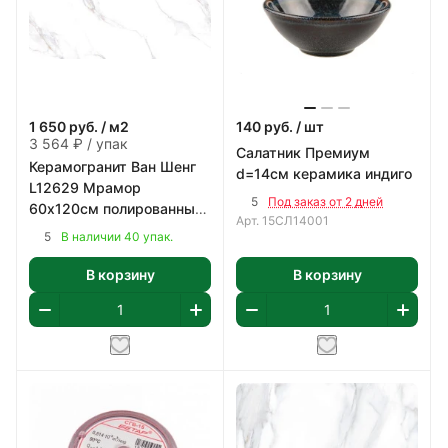
1 650
руб.
/ м2
140
руб.
/ шт
3 564 ₽ / упак
Салатник Премиум
Керамогранит Ван Шенг
d=14см керамика индиго
L12629 Мрамор
5
Под заказ от 2 дней
60х120см полированный
Арт.
15СЛ14001
цвет белый с коричнево-
5
В наличии 40 упак.
серым 2,16 м2/уп
В корзину
В корзину