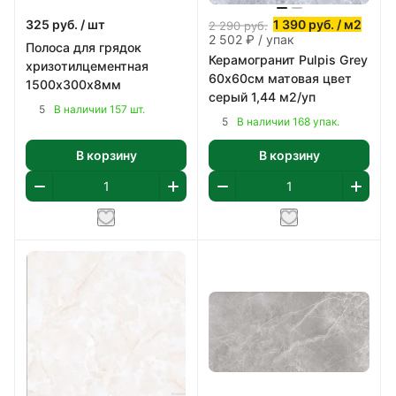
325
руб.
/ шт
1 390
руб.
/ м2
2 290
руб.
2 502 ₽ / упак
Полоса для грядок
Керамогранит Pulpis Grey
хризотилцементная
60х60см матовая цвет
1500х300х8мм
серый 1,44 м2/уп
5
В наличии 157 шт.
5
В наличии 168 упак.
В корзину
В корзину