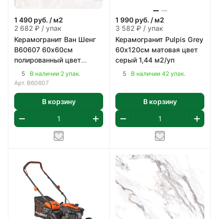
1 490
руб.
/ м2
1 990
руб.
/ м2
2 682 ₽ / упак
3 582 ₽ / упак
Керамогранит Ван Шенг
Керамогранит Pulpis Grey
В60607 60х60см
60х120см матовая цвет
полированный цвет
серый 1,44 м2/уп
бежево-коричневый 1,8
5
5
В наличии 2 упак.
В наличии 42 упак.
м2/уп
Арт.
В60607
В корзину
В корзину