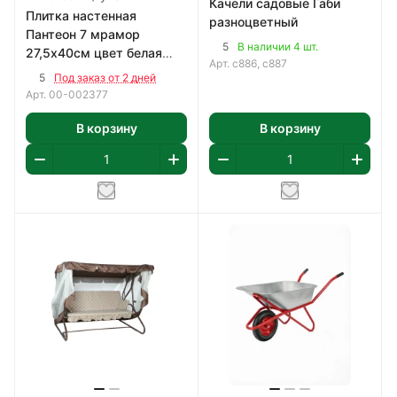
Качели садовые Габи
Плитка настенная
разноцветный
Пантеон 7 мрамор
5
В наличии 4 шт.
27,5х40см цвет белая
Арт.
с886, с887
1,65 м2/уп
5
Под заказ от 2 дней
Арт.
00-002377
В корзину
В корзину