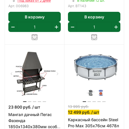
5
5
Под заказ от 2 дней
В наличии 12 шт.
Арт.
006983
Арт.
BT143
В корзину
В корзину
13 995
руб.
23 800
руб.
/ шт
12 499
руб.
/ шт
Мангал дачный Пегас
Каркасный бассейн Steel
Фазенда
Pro Max 305х76см 4678л
1850х1340х380мм особо