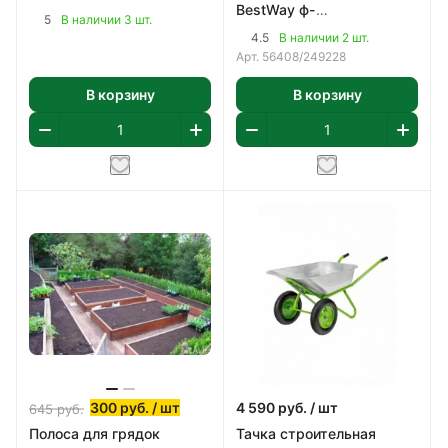
BestWay ф-
прочная котловая сталь
5
В наличии 3 шт.
насос,картридж 58093
(09Г2С) 2мм
4.5
В наличии 2 шт.
арт 56408
Арт.
56408/249228
В корзину
В корзину
300
руб.
/ шт
4 590
руб.
/ шт
645
руб.
Полоса для грядок
Тачка строительная