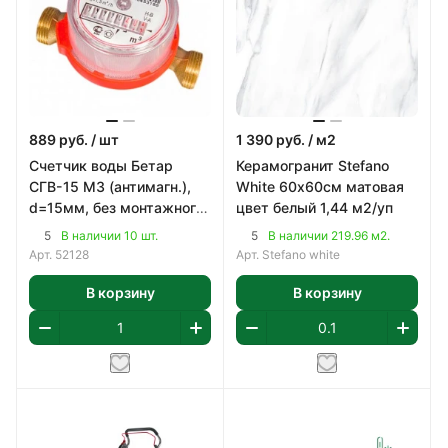
889
руб.
/ шт
1 390
руб.
/ м2
Счетчик воды Бетар
Керамогранит Stefano
СГВ-15 МЗ (антимагн.),
White 60х60см матовая
d=15мм, без монтажного
цвет белый 1,44 м2/уп
комплекта
5
5
В наличии 10 шт.
В наличии 219.96 м2.
Арт.
52128
Арт.
Stefano white
В корзину
В корзину