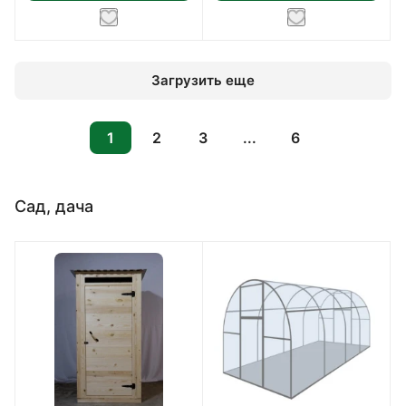
Загрузить еще
1
2
3
...
6
Сад, дача