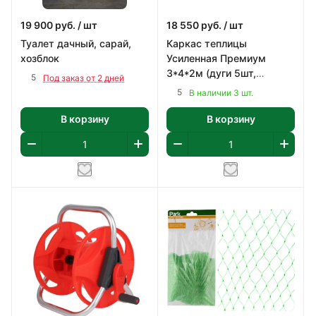
19 900
руб.
/ шт
18 550
руб.
/ шт
Туалет дачный, сарай,
Каркас теплицы
хозблок
Усиленная Премиум
3*4*2м (дуги 5шт,
5
Под заказ от 2 дней
поперечные, пакет с
5
В наличии 3 шт.
саморезами)
В корзину
В корзину