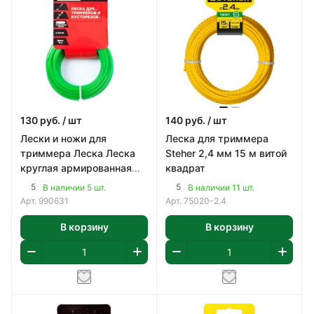
130
руб.
/ шт
140
руб.
/ шт
Лески и ножи для
Леска для триммера
триммера Леска Леска
Steher 2,4 мм 15 м витой
круглая армированная
квадрат
мм 2,0мм 15
5
5
В наличии 5 шт.
В наличии 11 шт.
Арт.
990631
Арт.
75020-2.4
В корзину
В корзину