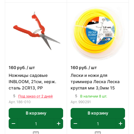
160
руб.
/ шт
160
руб.
/ шт
Ножницы садовые
Лески и ножи для
INBLOOM, 21см, нерж.
триммера Леска Леска
сталь 2CR13, PP
круглая мм 3,0мм 15
5
5
Под заказ от 2 дней
В наличии 8 шт.
Арт.
186-010
Арт.
990291
В корзину
В корзину