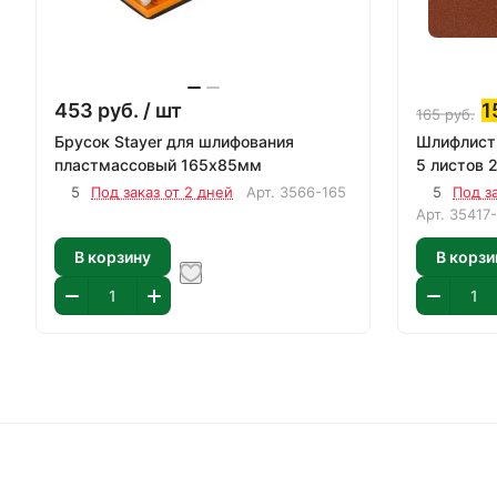
453
руб.
/ шт
1
165
руб.
Брусок Stayer для шлифования
Шлифлист 
пластмассовый 165х85мм
5 листов 
5
Под заказ от 2 дней
Арт.
3566-165
5
Под з
Арт.
35417
В корзину
В корзи