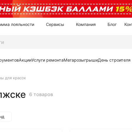
НЫЙ КЭШБЭК БАЛЛАМИ
15
амма лояльности
Сервисы
Компания
Блог
Кон
рументов
Акции
Услуги ремонта
Мегарозыгрыши
День строителя
ы для красок
лжске
6 товаров
нд