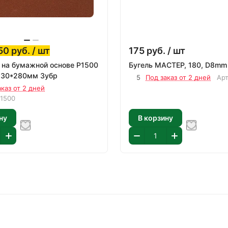
50
руб.
/ шт
175
руб.
/ шт
на бумажной основе Р1500
Бугель МАСТЕР, 180, D8mm
230*280мм Зубр
5
Под заказ от 2 дней
Ар
аказ от 2 дней
-1500
ну
В корзину