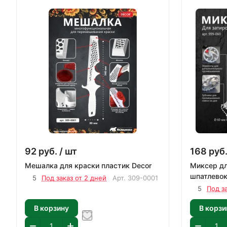
92
руб.
/ шт
168
руб
Мешалка для краски пластик Decor
Миксер для затирок, красок,
шпатлевок
5
Под заказ от 2 дней
Арт.
309-0001
5
Под з
В корзину
В корзи