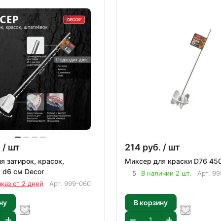
.
/ шт
214
руб.
/ шт
Миксер для краски D76 45
 d6 см Decor
5
В наличии 2 шт.
Арт.
99
аказ от 2 дней
Арт.
999-060
ну
В корзину