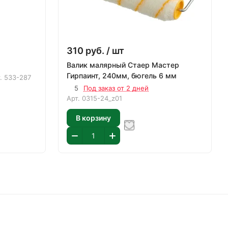
310
руб.
/ шт
Валик малярный Стаер Мастер
Гирпаинт, 240мм, бюгель 6 мм
т.
533-287
5
Под заказ от 2 дней
Арт.
0315-24_z01
В корзину