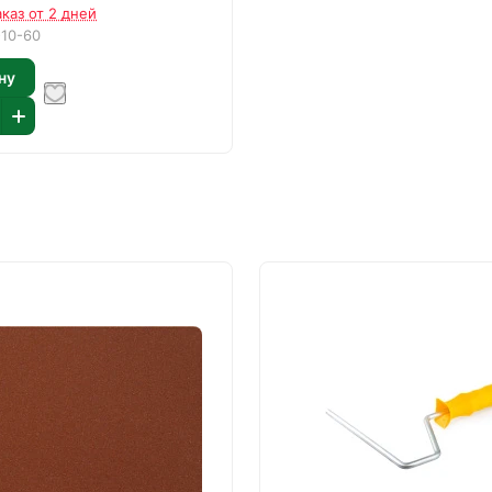
аказ от 2 дней
-10-60
ну