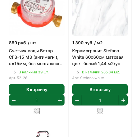
889
руб.
/ шт
1 390
руб.
/ м2
Счетчик воды Бетар
Керамогранит Stefano
СГВ-15 МЗ (антимагн.),
White 60х60см матовая
d=15мм, без монтажного
цвет белый 1,44 м2/уп
комплекта
5
5
В наличии 39 шт.
В наличии 285.84 м2.
Арт.
52128
Арт.
Stefano white
В корзину
В корзину