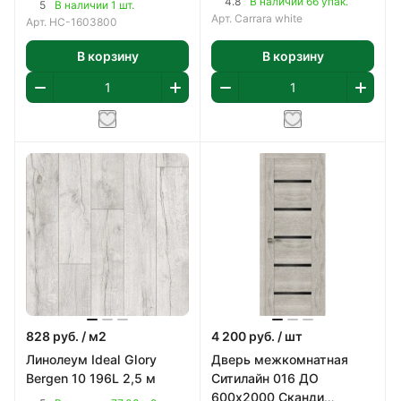
4.8
В наличии 66 упак.
5
В наличии 1 шт.
Арт.
Carrara white
Арт.
НС-1603800
В корзину
В корзину
828
руб.
/ м2
4 200
руб.
/ шт
Линолеум Ideal Glory
Дверь межкомнатная
Bergen 10 196L 2,5 м
Ситилайн 016 ДО
600х2000 Сканди