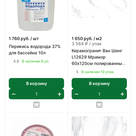
1 760
руб.
/ шт
1 650
руб.
/ м2
3 564 ₽ / упак
Перикись водорода 37%
Керамогранит Ван Шенг
для бассейна 10л
L12629 Мрамор
4.8
В наличии 8 шт.
60х120см полированный
цвет белый с коричнево-
5
В наличии 19 упак.
серым 2,16 м2/уп
В корзину
В корзину