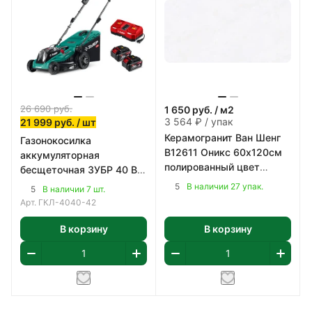
26 690
руб.
1 650
руб.
/ м2
3 564 ₽ / упак
21 999
руб.
/ шт
Керамогранит Ван Шенг
Газонокосилка
B12611 Оникс 60х120см
аккумуляторная
полированный цвет
бесщеточная ЗУБР 40 В
светло-серый 2,16 м2/уп
(2x20В), 400 мм
5
В наличии 27 упак.
5
В наличии 7 шт.
Арт.
ГКЛ-4040-42
В корзину
В корзину