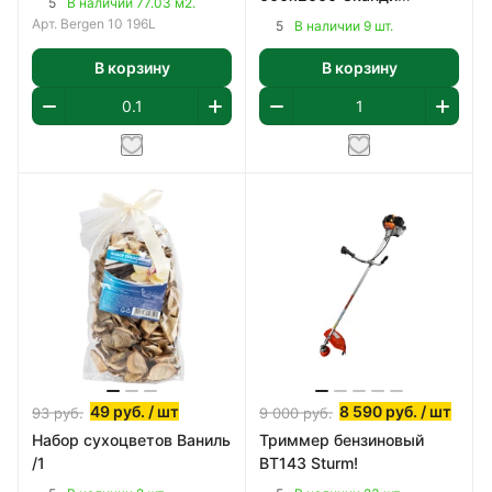
5
В наличии 77.03 м2.
Классик, ПВХ
Арт.
Bergen 10 196L
5
В наличии 9 шт.
В корзину
В корзину
49
руб.
/ шт
8 590
руб.
/ шт
93
руб.
9 000
руб.
Набор сухоцветов Ваниль
Триммер бензиновый
/1
BT143 Sturm!