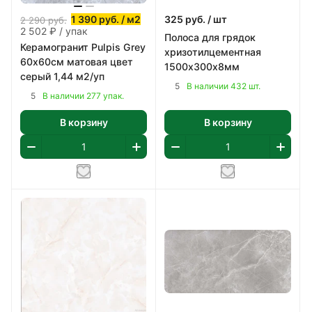
1 390
руб.
/ м2
325
руб.
/ шт
2 290
руб.
2 502 ₽ / упак
Полоса для грядок
Керамогранит Pulpis Grey
хризотилцементная
60х60см матовая цвет
1500х300х8мм
серый 1,44 м2/уп
5
В наличии 432 шт.
5
В наличии 277 упак.
В корзину
В корзину