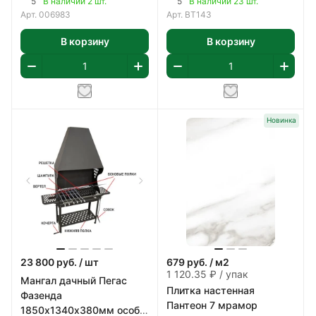
5
5
В наличии 2 шт.
В наличии 23 шт.
Арт.
006983
Арт.
BT143
В корзину
В корзину
Новинка
23 800
руб.
/ шт
679
руб.
/ м2
1 120.35 ₽ / упак
Мангал дачный Пегас
Плитка настенная
Фазенда
Пантеон 7 мрамор
1850х1340х380мм особо