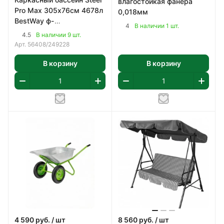
влагостойкая фанера
Pro Max 305х76см 4678л
0,018мм
BestWay ф-
4
В наличии 1 шт.
насос,картридж 58093
4.5
В наличии 9 шт.
арт 56408
Арт.
56408/249228
В корзину
В корзину
4 590
руб.
/ шт
8 560
руб.
/ шт