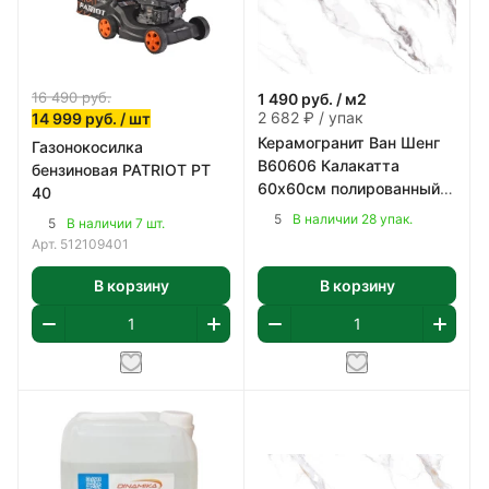
16 490
руб.
1 490
руб.
/ м2
2 682 ₽ / упак
14 999
руб.
/ шт
Керамогранит Ван Шенг
Газонокосилка
В60606 Калакатта
бензиновая PATRIOT PT
60х60см полированный
40
цвет бело-серый 1,8 м2/
5
В наличии 28 упак.
5
В наличии 7 шт.
уп
Арт.
512109401
В корзину
В корзину