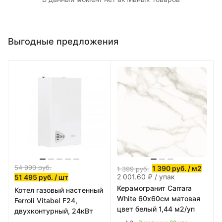
Выгодные предложения
54 990
руб.
1 390
руб.
/ м2
1 399
руб.
2 001.60 ₽ / упак
51 495
руб.
/ шт
Керамогранит Carrara
Котел газовый настенный
White 60х60см матовая
Ferroli Vitabel F24,
цвет белый 1,44 м2/уп
двухконтурный, 24кВт