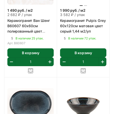
1 490
руб.
/ м2
1 990
руб.
/ м2
2 682 ₽ / упак
3 582 ₽ / упак
Керамогранит Ван Шенг
Керамогранит Pulpis Grey
В60607 60х60см
60х120см матовая цвет
полированный цвет
серый 1,44 м2/уп
бежево-коричневый 1,8
5
5
В наличии 25 упак.
В наличии 72 упак.
м2/уп
Арт.
В60607
В корзину
В корзину