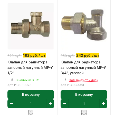
192
руб.
/ шт
242
руб.
/ шт
520
руб.
950
руб.
Клапан для радиатора
Клапан для радиатора
запорный латунный МР-У
запорный латунный МР-У
1/2"
3/4", угловой
5
5
В наличии 3 шт.
Под заказ от 2 дней
Арт.
ИС.030078
Арт.
ИС.030081
В корзину
В корзину