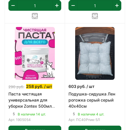
258
руб.
/ шт
603
руб.
/ шт
290
руб.
Паста чистящая
Подушка-сидушка Лен
универсальная для
рогожка серый серый
уборки Zontex 500мл
40х40см
Вишня
5
5
В наличии 14 шт.
В наличии 4 шт.
Арт.
1905054
Арт.
ПС40Рпик-5Л