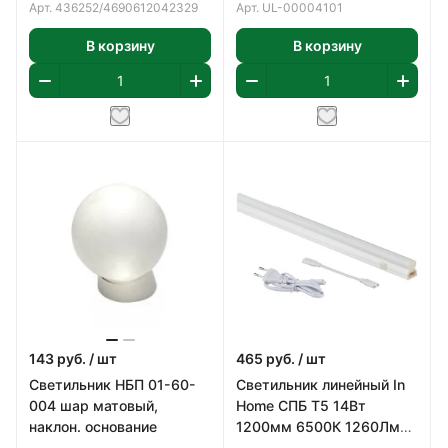
Арт.
436252/4690612042329
Арт.
UL-00004101
В корзину
В корзину
143
руб.
/ шт
465
руб.
/ шт
Светильник НБП 01-60-
Светильник линейный In
004 шар матовый,
Home СПБ Т5 14Вт
наклон. основание
1200мм 6500К 1260Лм
IP20 Т5