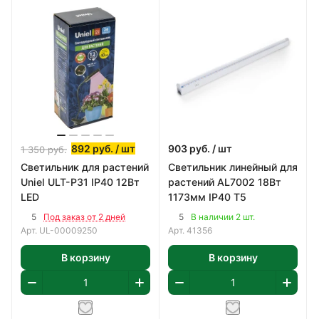
892
руб.
/ шт
903
руб.
/ шт
1 350
руб.
Светильник для растений
Светильник линейный для
Uniel ULT-P31 IP40 12Вт
растений AL7002 18Вт
LED
1173мм IP40 Т5
5
5
Под заказ от 2 дней
В наличии 2 шт.
Арт.
UL-00009250
Арт.
41356
В корзину
В корзину