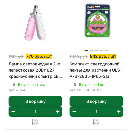
770
руб.
/ шт
842
руб.
/ шт
780
руб.
1 180
руб.
Лампа светодиодная 2-х
Комплект светодиодной
лепестковая 20Вт E27
ленты для растений ULS-
красно-синий спектр LB-
P76-2835-IP65-2м
7000
5
5
В наличии 3 шт.
В наличии 1 шт.
Арт.
48443
Арт.
UL-00004101
В корзину
В корзину