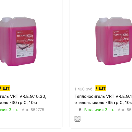
/ шт
/ шт
1 490
руб.
тель VRT VR.E.G.10.30,
Теплоноситель VRT VR.E.G.1
оль -30 гр.С, 10кг.
этиленгликоль -65 гр.С, 10к
ичии 3 шт.
Арт.
552775
5
В наличии 3 шт.
Арт.
55