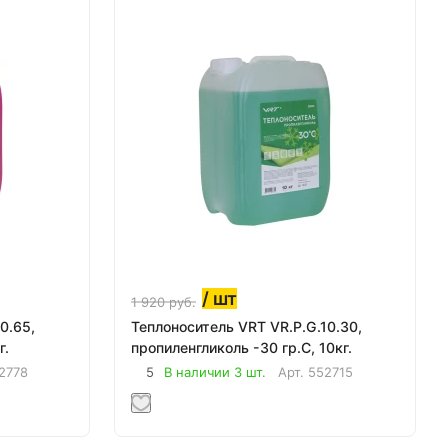
/ шт
1 920
руб.
0.65,
Теплоноситель VRT VR.P.G.10.30,
г.
пропиленгликоль -30 гр.С, 10кг.
2778
5
В наличии 3 шт.
Арт.
552715