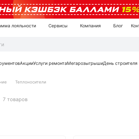
НЫЙ КЭШБЭК БАЛЛАМИ
15
амма лояльности
Сервисы
Компания
Блог
Кон
рументов
Акции
Услуги ремонта
Мегарозыгрыши
День строителя
ние
Теплоносители
7 товаров