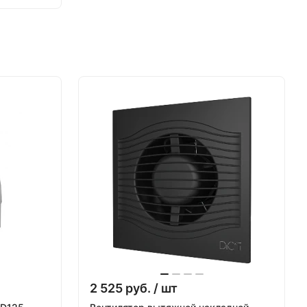
2 525
руб.
/ шт