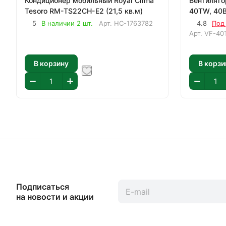
Кондиционер мобильный Royal Clima
Вентилятор
Tesoro RM-TS22CH-E2 (21,5 кв.м)
40TW, 40Вт
5
В наличии 2 шт.
Арт.
НС-1763782
4.8
Под 
Арт.
VF-40
В корзину
В корзи
Подписаться
на новости и акции