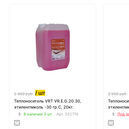
/ шт
2 490
руб.
2 950
руб.
Теплоноситель VRT VR.E.G.20.30,
Теплоноси
этиленгликоль -30 гр.С, 20кг.
этиленглик
5
В наличии 3 шт.
Арт.
552776
5
Под з