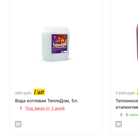
/ шт
285
руб.
1 260
руб.
Вода котловая ТеплоДом, 5л.
Теплоноси
этиленглик
5
Под заказ от 2 дней
5
В нал