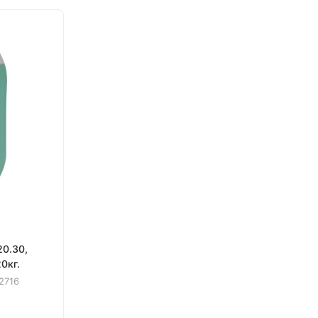
20.30,
0кг.
2716