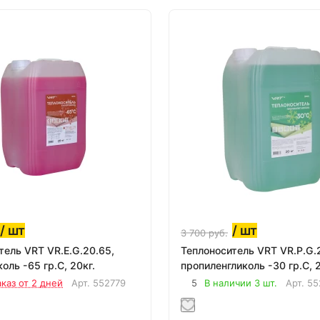
/ шт
/ шт
3 700
руб.
тель VRT VR.E.G.20.65,
Теплоноситель VRT VR.P.G.
оль -65 гр.С, 20кг.
пропиленгликоль -30 гр.С, 2
аказ от 2 дней
Арт.
552779
5
В наличии 3 шт.
Арт.
55