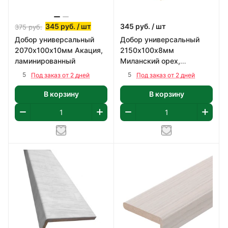
345
руб.
/ шт
345
руб.
/ шт
375
руб.
Добор универсальный
Добор универсальный
2070х100х10мм Акация,
2150х100х8мм
ламинированный
Миланский орех,
ламинированный
5
5
Под заказ от 2 дней
Под заказ от 2 дней
В корзину
В корзину