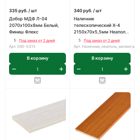
335
руб.
/ шт
340
руб.
/ шт
Добор МДФ Л-04
Наличник
2070х100х8мм Белый,
телескопический Х-4
Финиш Флекс
2150х70х5,5мм Неаполь
темный, ПВХ
5
5
Под заказ от 2 дней
Под заказ от 2 дней
Арт.
090-0315
Арт.
Наличник_неаполь_мелинга
В корзину
В корзину