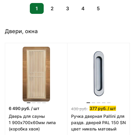
1
2
3
4
5
Двери, окна
6 490
руб.
/ шт
377
руб.
/ шт
430
руб.
Дверь для сауны
Ручка дверная Pallini для
1 900х700х60мм липа
раздв. дверей PAL 150 SN
(коробка хвоя)
цвет никель матовый