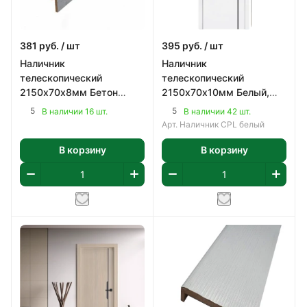
381
руб.
/ шт
395
руб.
/ шт
Наличник
Наличник
телескопический
телескопический
2150х70х8мм Бетон
2150х70х10мм Белый,
известковый, ПВХ
ПВХ
5
5
В наличии 16 шт.
В наличии 42 шт.
Арт.
Наличник CPL белый
В корзину
В корзину