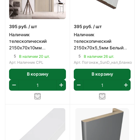
395
руб.
/ шт
395
руб.
/ шт
Наличник
Наличник
телескопический
телескопический
2150х70х10мм
2150х70х5,5мм Белый
Древесный, ПВХ
бланко, ПВХ
5
5
В наличии 20 шт.
В наличии 26 шт.
Арт.
Наличник CPL
Арт.
Погонаж_SunD_нал_бланко
В корзину
В корзину