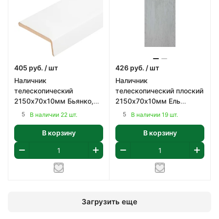
405
руб.
/ шт
426
руб.
/ шт
Наличник
Наличник
телескопический
телескопический плоский
2150х70х10мм Бьянко,
2150х70х10мм Ель
ПВХ
альпийская, ПВХ
5
5
В наличии 22 шт.
В наличии 19 шт.
В корзину
В корзину
Загрузить еще