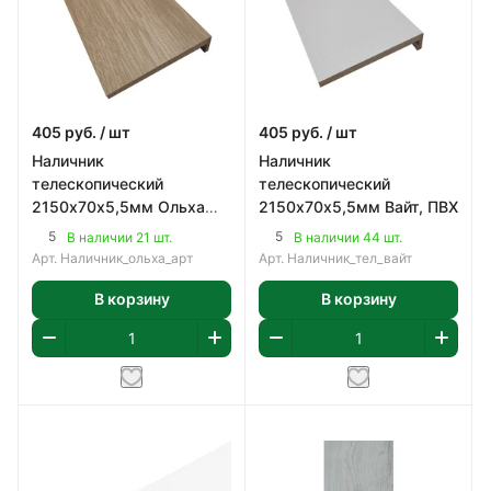
405
руб.
/ шт
405
руб.
/ шт
Наличник
Наличник
телескопический
телескопический
2150х70х5,5мм Ольха
2150х70х5,5мм Вайт, ПВХ
Арт, ПВХ
5
5
В наличии 21 шт.
В наличии 44 шт.
Арт.
Наличник_ольха_арт
Арт.
Наличник_тел_вайт
В корзину
В корзину