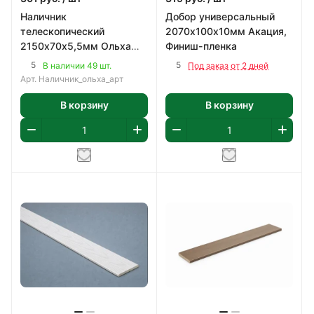
Наличник
Добор универсальный
телескопический
2070х100х10мм Акация,
2150х70х5,5мм Ольха
Финиш-пленка
серая, ПВХ
5
5
В наличии 49 шт.
Под заказ от 2 дней
Арт.
Наличник_ольха_арт
В корзину
В корзину