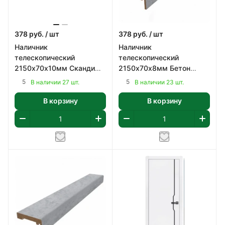
378
руб.
/ шт
378
руб.
/ шт
Наличник
Наличник
телескопический
телескопический
2150х70х10мм Сканди
2150х70х8мм Бетон
Классик, ПВХ
серый, ПВХ
5
5
В наличии 27 шт.
В наличии 23 шт.
В корзину
В корзину