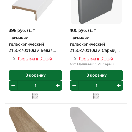
398
руб.
/ шт
400
руб.
/ шт
Наличник
Наличник
телескопический
телескопический
2150х70х10мм Белая
2150х70х10мм Серый,
шагрень, ПВХ
CPL
5
5
Под заказ от 2 дней
Под заказ от 2 дней
Арт.
Наличник CPL серый
В корзину
В корзину