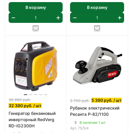
В корзину
В корзину
39 990
руб.
5 390
руб.
/ шт
5 750
руб.
32 390
руб.
/ шт
Рубанок электрический
Генератор бензиновый
Ресанта Р-82/1100
инверторный RedVerg
5
В наличии 1 шт.
RD-IG2300H
Арт.
75/5/4