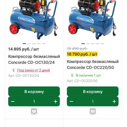
18 490
руб.
14 895
руб.
/ шт
16 790
руб.
/ шт
Компрессор безмасляный
Компрессор безмасляный
Concorde CD-OC130/24
Concorde CD-OC220/50
5
Под заказ от 2 дней
5
В наличии 1 шт.
Арт.
CD-OC130/24
Арт.
CD-OC220/50
В корзину
В корзину