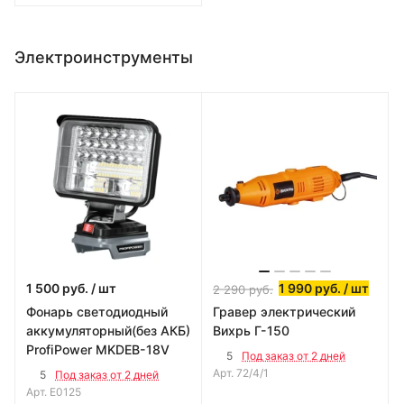
Электроинструменты
1 500
руб.
/ шт
1 990
руб.
/ шт
2 290
руб.
Фонарь светодиодный
Гравер электрический
аккумуляторный(без АКБ)
Вихрь Г-150
ProfiPower MKDEB-18V
5
Под заказ от 2 дней
Арт.
72/4/1
5
Под заказ от 2 дней
Арт.
E0125