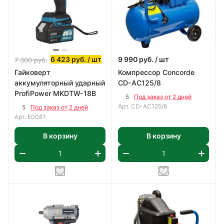
6 423
руб.
/ шт
9 990
руб.
/ шт
7 300
руб.
Гайковерт
Компрессор Concorde
аккумуляторный ударный
СD-AC125/8
ProfiPower MKDTW-18B
5
Под заказ от 2 дней
Арт.
СD-AC125/8
5
Под заказ от 2 дней
Арт.
E0081
В корзину
В корзину