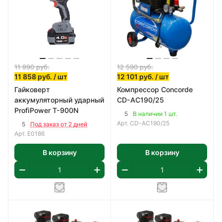
11 990
руб.
12 590
руб.
11 858
руб.
/ шт
12 101
руб.
/ шт
Гайковерт
Компрессор Concorde
аккумуляторный ударный
CD-AC190/25
ProfiPower T-900N
5
В наличии 1 шт.
Арт.
CD-AC190/25
5
Под заказ от 2 дней
Арт.
E0186
В корзину
В корзину