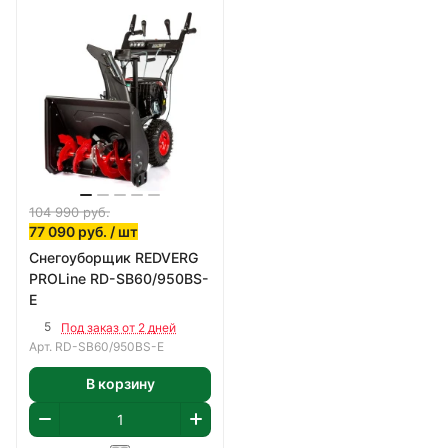
104 990
руб.
77 090
руб.
/ шт
Снегоуборщик REDVERG
PROLine RD-SB60/950BS-
E
5
Под заказ от 2 дней
Арт.
RD-SB60/950BS-E
В корзину