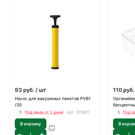
93
руб.
/ шт
110
руб.
Насос для вакуумных пакетов PVB1
Органайзе
/30
бесцветн
5
Под заказ от 2 дней
Арт.
312607
5
Под з
В корзину
В корзи