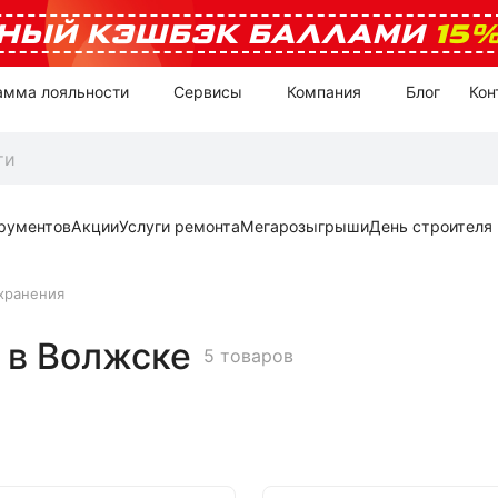
НЫЙ КЭШБЭК БАЛЛАМИ
15
амма лояльности
Сервисы
Компания
Блог
Кон
рументов
Акции
Услуги ремонта
Мегарозыгрыши
День строителя
хранения
 в Волжске
5 товаров