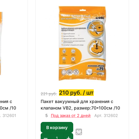
210
руб.
/ шт
221
руб.
ния с
Пакет вакуумный для хранения с
0см /10
клапаном VB2, размер:70*100см /10
т.
312601
5
Под заказ от 2 дней
Арт.
312602
В корзину