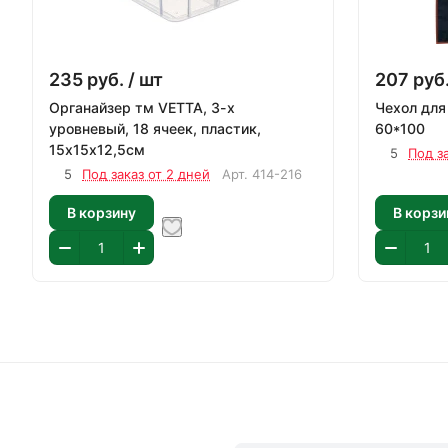
235
руб.
/ шт
207
руб
Органайзер тм VETTA, 3-х
Чехол для
уровневый, 18 ячеек, пластик,
60*100
15х15х12,5см
5
Под з
5
Под заказ от 2 дней
Арт.
414-216
В корзину
В корзи