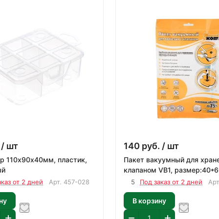
/ шт
140
руб.
/ шт
р 110х90х40мм, пластик,
Пакет вакуумный для хране
ый
клапаном VB1, размер:40*6
аказ от 2 дней
Арт.
457-028
5
Под заказ от 2 дней
Ар
ну
В корзину