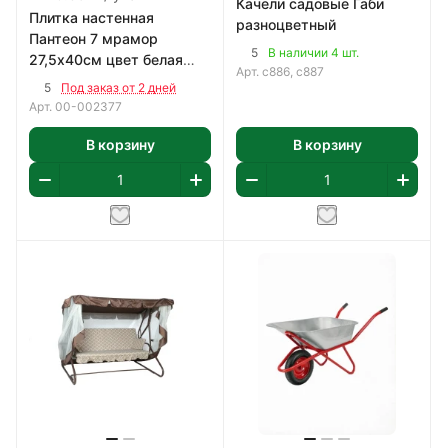
Качели садовые Габи
Плитка настенная
разноцветный
Пантеон 7 мрамор
5
В наличии 4 шт.
27,5х40см цвет белая
Арт.
с886, с887
1,65 м2/уп
5
Под заказ от 2 дней
Арт.
00-002377
В корзину
В корзину