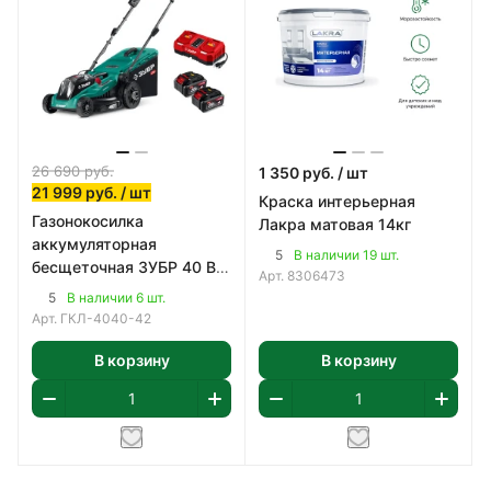
26 690
руб.
1 350
руб.
/ шт
21 999
руб.
/ шт
Краска интерьерная
Газонокосилка
Лакра матовая 14кг
аккумуляторная
5
В наличии 19 шт.
бесщеточная ЗУБР 40 В
Арт.
8306473
(2x20В), 400 мм
5
В наличии 6 шт.
Арт.
ГКЛ-4040-42
В корзину
В корзину