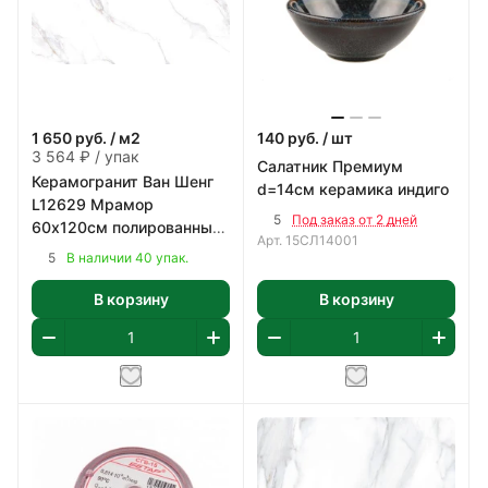
1 650
руб.
/ м2
140
руб.
/ шт
3 564 ₽ / упак
Салатник Премиум
Керамогранит Ван Шенг
d=14см керамика индиго
L12629 Мрамор
5
Под заказ от 2 дней
60х120см полированный
Арт.
15СЛ14001
цвет белый с коричнево-
5
В наличии 40 упак.
серым 2,16 м2/уп
В корзину
В корзину