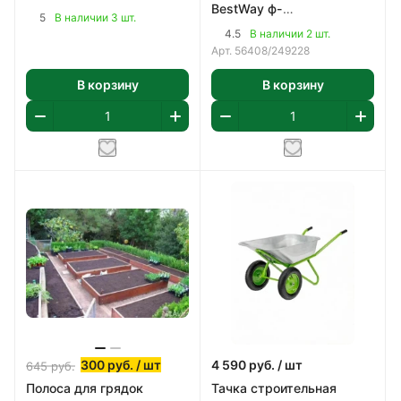
BestWay ф-
прочная котловая сталь
5
В наличии 3 шт.
насос,картридж 58093
(09Г2С) 2мм
4.5
В наличии 2 шт.
арт 56408
Арт.
56408/249228
В корзину
В корзину
300
руб.
/ шт
4 590
руб.
/ шт
645
руб.
Полоса для грядок
Тачка строительная