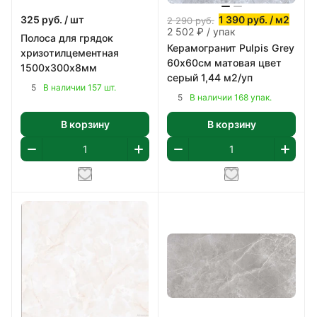
325
руб.
/ шт
1 390
руб.
/ м2
2 290
руб.
2 502 ₽ / упак
Полоса для грядок
Керамогранит Pulpis Grey
хризотилцементная
60х60см матовая цвет
1500х300х8мм
серый 1,44 м2/уп
5
В наличии 157 шт.
5
В наличии 168 упак.
В корзину
В корзину