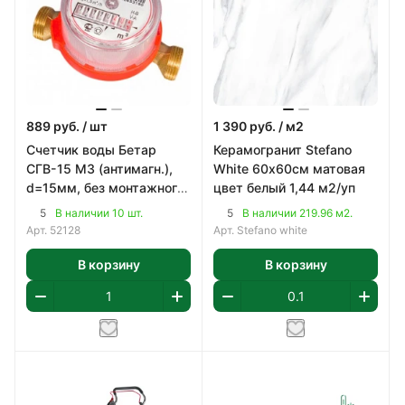
889
руб.
/ шт
1 390
руб.
/ м2
Счетчик воды Бетар
Керамогранит Stefano
СГВ-15 МЗ (антимагн.),
White 60х60см матовая
d=15мм, без монтажного
цвет белый 1,44 м2/уп
комплекта
5
5
В наличии 10 шт.
В наличии 219.96 м2.
Арт.
52128
Арт.
Stefano white
В корзину
В корзину