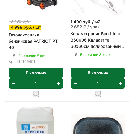
16 490
руб.
1 490
руб.
/ м2
2 682 ₽ / упак
14 999
руб.
/ шт
Керамогранит Ван Шенг
Газонокосилка
В60606 Калакатта
бензиновая PATRIOT PT
60х60см полированный
40
цвет бело-серый 1,8 м2/
5
В наличии 3 упак.
5
В наличии 5 шт.
уп
Арт.
512109401
В корзину
В корзину