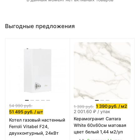
Выгодные предложения
54 990
руб.
1 390
руб.
/ м2
1 399
руб.
2 001.60 ₽ / упак
51 495
руб.
/ шт
Керамогранит Carrara
Котел газовый настенный
White 60х60см матовая
Ferroli Vitabel F24,
цвет белый 1,44 м2/уп
двухконтурный, 24кВт