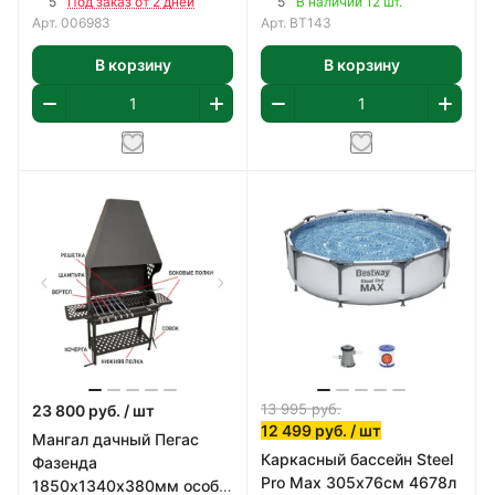
5
5
Под заказ от 2 дней
В наличии 12 шт.
Арт.
006983
Арт.
BT143
В корзину
В корзину
13 995
руб.
23 800
руб.
/ шт
12 499
руб.
/ шт
Мангал дачный Пегас
Каркасный бассейн Steel
Фазенда
Pro Max 305х76см 4678л
1850х1340х380мм особо