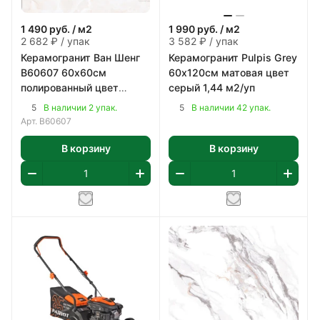
1 490
руб.
/ м2
1 990
руб.
/ м2
2 682 ₽ / упак
3 582 ₽ / упак
Керамогранит Ван Шенг
Керамогранит Pulpis Grey
В60607 60х60см
60х120см матовая цвет
полированный цвет
серый 1,44 м2/уп
бежево-коричневый 1,8
5
5
В наличии 2 упак.
В наличии 42 упак.
м2/уп
Арт.
В60607
В корзину
В корзину