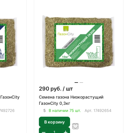
290
руб.
/ шт
ГазонCity
Семена газона Низкорастущий
ГазонCity 0,3кг
7492726
5
В наличии 75 шт.
Арт.
17492654
В корзину