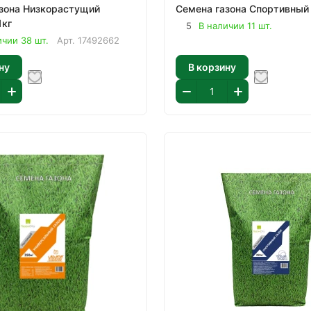
зона Низкорастущий
1кг
5
В наличии 11 шт.
ичии 38 шт.
Арт.
17492662
ну
В корзину