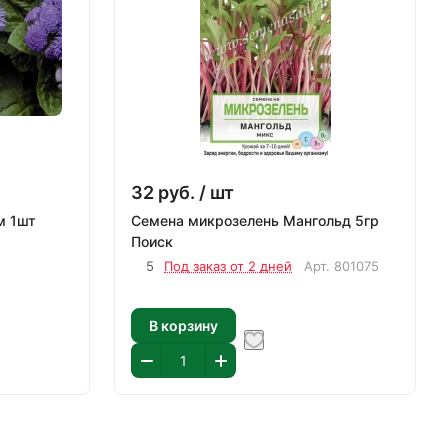
32
руб.
/ шт
м 1шт
Семена микрозелень Мангольд 5гр
Поиск
5
Под заказ от 2 дней
Арт.
801075
В корзину