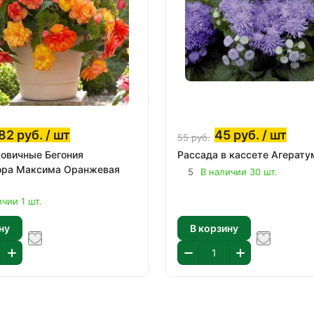
82
руб.
/ шт
45
руб.
/ шт
55
руб.
овичные Бегония
Рассада в кассете Агерату
ора Максима Оранжевая
5
В наличии 30 шт.
чии 1 шт.
ну
В корзину