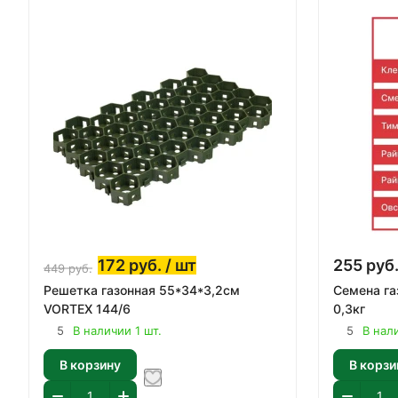
172
руб.
/ шт
255
руб
449
руб.
Решетка газонная 55*34*3,2cм
Семена га
VORTEX 144/6
0,3кг
5
В наличии 1 шт.
5
В нал
В корзину
В корзи