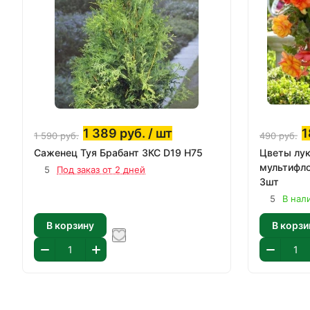
1 389
руб.
/ шт
1
1 590
руб.
490
руб.
Саженец Туя Брабант ЗКС D19 H75
Цветы лук
мультифл
5
Под заказ от 2 дней
3шт
5
В нали
В корзину
В корзи