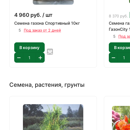
4 960
руб.
/ шт
8 370
руб.
Семена газона Спортивный 10кг
Семена га
ГазонCity 
5
Под заказ от 2 дней
5
Под з
В корзину
В корзи
Семена, растения, грунты