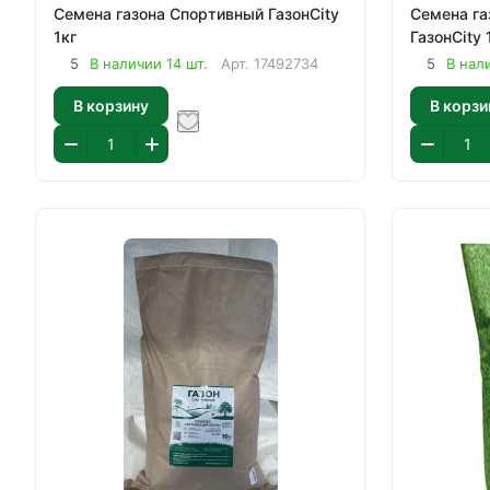
Семена газона Спортивный ГазонCity
Семена га
1кг
ГазонCity 
5
В наличии 14 шт.
Арт.
17492734
5
В нал
В корзину
В корзи