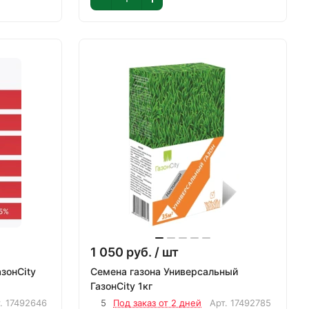
1 050
руб.
/ шт
зонCity
Семена газона Универсальный
ГазонCity 1кг
т.
17492646
5
Под заказ от 2 дней
Арт.
17492785