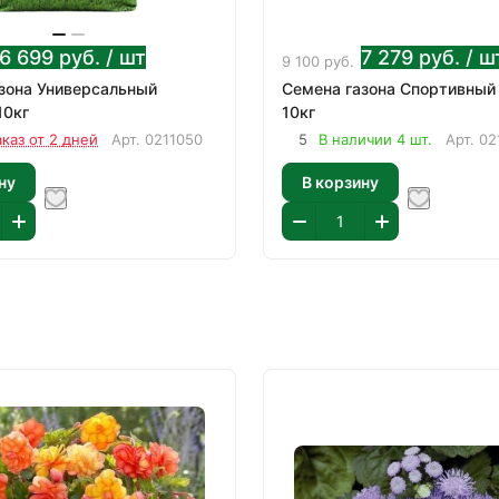
6 699
руб.
/ шт
7 279
руб.
/ ш
9 100
руб.
зона Универсальный
Семена газона Спортивный 
10кг
10кг
аказ от 2 дней
Арт.
0211050
5
В наличии 4 шт.
Арт.
02
ну
В корзину