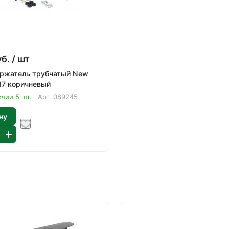
уб.
/ шт
ержатель трубчатый New
17 коричневый
ичии 5 шт.
Арт.
089245
ну