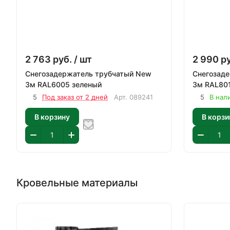
2 763
руб.
/ шт
2 990
р
Снегозадержатель трубчатый New
Снегозад
3м RAL6005 зеленый
3м RAL80
5
Под заказ от 2 дней
Арт.
089241
5
В нал
В корзину
В корзи
Кровельные материалы