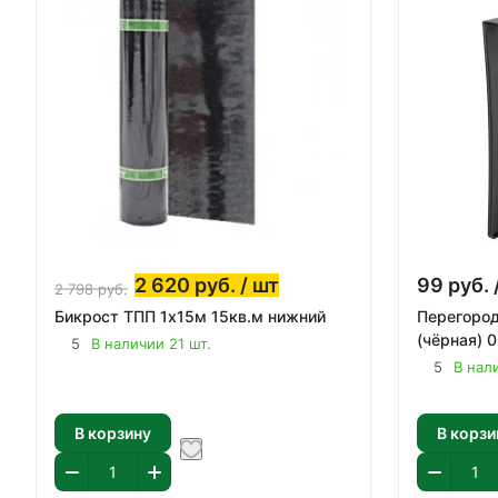
2 620
руб.
/ шт
99
руб.
2 798
руб.
Бикрост ТПП 1х15м 15кв.м нижний
Перегоро
(чёрная) 
5
В наличии 21 шт.
5
В нал
В корзину
В корзи