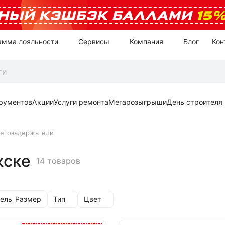
НЫЙ КЭШБЭК БАЛЛАМИ
15
амма лояльности
Сервисы
Компания
Блог
Кон
рументов
Акции
Услуги ремонта
Мегарозыгрыши
День строителя
егозадержатели
жске
14 товаров
Тип
Цвет
ель_Размер