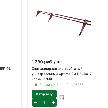
1 730
руб.
/ шт
REP GL
Снегозадержатель трубчатый
универсальный Optima 3м RAL8017
коричневый
5
В наличии 1 шт.
Арт.
063671
В корзину