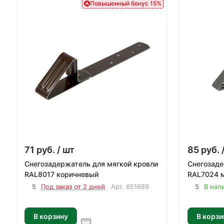
Повышенный бонус 15%
71
руб.
/ шт
85
руб.
Снегозадержатель для мягкой кровли
Снегозаде
RAL8017 коричневый
RAL7024 
5
Под заказ от 2 дней
Арт.
651689
5
В нал
В корзину
В корзи