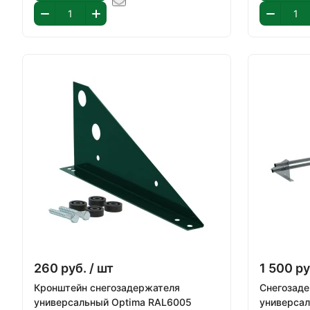
260
руб.
/ шт
1 500
ру
Кронштейн снегозадержателя
Снегозад
универсальный Optima RAL6005
универсал