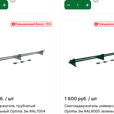
Повышенный бонус 15%
Повышенн
б.
/ шт
1 600
руб.
/ шт
ержатель трубчатый
Снегозадержатель универ
ьный Optima 3м RAL7004
Optima 3м RAL6005 зелены