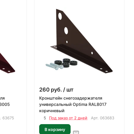
260
руб.
/ шт
ля
Кронштейн снегозадержателя
универсальный Optima RAL8017
коричневый
т.
63675
5
Под заказ от 2 дней
Арт.
063683
В корзину