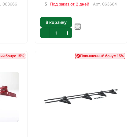
т.
063666
5
Под заказ от 2 дней
Арт.
063664
В корзину
ый бонус 15%
Повышенный бонус 15%