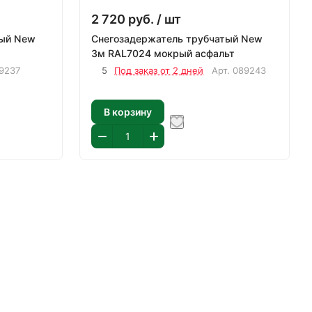
2 720
руб.
/ шт
тый New
Снегозадержатель трубчатый New
3м RAL7024 мокрый асфальт
9237
5
Под заказ от 2 дней
Арт.
089243
В корзину