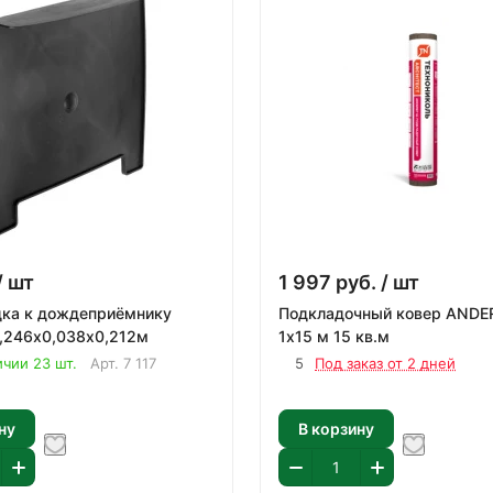
/ шт
1 997
руб.
/ шт
дка к дождеприёмнику
Подкладочный ковер ANDE
0,246х0,038х0,212м
1х15 м 15 кв.м
ичии 23 шт.
Арт.
7 117
5
Под заказ от 2 дней
ну
В корзину