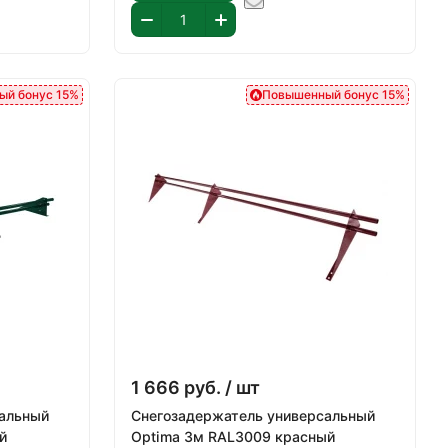
ый бонус 15%
Повышенный бонус 15%
1 666
руб.
/ шт
сальный
Снегозадержатель универсальный
й
Optima 3м RAL3009 красный