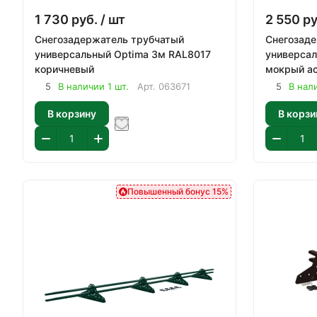
1 730
руб.
/ шт
2 550
ру
Снегозадержатель трубчатый
Снегозад
универсальный Optima 3м RAL8017
универсал
коричневый
мокрый а
5
В наличии 1 шт.
Арт.
063671
5
В нал
В корзину
В корзи
Повышенный бонус 15%