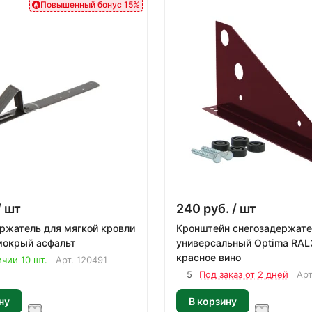
Повышенный бонус 15%
/ шт
240
руб.
/ шт
ржатель для мягкой кровли
Кронштейн снегозадержате
мокрый асфальт
универсальный Optima RAL3005
красное вино
ичии 10 шт.
Арт.
120491
5
Под заказ от 2 дней
Ар
ну
В корзину