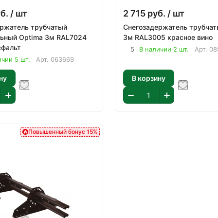
б.
/ шт
2 715
руб.
/ шт
ержатель трубчатый
Снегозадержатель трубча
ьный Optima 3м RAL7024
3м RAL3005 красное вино
сфальт
5
В наличии 2 шт.
Арт.
08
ичии 5 шт.
Арт.
063669
ну
В корзину
Повышенный бонус 15%